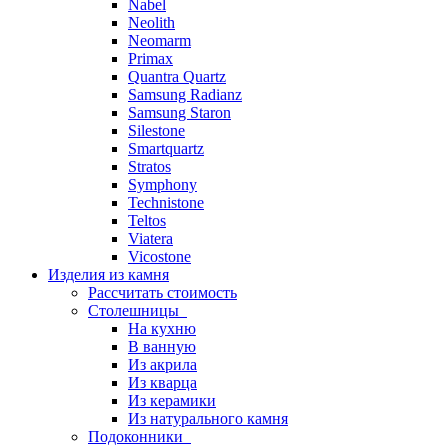
Nabel
Neolith
Neomarm
Primax
Quantra Quartz
Samsung Radianz
Samsung Staron
Silestone
Smartquartz
Stratos
Symphony
Technistone
Teltos
Viatera
Vicostone
Изделия из камня
Рассчитать стоимость
Столешницы
На кухню
В ванную
Из акрила
Из кварца
Из керамики
Из натурального камня
Подоконники