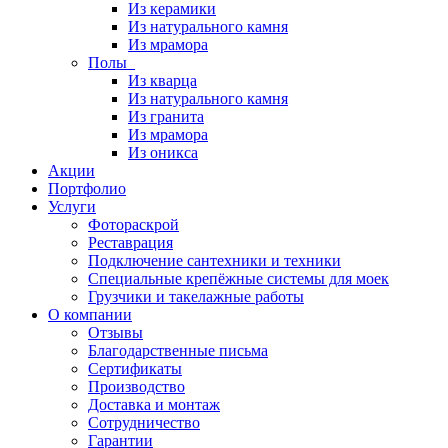
Из керамики
Из натурального камня
Из мрамора
Полы
Из кварца
Из натурального камня
Из гранита
Из мрамора
Из оникса
Акции
Портфолио
Услуги
Фотораскрой
Реставрация
Подключение сантехники и техники
Специальные крепёжные системы для моек
Грузчики и такелажные работы
О компании
Отзывы
Благодарственные письма
Сертификаты
Производство
Доставка и монтаж
Сотрудничество
Гарантии