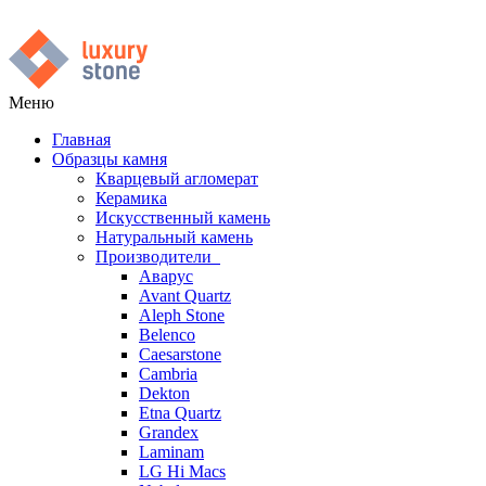
Меню
Главная
Образцы камня
Кварцевый агломерат
Керамика
Искусственный камень
Натуральный камень
Производители
Аварус
Avant Quartz
Aleph Stone
Belenco
Caesarstone
Cambria
Dekton
Etna Quartz
Grandex
Laminam
LG Hi Macs