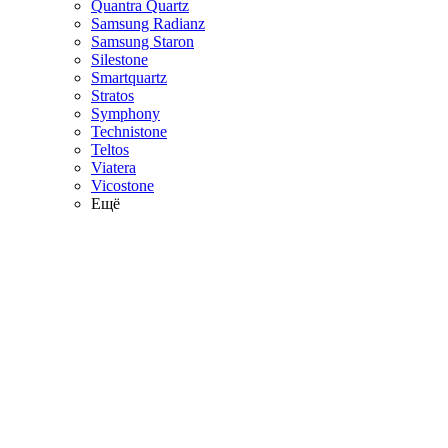
Quantra Quartz
Samsung Radianz
Samsung Staron
Silestone
Smartquartz
Stratos
Symphony
Technistone
Teltos
Viatera
Vicostone
Ещё