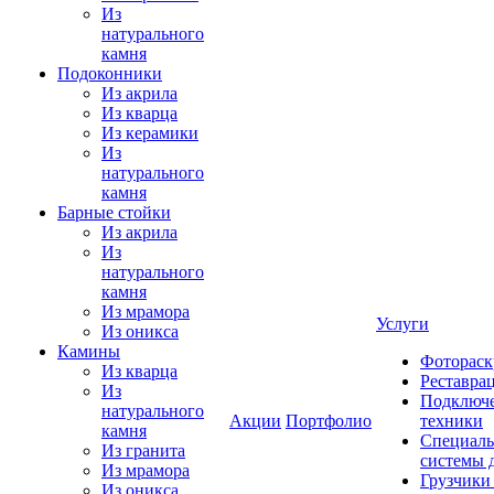
Из
натурального
камня
Подоконники
Из акрила
Из кварца
Из керамики
Из
натурального
камня
Барные стойки
Из акрила
Из
натурального
камня
Из мрамора
Услуги
Из оникса
Камины
Фотораск
Из кварца
Реставра
Из
Подключе
натурального
Акции
Портфолио
техники
камня
Специаль
Из гранита
системы 
Из мрамора
Грузчики
Из оникса