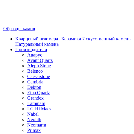
Образцы камня
Кварцевый агломерат
Керамика
Искусственный камень
Натуральный камень
Производители
Аварус
Avant Quartz
Aleph Stone
Belenco
Caesarstone
Cambria
Dekton
Etna Quartz
Grandex
Laminam
LG Hi Macs
Nabel
Neolith
Neomarm
Primax