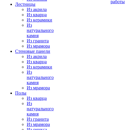
работы
Лестницы
Из акрила
Из кварца
Из керамики
Из
натурального
камня
Из гранита
Из мрамора
Стеновые панели
Из акрила
Из кварца
Из керамики
Из
натурального
камня
Из мрамора
Полы
Из кварца
Из
натурального
камня
Из гранита
Из мрамора
Из оникса