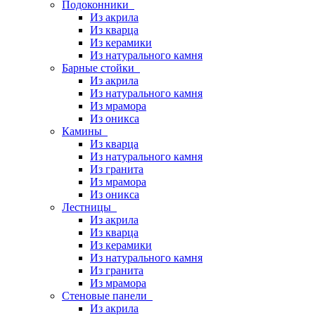
Подоконники
Из акрила
Из кварца
Из керамики
Из натурального камня
Барные стойки
Из акрила
Из натурального камня
Из мрамора
Из оникса
Камины
Из кварца
Из натурального камня
Из гранита
Из мрамора
Из оникса
Лестницы
Из акрила
Из кварца
Из керамики
Из натурального камня
Из гранита
Из мрамора
Стеновые панели
Из акрила