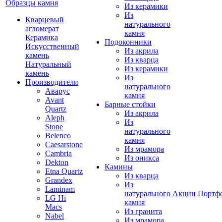
Образцы камня
Из керамики
Из
Кварцевый
натурального
агломерат
камня
Керамика
Подоконники
Искусственный
Из акрила
камень
Из кварца
Натуральный
Из керамики
камень
Из
Производители
натурального
Аварус
камня
Avant
Барные стойки
Quartz
Из акрила
Aleph
Из
Stone
натурального
Belenco
камня
Caesarstone
Из мрамора
Cambria
Из оникса
Dekton
Камины
Etna Quartz
Из кварца
Grandex
Из
Laminam
натурального
Акции
Портф
LG Hi
камня
Macs
Из гранита
Nabel
Из мрамора