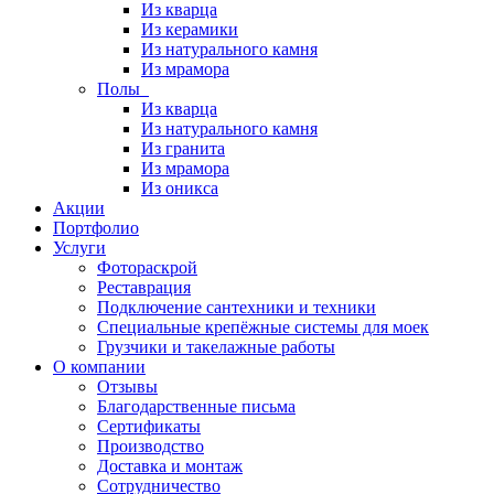
Из кварца
Из керамики
Из натурального камня
Из мрамора
Полы
Из кварца
Из натурального камня
Из гранита
Из мрамора
Из оникса
Акции
Портфолио
Услуги
Фотораскрой
Реставрация
Подключение сантехники и техники
Специальные крепёжные системы для моек
Грузчики и такелажные работы
О компании
Отзывы
Благодарственные письма
Сертификаты
Производство
Доставка и монтаж
Сотрудничество