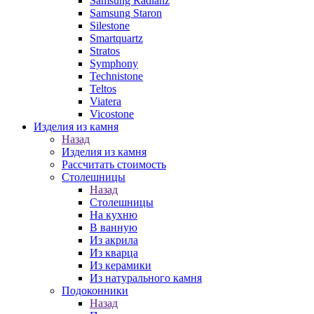
Samsung Radianz
Samsung Staron
Silestone
Smartquartz
Stratos
Symphony
Technistone
Teltos
Viatera
Vicostone
Изделия из камня
Назад
Изделия из камня
Рассчитать стоимость
Столешницы
Назад
Столешницы
На кухню
В ванную
Из акрила
Из кварца
Из керамики
Из натурального камня
Подоконники
Назад