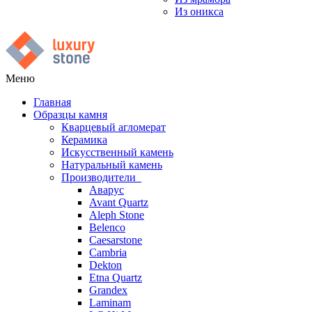
Из оникса
Меню
Главная
Образцы камня
Кварцевый агломерат
Керамика
Искусственный камень
Натуральный камень
Производители
Аварус
Avant Quartz
Aleph Stone
Belenco
Caesarstone
Cambria
Dekton
Etna Quartz
Grandex
Laminam