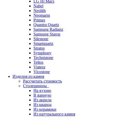
LG Hi Macs
Nabel
Neolith
Neomarm
Primax
Quantra Quartz
Samsung Radianz
Samsung Staron
Silestone
Smartquartz
Stratos
Symphony
Technistone
Teltos
Viatera
Vicostone
Изделия из камня
Рассчитать стоимость
Столешницы
На кухню
В ванную
Из акрила
Из кварца
Из керамики
Из натурального камня