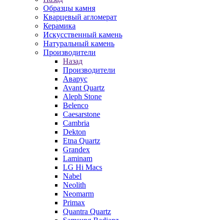
Образцы камня
Кварцевый агломерат
Керамика
Искусственный камень
Натуральный камень
Производители
Назад
Производители
Аварус
Avant Quartz
Aleph Stone
Belenco
Caesarstone
Cambria
Dekton
Etna Quartz
Grandex
Laminam
LG Hi Macs
Nabel
Neolith
Neomarm
Primax
Quantra Quartz