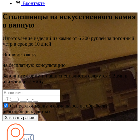
Вконтакте
Столешницы из искусственного камня
в ванную
Изготовление изделий из камня от 6 200 рублей за погонный
метр в срок до 10 дней
Оставьте заявку
на бесплатную консультацию
Заполните форму, и наши специалисты свяжутся с Вами в
ближайшие 7 минут
Отправляя заявку, я соглашаюсь на обработку
персональных данных
Заказать расчет