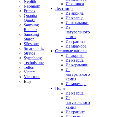
Neolith
Из оникса
Neomarm
Лестницы
Primax
Из акрила
Quantra
Из кварца
Quartz
Из керамики
Samsung
Из
Radianz
натурального
Samsung
камня
Staron
Из гранита
Silestone
Из мрамора
Smartquartz
Стеновые панели
Stratos
Из акрила
Symphony
Из кварца
Technistone
Из керамики
Teltos
Из
Viatera
натурального
Vicostone
камня
Ещё
Из мрамора
Полы
Из кварца
Из
натурального
камня
Из гранита
Из мрамора