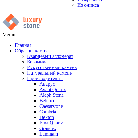
Из оникса
Меню
Главная
Образцы камня
Кварцевый агломерат
Керамика
Искусственный камень
Натуральный камень
Производители
Аварус
Avant Quartz
Aleph Stone
Belenco
Caesarstone
Cambria
Dekton
Etna Quartz
Grandex
Laminam