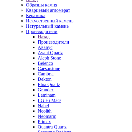
Образцы камня
Кварцевый агломерат
Керамика
Искусственный камень
Натуральный камень
Производители
Назад
Производители
Аварус
Avant Quartz
Aleph Stone
Belenco
Caesarstone
Cambria
Dekton
Etna Quartz
Grandex
Laminam
LG Hi Macs
Nabel
Neolith
Neomarm
Primax
Quantra Quartz