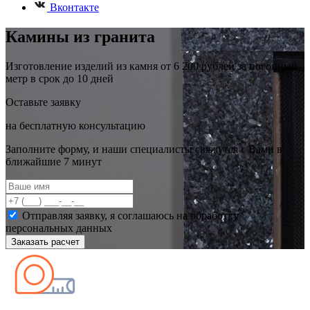
Вконтакте
Камины из гранита
Изготовление изделий из камня от 6 200 рублей за погонный
метр в срок до 10 дней
Оставьте заявку
на бесплатную консультацию
Заполните форму, и наши специалисты свяжутся с Вами в
ближайшие 7 минут
Отправляя заявку, я соглашаюсь на обработку
персональных данных
Заказать расчет