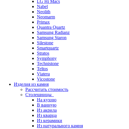
LG Hi Macs
Nabel
Neolith
Neomarm
Primax
Quantra Quartz
Samsung Radianz
Samsung Staron
Silestone
Smartquartz
Stratos
Symphony
Technistone
Teltos
Viatera
Vicostone
Изделия из камня
Рассчитать стоимость
Столешницы
На кухню
В ванную
Из акрила
Из кварца
Из керамики
Из натурального камня