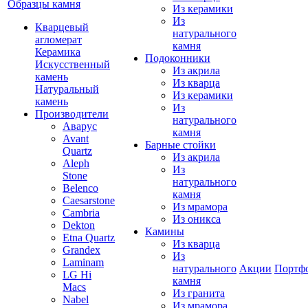
Образцы камня
Из керамики
Из
Кварцевый
натурального
агломерат
камня
Керамика
Подоконники
Искусственный
Из акрила
камень
Из кварца
Натуральный
Из керамики
камень
Из
Производители
натурального
Аварус
камня
Avant
Барные стойки
Quartz
Из акрила
Aleph
Из
Stone
натурального
Belenco
камня
Caesarstone
Из мрамора
Cambria
Из оникса
Dekton
Камины
Etna Quartz
Из кварца
Grandex
Из
Laminam
натурального
Акции
Портф
LG Hi
камня
Macs
Из гранита
Nabel
Из мрамора