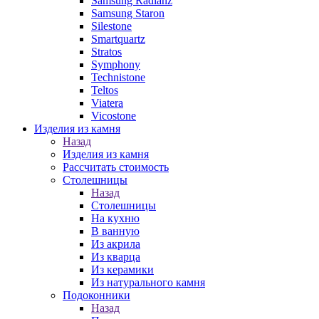
Samsung Radianz
Samsung Staron
Silestone
Smartquartz
Stratos
Symphony
Technistone
Teltos
Viatera
Vicostone
Изделия из камня
Назад
Изделия из камня
Рассчитать стоимость
Столешницы
Назад
Столешницы
На кухню
В ванную
Из акрила
Из кварца
Из керамики
Из натурального камня
Подоконники
Назад