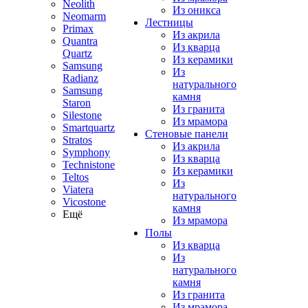
Neolith
Из оникса
Neomarm
Лестницы
Primax
Из акрила
Quantra
Из кварца
Quartz
Из керамики
Samsung
Из
Radianz
натурального
Samsung
камня
Staron
Из гранита
Silestone
Из мрамора
Smartquartz
Стеновые панели
Stratos
Из акрила
Symphony
Из кварца
Technistone
Из керамики
Teltos
Из
Viatera
натурального
Vicostone
камня
Ещё
Из мрамора
Полы
Из кварца
Из
натурального
камня
Из гранита
Из мрамора