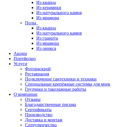
Из кварца
Из керамики
Из натурального камня
Из мрамора
Полы
Из кварца
Из натурального камня
Из гранита
Из мрамора
Из оникса
Акции
Портфолио
Услуги
Фотораскрой
Реставрация
Подключение сантехники и техники
Специальные крепёжные системы для моек
Грузчики и такелажные работы
О компании
Отзывы
Благодарственные письма
Сертификаты
Производство
Доставка и монтаж
Сотрудничество