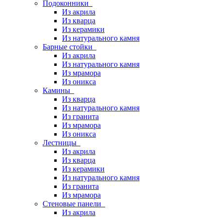
Подоконники
Из акрила
Из кварца
Из керамики
Из натурального камня
Барные стойки
Из акрила
Из натурального камня
Из мрамора
Из оникса
Камины
Из кварца
Из натурального камня
Из гранита
Из мрамора
Из оникса
Лестницы
Из акрила
Из кварца
Из керамики
Из натурального камня
Из гранита
Из мрамора
Стеновые панели
Из акрила