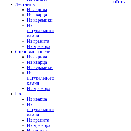
работы
Лестницы
Из акрила
Из кварца
Из керамики
Из
натурального
камня
Из гранита
Из мрамора
Стеновые панели
Из акрила
Из кварца
Из керамики
Из
натурального
камня
Из мрамора
Полы
Из кварца
Из
натурального
камня
Из гранита
Из мрамора
Из оникса