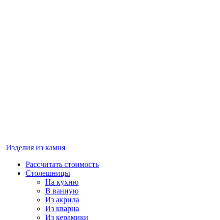
Изделия из камня
Рассчитать стоимость
Столешницы
На кухню
В ванную
Из акрила
Из кварца
Из керамики