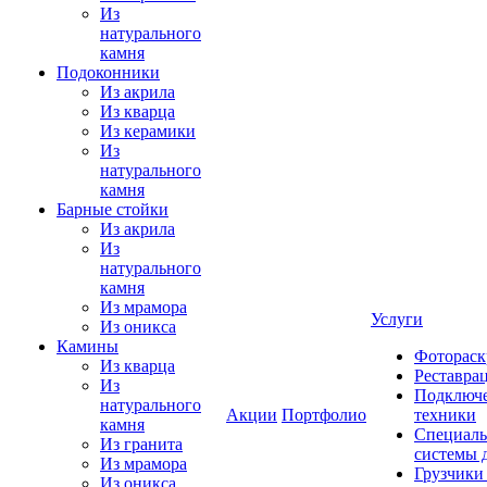
Из
натурального
камня
Подоконники
Из акрила
Из кварца
Из керамики
Из
натурального
камня
Барные стойки
Из акрила
Из
натурального
камня
Из мрамора
Услуги
Из оникса
Камины
Фотораск
Из кварца
Реставра
Из
Подключе
натурального
Акции
Портфолио
техники
камня
Специаль
Из гранита
системы 
Из мрамора
Грузчики
Из оникса