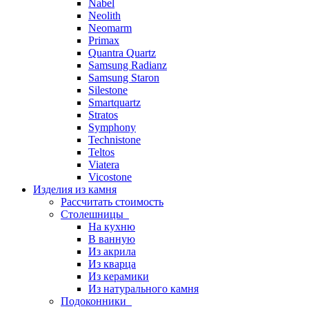
Nabel
Neolith
Neomarm
Primax
Quantra Quartz
Samsung Radianz
Samsung Staron
Silestone
Smartquartz
Stratos
Symphony
Technistone
Teltos
Viatera
Vicostone
Изделия из камня
Рассчитать стоимость
Столешницы
На кухню
В ванную
Из акрила
Из кварца
Из керамики
Из натурального камня
Подоконники