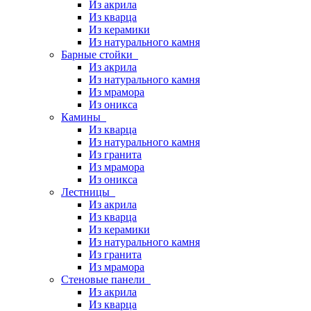
Из акрила
Из кварца
Из керамики
Из натурального камня
Барные стойки
Из акрила
Из натурального камня
Из мрамора
Из оникса
Камины
Из кварца
Из натурального камня
Из гранита
Из мрамора
Из оникса
Лестницы
Из акрила
Из кварца
Из керамики
Из натурального камня
Из гранита
Из мрамора
Стеновые панели
Из акрила
Из кварца