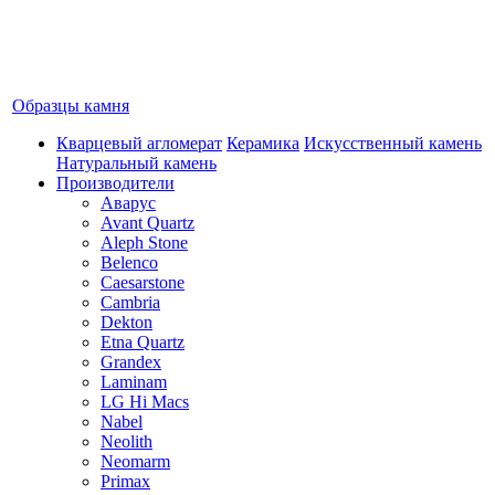
Образцы камня
Кварцевый агломерат
Керамика
Искусственный камень
Натуральный камень
Производители
Аварус
Avant Quartz
Aleph Stone
Belenco
Caesarstone
Cambria
Dekton
Etna Quartz
Grandex
Laminam
LG Hi Macs
Nabel
Neolith
Neomarm
Primax