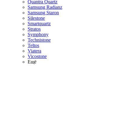
Quantra Quartz
Samsung Radianz
Samsung Staron
Silestone
Smartquartz
Stratos
Symphony
Technistone
Teltos
Viatera
Vicostone
Ещё