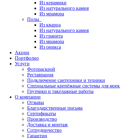
Из керамики
Из натурального камня
Из мрамора
Полы
Из кварца
Из натурального камня
Из гранита
Из мрамора
Из оникса
Акции
Портфолио
Услуги
Фотораскрой
Реставрация
Подключение сантехники и техники
Специальные крепёжные системы для моек
Грузчики и такелажные работы
О компании
Отзывы
Благодарственные письма
Сертификаты
Производство
Доставка и монтаж
Сотрудничество
Гарантии