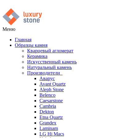
Меню
Главная
Образцы камня
Кварцевый агломерат
Керамика
Искусственный камень
Натуральный камень
Производители
Аварус
Avant Quartz
Aleph Stone
Belenco
Caesarstone
Cambria
Dekton
Etna Quartz
Grandex
Laminam
LG Hi Macs