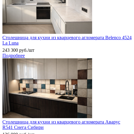
Столешница для кухни из кварцевого агломерата Belenco 4524
La Luna
243 300
руб.
/шт
Подробнее
Столешница для кухни из кварцевого агломерата Аварус
R541 Снега Сибири