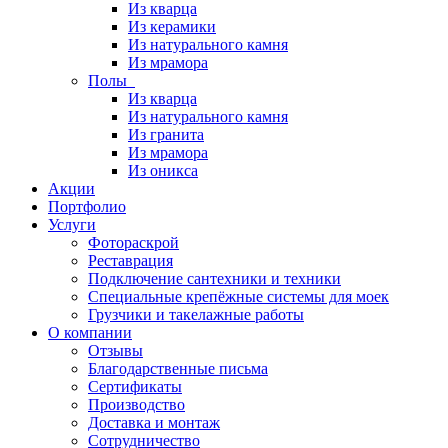
Из кварца
Из керамики
Из натурального камня
Из мрамора
Полы
Из кварца
Из натурального камня
Из гранита
Из мрамора
Из оникса
Акции
Портфолио
Услуги
Фотораскрой
Реставрация
Подключение сантехники и техники
Специальные крепёжные системы для моек
Грузчики и такелажные работы
О компании
Отзывы
Благодарственные письма
Сертификаты
Производство
Доставка и монтаж
Сотрудничество