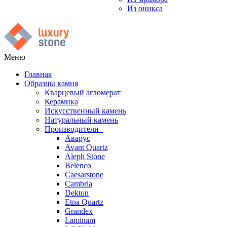
Из оникса
Меню
Главная
Образцы камня
Кварцевый агломерат
Керамика
Искусственный камень
Натуральный камень
Производители
Аварус
Avant Quartz
Aleph Stone
Belenco
Caesarstone
Cambria
Dekton
Etna Quartz
Grandex
Laminam