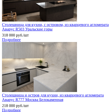
Столешница для кухни, с островом, из кварцевого агломерата
Аварус R503 Уральские горы
318 000
руб.
/шт
Подробнее
Столешница и остров для кухни, из кварцевого агломерата
Аварус R777 Москва Белокаменная
218 000
руб.
/шт
Подробнее