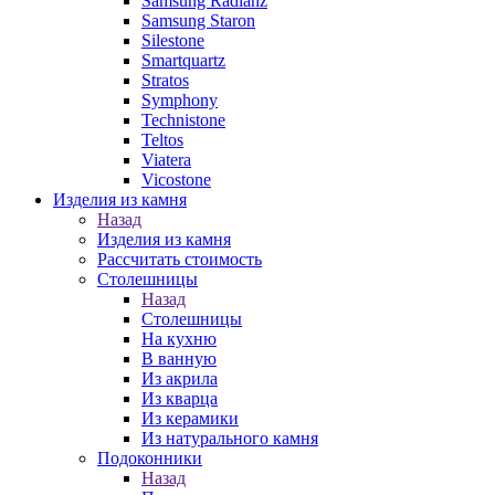
Samsung Radianz
Samsung Staron
Silestone
Smartquartz
Stratos
Symphony
Technistone
Teltos
Viatera
Vicostone
Изделия из камня
Назад
Изделия из камня
Рассчитать стоимость
Столешницы
Назад
Столешницы
На кухню
В ванную
Из акрила
Из кварца
Из керамики
Из натурального камня
Подоконники
Назад