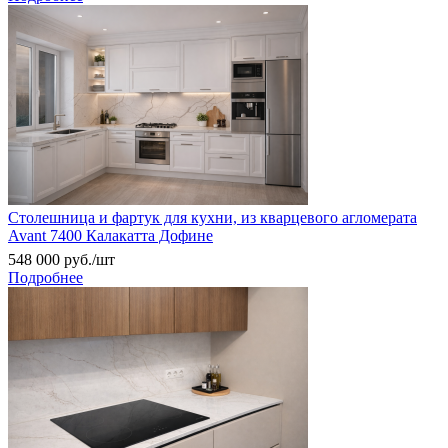
Столешница и фартук для кухни, из кварцевого агломерата
Avant 7400 Калакатта Дофине
548 000
руб.
/шт
Подробнее