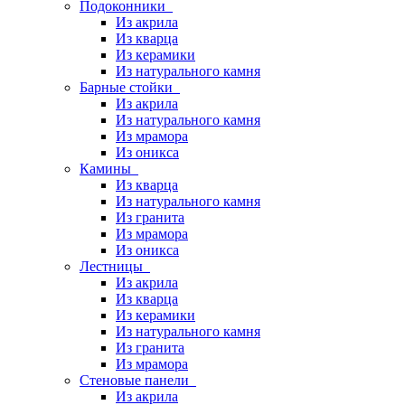
Подоконники
Из акрила
Из кварца
Из керамики
Из натурального камня
Барные стойки
Из акрила
Из натурального камня
Из мрамора
Из оникса
Камины
Из кварца
Из натурального камня
Из гранита
Из мрамора
Из оникса
Лестницы
Из акрила
Из кварца
Из керамики
Из натурального камня
Из гранита
Из мрамора
Стеновые панели
Из акрила