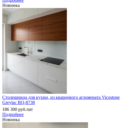
Подробнее
Новинка
Столешница для кухни, из кварцевого агломерата Vicostone
Greylac BQ-8738
186 300
руб.
/шт
Подробнее
Новинка