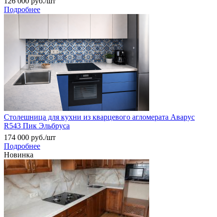
126 000
руб.
/шт
Подробнее
Столешница для кухни из кварцевого агломерата Аварус
R543 Пик Эльбруса
174 000
руб.
/шт
Подробнее
Новинка