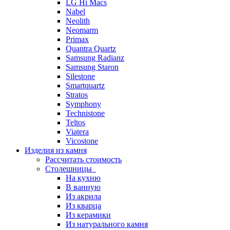
LG Hi Macs
Nabel
Neolith
Neomarm
Primax
Quantra Quartz
Samsung Radianz
Samsung Staron
Silestone
Smartquartz
Stratos
Symphony
Technistone
Teltos
Viatera
Vicostone
Изделия из камня
Рассчитать стоимость
Столешницы
На кухню
В ванную
Из акрила
Из кварца
Из керамики
Из натурального камня