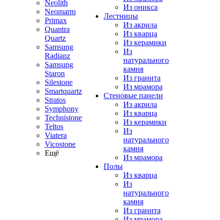
Neolith
Из оникса
Neomarm
Лестницы
Primax
Из акрила
Quantra
Из кварца
Quartz
Из керамики
Samsung
Из
Radianz
натурального
Samsung
камня
Staron
Из гранита
Silestone
Из мрамора
Smartquartz
Стеновые панели
Stratos
Из акрила
Symphony
Из кварца
Technistone
Из керамики
Teltos
Из
Viatera
натурального
Vicostone
камня
Ещё
Из мрамора
Полы
Из кварца
Из
натурального
камня
Из гранита
Из мрамора