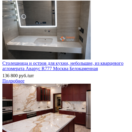
Столешница и остров для кухни, небольшие, из кварцевого
агломерата Аварус R777 Москва Белокаменная
136 800
руб.
/шт
Подробнее