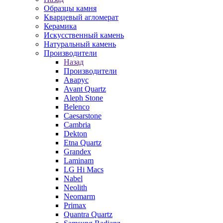
Образцы камня
Кварцевый агломерат
Керамика
Искусственный камень
Натуральный камень
Производители
Назад
Производители
Аварус
Avant Quartz
Aleph Stone
Belenco
Caesarstone
Cambria
Dekton
Etna Quartz
Grandex
Laminam
LG Hi Macs
Nabel
Neolith
Neomarm
Primax
Quantra Quartz