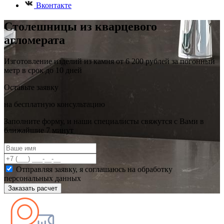
Вконтакте
Столешницы из кварцевого
агломерата
Изготовление изделий из камня от 6 200 рублей за погонный
метр в срок до 10 дней
Оставьте заявку
на бесплатную консультацию
Заполните форму, и наши специалисты свяжутся с Вами в
ближайшие 7 минут
Отправляя заявку, я соглашаюсь на обработку
персональных данных
Заказать расчет