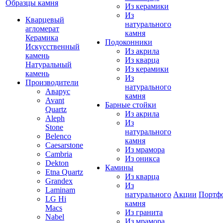
Образцы камня
Из керамики
Из
Кварцевый
натурального
агломерат
камня
Керамика
Подоконники
Искусственный
Из акрила
камень
Из кварца
Натуральный
Из керамики
камень
Из
Производители
натурального
Аварус
камня
Avant
Барные стойки
Quartz
Из акрила
Aleph
Из
Stone
натурального
Belenco
камня
Caesarstone
Из мрамора
Cambria
Из оникса
Dekton
Камины
Etna Quartz
Из кварца
Grandex
Из
Laminam
натурального
Акции
Портф
LG Hi
камня
Macs
Из гранита
Nabel
Из мрамора