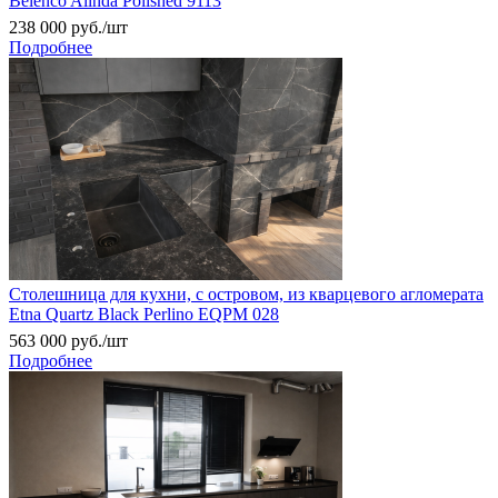
Belenco Alinda Polished 9113
238 000
руб.
/шт
Подробнее
Столешница для кухни, с островом, из кварцевого агломерата
Etna Quartz Black Perlino EQPM 028
563 000
руб.
/шт
Подробнее