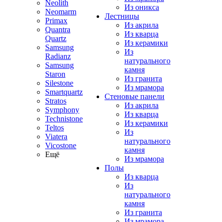
Neolith
Из оникса
Neomarm
Лестницы
Primax
Из акрила
Quantra
Из кварца
Quartz
Из керамики
Samsung
Из
Radianz
натурального
Samsung
камня
Staron
Из гранита
Silestone
Из мрамора
Smartquartz
Стеновые панели
Stratos
Из акрила
Symphony
Из кварца
Technistone
Из керамики
Teltos
Из
Viatera
натурального
Vicostone
камня
Ещё
Из мрамора
Полы
Из кварца
Из
натурального
камня
Из гранита
Из мрамора