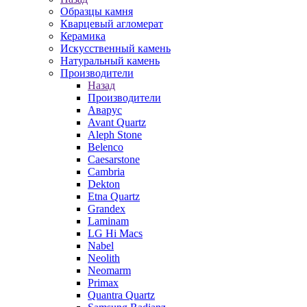
Образцы камня
Кварцевый агломерат
Керамика
Искусственный камень
Натуральный камень
Производители
Назад
Производители
Аварус
Avant Quartz
Aleph Stone
Belenco
Caesarstone
Cambria
Dekton
Etna Quartz
Grandex
Laminam
LG Hi Macs
Nabel
Neolith
Neomarm
Primax
Quantra Quartz