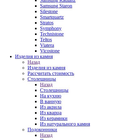
Samsung Radianz
Samsung Staron
Silestone
Smartquartz
Stratos
Symphony
Technistone
Teltos
Viatera
Vicostone
Изделия из камня
Назад
Изделия из камня
Рассчитать стоимость
Столешницы
Назад
Столешницы
На кухню
В ванную
Из акрила
Из кварца
Из керамики
Из натурального камня
Подоконники
Назад