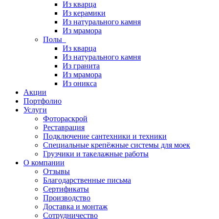
Из кварца
Из керамики
Из натурального камня
Из мрамора
Полы
Из кварца
Из натурального камня
Из гранита
Из мрамора
Из оникса
Акции
Портфолио
Услуги
Фотораскрой
Реставрация
Подключение сантехники и техники
Специальные крепёжные системы для моек
Грузчики и такелажные работы
О компании
Отзывы
Благодарственные письма
Сертификаты
Производство
Доставка и монтаж
Сотрудничество