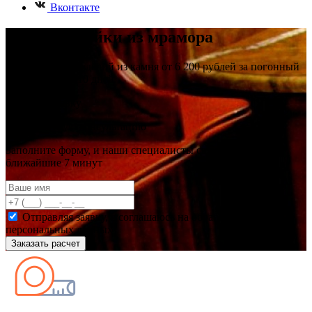
Вконтакте
Барные стойки из мрамора
Изготовление изделий из камня от 6 200 рублей за погонный
метр в срок до 10 дней
Оставьте заявку
на бесплатную консультацию
Заполните форму, и наши специалисты свяжутся с Вами в
ближайшие 7 минут
Отправляя заявку, я соглашаюсь на обработку
персональных данных
Заказать расчет