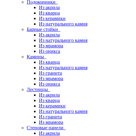
Подоконники
Из акрила
Из кварца
Из керамики
Из натурального камня
Барные стойки
Из акрила
Из натурального камня
Из мрамора
Из оникса
Камины
Из кварца
Из натурального камня
Из гранита
Из мрамора
Из оникса
Лестницы
Из акрила
Из кварца
Из керамики
Из натурального камня
Из гранита
Из мрамора
Стеновые панели
Из акрила