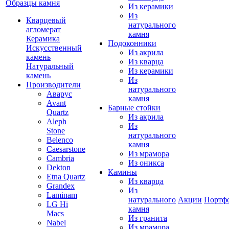
Образцы камня
Из керамики
Из
Кварцевый
натурального
агломерат
камня
Керамика
Подоконники
Искусственный
Из акрила
камень
Из кварца
Натуральный
Из керамики
камень
Из
Производители
натурального
Аварус
камня
Avant
Барные стойки
Quartz
Из акрила
Aleph
Из
Stone
натурального
Belenco
камня
Caesarstone
Из мрамора
Cambria
Из оникса
Dekton
Камины
Etna Quartz
Из кварца
Grandex
Из
Laminam
натурального
Акции
Портф
LG Hi
камня
Macs
Из гранита
Nabel
Из мрамора