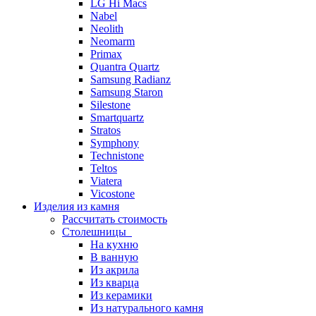
LG Hi Macs
Nabel
Neolith
Neomarm
Primax
Quantra Quartz
Samsung Radianz
Samsung Staron
Silestone
Smartquartz
Stratos
Symphony
Technistone
Teltos
Viatera
Vicostone
Изделия из камня
Рассчитать стоимость
Столешницы
На кухню
В ванную
Из акрила
Из кварца
Из керамики
Из натурального камня