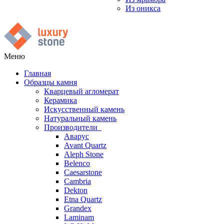
Из оникса
Меню
Главная
Образцы камня
Кварцевый агломерат
Керамика
Искусственный камень
Натуральный камень
Производители
Аварус
Avant Quartz
Aleph Stone
Belenco
Caesarstone
Cambria
Dekton
Etna Quartz
Grandex
Laminam