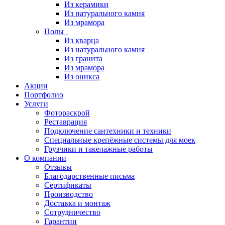
Из керамики
Из натурального камня
Из мрамора
Полы
Из кварца
Из натурального камня
Из гранита
Из мрамора
Из оникса
Акции
Портфолио
Услуги
Фотораскрой
Реставрация
Подключение сантехники и техники
Специальные крепёжные системы для моек
Грузчики и такелажные работы
О компании
Отзывы
Благодарственные письма
Сертификаты
Производство
Доставка и монтаж
Сотрудничество
Гарантии