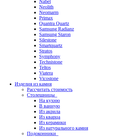
Nabel
Neolith
Neomarm
Primax
Quantra Quartz
Samsung Radianz
Samsung Staron
Silestone
Smartquartz
Stratos
Symphony
Technistone
Teltos
Viatera
Vicostone
Изделия из камня
Рассчитать стоимость
Столешницы
На кухню
В ванную
Из акрила
Из кварца
Из керамики
Из натурального камня
Подоконники