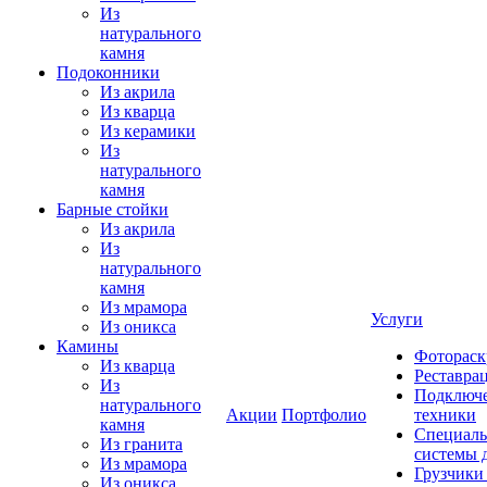
Из
натурального
камня
Подоконники
Из акрила
Из кварца
Из керамики
Из
натурального
камня
Барные стойки
Из акрила
Из
натурального
камня
Из мрамора
Услуги
Из оникса
Камины
Фотораск
Из кварца
Реставра
Из
Подключе
натурального
Акции
Портфолио
техники
камня
Специаль
Из гранита
системы 
Из мрамора
Грузчики
Из оникса