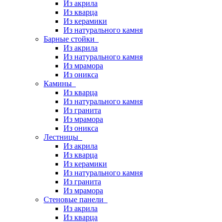
Из акрила
Из кварца
Из керамики
Из натурального камня
Барные стойки
Из акрила
Из натурального камня
Из мрамора
Из оникса
Камины
Из кварца
Из натурального камня
Из гранита
Из мрамора
Из оникса
Лестницы
Из акрила
Из кварца
Из керамики
Из натурального камня
Из гранита
Из мрамора
Стеновые панели
Из акрила
Из кварца