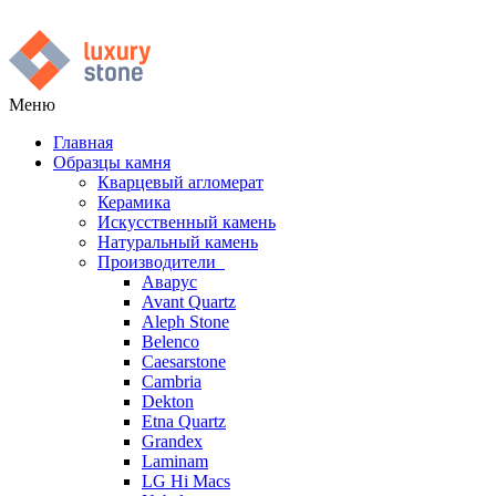
Меню
Главная
Образцы камня
Кварцевый агломерат
Керамика
Искусственный камень
Натуральный камень
Производители
Аварус
Avant Quartz
Aleph Stone
Belenco
Caesarstone
Cambria
Dekton
Etna Quartz
Grandex
Laminam
LG Hi Macs