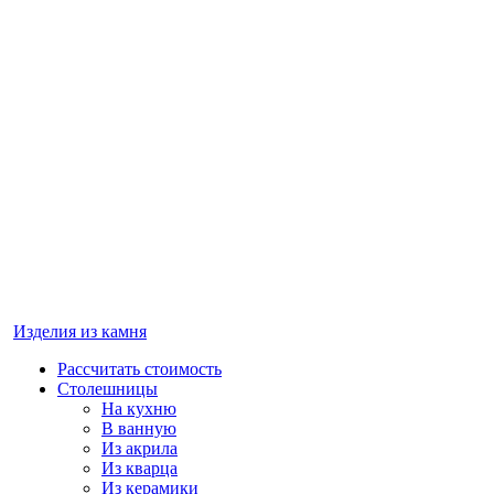
Изделия из камня
Рассчитать стоимость
Столешницы
На кухню
В ванную
Из акрила
Из кварца
Из керамики