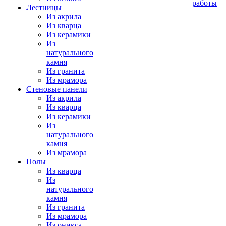
работы
Лестницы
Из акрила
Из кварца
Из керамики
Из
натурального
камня
Из гранита
Из мрамора
Стеновые панели
Из акрила
Из кварца
Из керамики
Из
натурального
камня
Из мрамора
Полы
Из кварца
Из
натурального
камня
Из гранита
Из мрамора
Из оникса