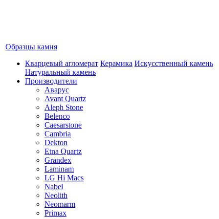
Образцы камня
Кварцевый агломерат
Керамика
Искусственный камень
Натуральный камень
Производители
Аварус
Avant Quartz
Aleph Stone
Belenco
Caesarstone
Cambria
Dekton
Etna Quartz
Grandex
Laminam
LG Hi Macs
Nabel
Neolith
Neomarm
Primax