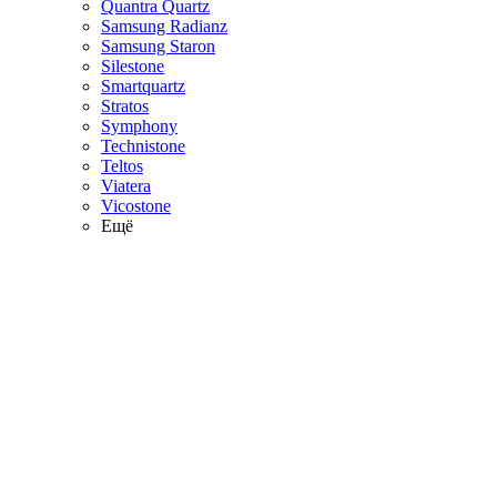
Quantra Quartz
Samsung Radianz
Samsung Staron
Silestone
Smartquartz
Stratos
Symphony
Technistone
Teltos
Viatera
Vicostone
Ещё