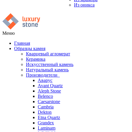
Из оникса
Меню
Главная
Образцы камня
Кварцевый агломерат
Керамика
Искусственный камень
Натуральный камень
Производители
Аварус
Avant Quartz
Aleph Stone
Belenco
Caesarstone
Cambria
Dekton
Etna Quartz
Grandex
Laminam