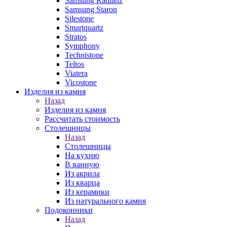
Samsung Radianz
Samsung Staron
Silestone
Smartquartz
Stratos
Symphony
Technistone
Teltos
Viatera
Vicostone
Изделия из камня
Назад
Изделия из камня
Рассчитать стоимость
Столешницы
Назад
Столешницы
На кухню
В ванную
Из акрила
Из кварца
Из керамики
Из натурального камня
Подоконники
Назад