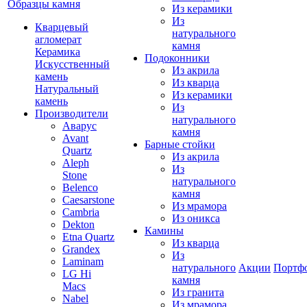
Образцы камня
Из керамики
Из
Кварцевый
натурального
агломерат
камня
Керамика
Подоконники
Искусственный
Из акрила
камень
Из кварца
Натуральный
Из керамики
камень
Из
Производители
натурального
Аварус
камня
Avant
Барные стойки
Quartz
Из акрила
Aleph
Из
Stone
натурального
Belenco
камня
Caesarstone
Из мрамора
Cambria
Из оникса
Dekton
Камины
Etna Quartz
Из кварца
Grandex
Из
Laminam
натурального
Акции
Портф
LG Hi
камня
Macs
Из гранита
Nabel
Из мрамора