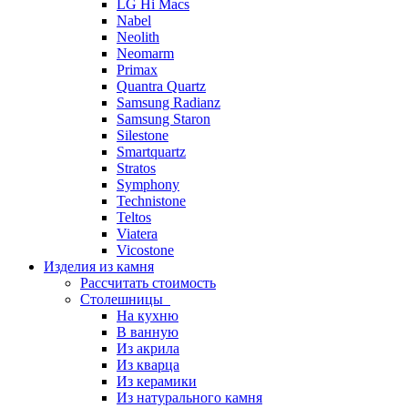
LG Hi Macs
Nabel
Neolith
Neomarm
Primax
Quantra Quartz
Samsung Radianz
Samsung Staron
Silestone
Smartquartz
Stratos
Symphony
Technistone
Teltos
Viatera
Vicostone
Изделия из камня
Рассчитать стоимость
Столешницы
На кухню
В ванную
Из акрила
Из кварца
Из керамики
Из натурального камня