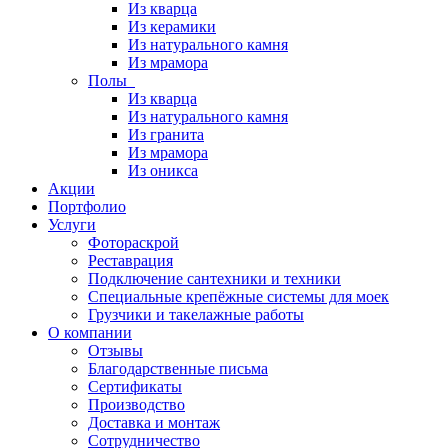
Из кварца
Из керамики
Из натурального камня
Из мрамора
Полы
Из кварца
Из натурального камня
Из гранита
Из мрамора
Из оникса
Акции
Портфолио
Услуги
Фотораскрой
Реставрация
Подключение сантехники и техники
Специальные крепёжные системы для моек
Грузчики и такелажные работы
О компании
Отзывы
Благодарственные письма
Сертификаты
Производство
Доставка и монтаж
Сотрудничество