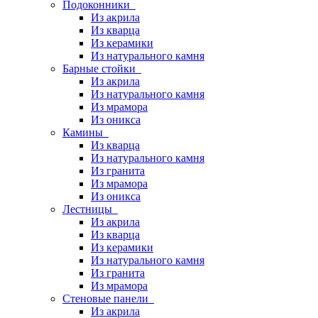
Подоконники
Из акрила
Из кварца
Из керамики
Из натурального камня
Барные стойки
Из акрила
Из натурального камня
Из мрамора
Из оникса
Камины
Из кварца
Из натурального камня
Из гранита
Из мрамора
Из оникса
Лестницы
Из акрила
Из кварца
Из керамики
Из натурального камня
Из гранита
Из мрамора
Стеновые панели
Из акрила