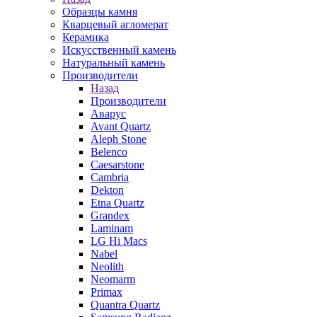
Образцы камня
Кварцевый агломерат
Керамика
Искусственный камень
Натуральный камень
Производители
Назад
Производители
Аварус
Avant Quartz
Aleph Stone
Belenco
Caesarstone
Cambria
Dekton
Etna Quartz
Grandex
Laminam
LG Hi Macs
Nabel
Neolith
Neomarm
Primax
Quantra Quartz