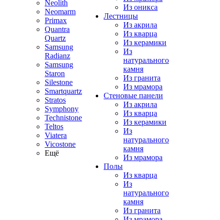
Neolith
Из оникса
Neomarm
Лестницы
Primax
Из акрила
Quantra
Из кварца
Quartz
Из керамики
Samsung
Из
Radianz
натурального
Samsung
камня
Staron
Из гранита
Silestone
Из мрамора
Smartquartz
Стеновые панели
Stratos
Из акрила
Symphony
Из кварца
Technistone
Из керамики
Teltos
Из
Viatera
натурального
Vicostone
камня
Ещё
Из мрамора
Полы
Из кварца
Из
натурального
камня
Из гранита
Из мрамора