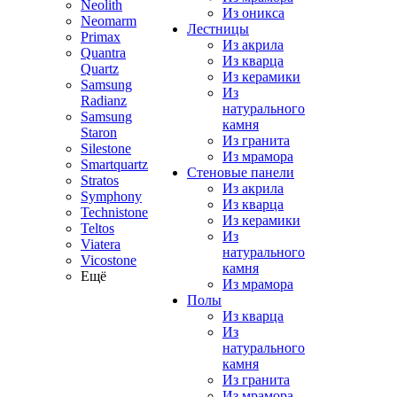
Neolith
Из оникса
Neomarm
Лестницы
Primax
Из акрила
Quantra
Из кварца
Quartz
Из керамики
Samsung
Из
Radianz
натурального
Samsung
камня
Staron
Из гранита
Silestone
Из мрамора
Smartquartz
Стеновые панели
Stratos
Из акрила
Symphony
Из кварца
Technistone
Из керамики
Teltos
Из
Viatera
натурального
Vicostone
камня
Ещё
Из мрамора
Полы
Из кварца
Из
натурального
камня
Из гранита
Из мрамора