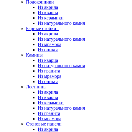
Подоконники
Из акрила
Из кварца
Из керамики
Из натурального камня
Барные стойки
Из акрила
Из натурального камня
Из мрамора
Из оникса
Камины
Из кварца
Из натурального камня
Из гранита
Из мрамора
Из оникса
Лестницы
Из акрила
Из кварца
Из керамики
Из натурального камня
Из гранита
Из мрамора
Стеновые панели
Из акрила