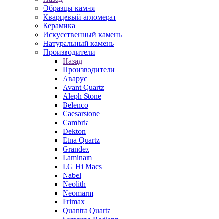
Образцы камня
Кварцевый агломерат
Керамика
Искусственный камень
Натуральный камень
Производители
Назад
Производители
Аварус
Avant Quartz
Aleph Stone
Belenco
Caesarstone
Cambria
Dekton
Etna Quartz
Grandex
Laminam
LG Hi Macs
Nabel
Neolith
Neomarm
Primax
Quantra Quartz