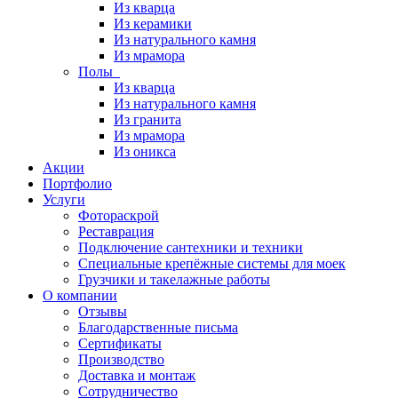
Из кварца
Из керамики
Из натурального камня
Из мрамора
Полы
Из кварца
Из натурального камня
Из гранита
Из мрамора
Из оникса
Акции
Портфолио
Услуги
Фотораскрой
Реставрация
Подключение сантехники и техники
Специальные крепёжные системы для моек
Грузчики и такелажные работы
О компании
Отзывы
Благодарственные письма
Сертификаты
Производство
Доставка и монтаж
Сотрудничество