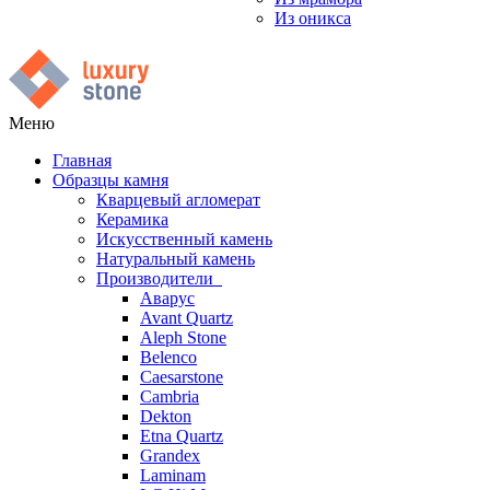
Из оникса
Меню
Главная
Образцы камня
Кварцевый агломерат
Керамика
Искусственный камень
Натуральный камень
Производители
Аварус
Avant Quartz
Aleph Stone
Belenco
Caesarstone
Cambria
Dekton
Etna Quartz
Grandex
Laminam