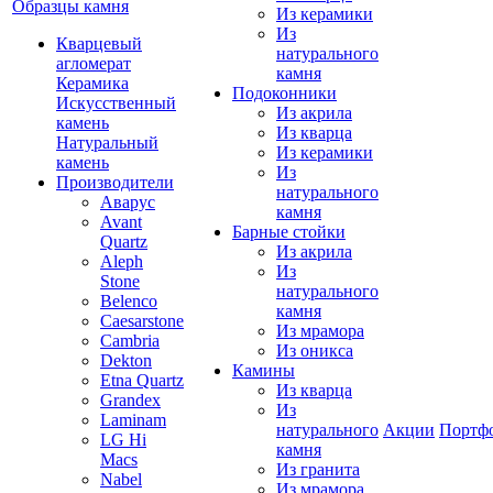
Образцы камня
Из керамики
Из
Кварцевый
натурального
агломерат
камня
Керамика
Подоконники
Искусственный
Из акрила
камень
Из кварца
Натуральный
Из керамики
камень
Из
Производители
натурального
Аварус
камня
Avant
Барные стойки
Quartz
Из акрила
Aleph
Из
Stone
натурального
Belenco
камня
Caesarstone
Из мрамора
Cambria
Из оникса
Dekton
Камины
Etna Quartz
Из кварца
Grandex
Из
Laminam
натурального
Акции
Портф
LG Hi
камня
Macs
Из гранита
Nabel
Из мрамора