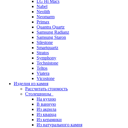
LG Hi Macs
Nabel
Neolith
Neomarm
Primax
Quantra Quartz
Samsung Radianz
Samsung Staron
Silestone
Smartquartz
Stratos
Symphony
Technistone
Teltos
Viatera
Vicostone
Изделия из камня
Рассчитать стоимость
Столешницы
На кухню
В ванную
Из акрила
Из кварца
Из керамики
Из натурального камня