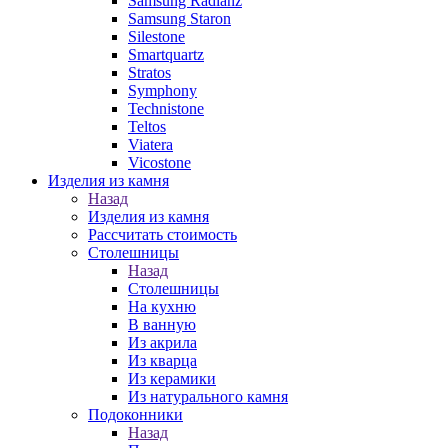
Samsung Radianz
Samsung Staron
Silestone
Smartquartz
Stratos
Symphony
Technistone
Teltos
Viatera
Vicostone
Изделия из камня
Назад
Изделия из камня
Рассчитать стоимость
Столешницы
Назад
Столешницы
На кухню
В ванную
Из акрила
Из кварца
Из керамики
Из натурального камня
Подоконники
Назад