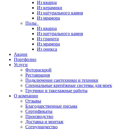
Из кварца
Из керамики
Из натурального камня
Из мрамора
Полы
Из кварца
Из натурального камня
Из гранита
Из мрамора
Из оникса
Акции
Портфолио
Услуги
Фотораскрой
Реставрация
Подключение сантехники и техники
Специальные крепёжные системы для моек
Грузчики и такелажные работы
О компании
Отзывы
Благодарственные письма
Сертификаты
Производство
Доставка и монтаж
Сотрудничество