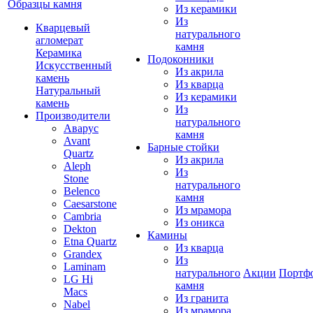
Образцы камня
Из керамики
Из
Кварцевый
натурального
агломерат
камня
Керамика
Подоконники
Искусственный
Из акрила
камень
Из кварца
Натуральный
Из керамики
камень
Из
Производители
натурального
Аварус
камня
Avant
Барные стойки
Quartz
Из акрила
Aleph
Из
Stone
натурального
Belenco
камня
Caesarstone
Из мрамора
Cambria
Из оникса
Dekton
Камины
Etna Quartz
Из кварца
Grandex
Из
Laminam
натурального
Акции
Портф
LG Hi
камня
Macs
Из гранита
Nabel
Из мрамора