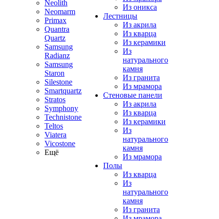
Neolith
Из оникса
Neomarm
Лестницы
Primax
Из акрила
Quantra
Из кварца
Quartz
Из керамики
Samsung
Из
Radianz
натурального
Samsung
камня
Staron
Из гранита
Silestone
Из мрамора
Smartquartz
Стеновые панели
Stratos
Из акрила
Symphony
Из кварца
Technistone
Из керамики
Teltos
Из
Viatera
натурального
Vicostone
камня
Ещё
Из мрамора
Полы
Из кварца
Из
натурального
камня
Из гранита
Из мрамора