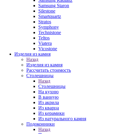
Samsung Radianz
Samsung Staron
Silestone
Smartquartz
Stratos
Symphony
Technistone
Teltos
Viatera
Vicostone
Изделия из камня
Назад
Изделия из камня
Рассчитать стоимость
Столешницы
Назад
Столешницы
На кухню
В ванную
Из акрила
Из кварца
Из керамики
Из натурального камня
Подоконники
Назад