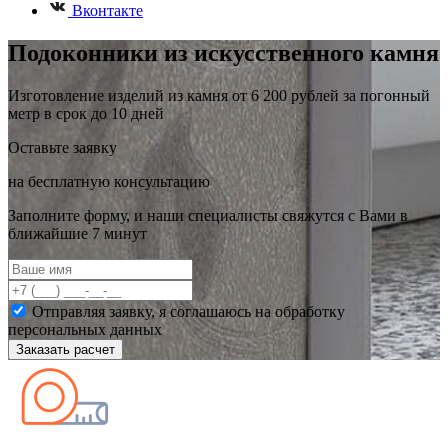
Вконтакте
Подоконники из искусственного камня
Изготовление изделий из камня от 6 200 рублей за погонный
метр в срок до 10 дней
Оставьте заявку
на бесплатную консультацию
Заполните форму, и наши специалисты свяжутся с Вами в
ближайшие 7 минут
Отправляя заявку, я соглашаюсь на обработку
персональных данных
Заказать расчет