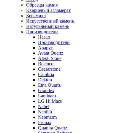
Образцы камня
Кварцевый агломерат
Керамика
Искусственный камень
Натуральный камень
Производители
Назад
Производители
Аварус
Avant Quartz
Aleph Stone
Belenco
Caesarstone
Cambria
Dekton
Etna Quartz
Grandex
Laminam
LG Hi Macs
Nabel
Neolith
Neomarm
Primax
Quantra Quartz