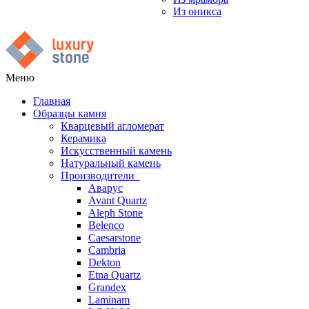
Из оникса
Меню
Главная
Образцы камня
Кварцевый агломерат
Керамика
Искусственный камень
Натуральный камень
Производители
Аварус
Avant Quartz
Aleph Stone
Belenco
Caesarstone
Cambria
Dekton
Etna Quartz
Grandex
Laminam