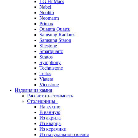
LG Hi Macs
Nabel
Neolith
Neomarm
Primax
Quantra Quartz
Samsung Radianz
Samsung Staron
Silestone
Smartquartz
Stratos
Symphony
Technistone
Teltos
Viatera
Vicostone
Изделия из камня
Рассчитать стоимость
Столешницы
На кухню
В ванную
Из акрила
Из кварца
Из керамики
Из натурального камня