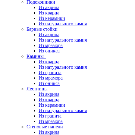
Подоконники
Из акрила
Из кварца
Из керамики
Из натурального камня
Барные стойки
Из акрила
Из натурального камня
Из мрамора
Из оникса
Камины
Из кварца
Из натурального камня
Из гранита
Из мрамора
Из оникса
Лестницы
Из акрила
Из кварца
Из керамики
Из натурального камня
Из гранита
Из мрамора
Стеновые панели
Из акрила