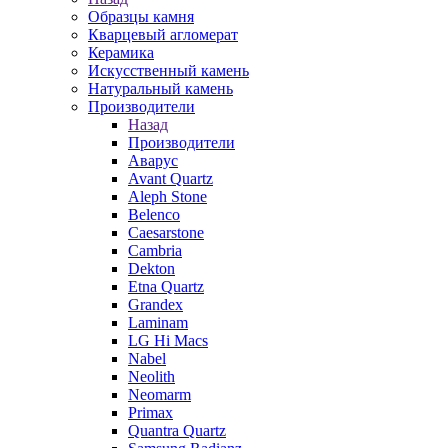
Образцы камня
Кварцевый агломерат
Керамика
Искусственный камень
Натуральный камень
Производители
Назад
Производители
Аварус
Avant Quartz
Aleph Stone
Belenco
Caesarstone
Cambria
Dekton
Etna Quartz
Grandex
Laminam
LG Hi Macs
Nabel
Neolith
Neomarm
Primax
Quantra Quartz