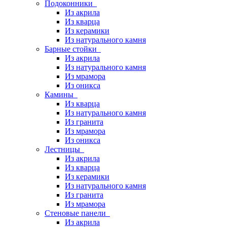
Подоконники
Из акрила
Из кварца
Из керамики
Из натурального камня
Барные стойки
Из акрила
Из натурального камня
Из мрамора
Из оникса
Камины
Из кварца
Из натурального камня
Из гранита
Из мрамора
Из оникса
Лестницы
Из акрила
Из кварца
Из керамики
Из натурального камня
Из гранита
Из мрамора
Стеновые панели
Из акрила