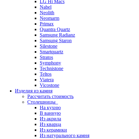
LG Hi Macs
Nabel
Neolith
Neomarm
Primax
Quantra Quartz
Samsung Radianz
Samsung Staron
Silestone
Smartquartz
Stratos
Symphony
Technistone
Teltos
Viatera
Vicostone
Изделия из камня
Рассчитать стоимость
Столешницы
На кухню
В ванную
Из акрила
Из кварца
Из керамики
Из натурального камня