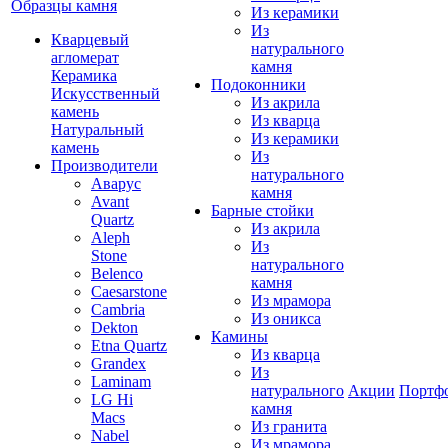
Образцы камня
Из керамики
Из
Кварцевый
натурального
агломерат
камня
Керамика
Подоконники
Искусственный
Из акрила
камень
Из кварца
Натуральный
Из керамики
камень
Из
Производители
натурального
Аварус
камня
Avant
Барные стойки
Quartz
Из акрила
Aleph
Из
Stone
натурального
Belenco
камня
Caesarstone
Из мрамора
Cambria
Из оникса
Dekton
Камины
Etna Quartz
Из кварца
Grandex
Из
Laminam
натурального
Акции
Портф
LG Hi
камня
Macs
Из гранита
Nabel
Из мрамора