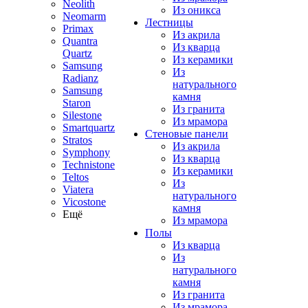
Neolith
Из оникса
Neomarm
Лестницы
Primax
Из акрила
Quantra
Из кварца
Quartz
Из керамики
Samsung
Из
Radianz
натурального
Samsung
камня
Staron
Из гранита
Silestone
Из мрамора
Smartquartz
Стеновые панели
Stratos
Из акрила
Symphony
Из кварца
Technistone
Из керамики
Teltos
Из
Viatera
натурального
Vicostone
камня
Ещё
Из мрамора
Полы
Из кварца
Из
натурального
камня
Из гранита
Из мрамора