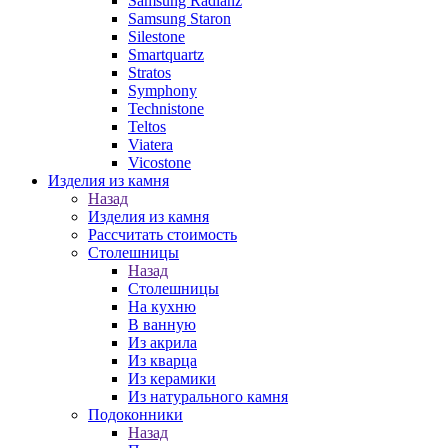
Samsung Radianz
Samsung Staron
Silestone
Smartquartz
Stratos
Symphony
Technistone
Teltos
Viatera
Vicostone
Изделия из камня
Назад
Изделия из камня
Рассчитать стоимость
Столешницы
Назад
Столешницы
На кухню
В ванную
Из акрила
Из кварца
Из керамики
Из натурального камня
Подоконники
Назад