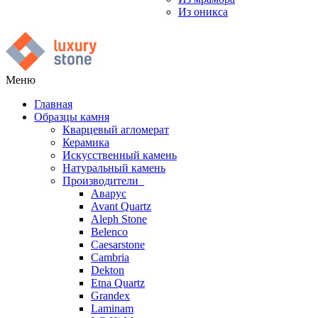
Из оникса
Меню
Главная
Образцы камня
Кварцевый агломерат
Керамика
Искусственный камень
Натуральный камень
Производители
Аварус
Avant Quartz
Aleph Stone
Belenco
Caesarstone
Cambria
Dekton
Etna Quartz
Grandex
Laminam