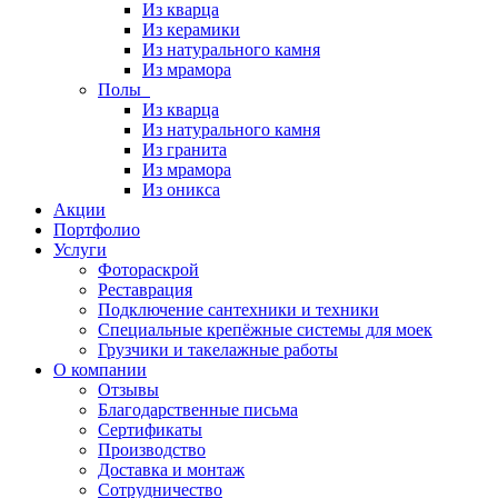
Из кварца
Из керамики
Из натурального камня
Из мрамора
Полы
Из кварца
Из натурального камня
Из гранита
Из мрамора
Из оникса
Акции
Портфолио
Услуги
Фотораскрой
Реставрация
Подключение сантехники и техники
Специальные крепёжные системы для моек
Грузчики и такелажные работы
О компании
Отзывы
Благодарственные письма
Сертификаты
Производство
Доставка и монтаж
Сотрудничество