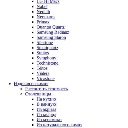
LG Hi Macs
Nabel
Neolith
Neomarm
Primax
Quantra Quartz
Samsung Radianz
Samsung Staron
Silestone
Smartquartz
Stratos
Symphony
Technistone
Teltos
Viatera
Vicostone
Изделия из камня
Рассчитать стоимость
Столешницы
На кухню
В ванную
Из акрила
Из кварца
Из керамики
Из натурального камня