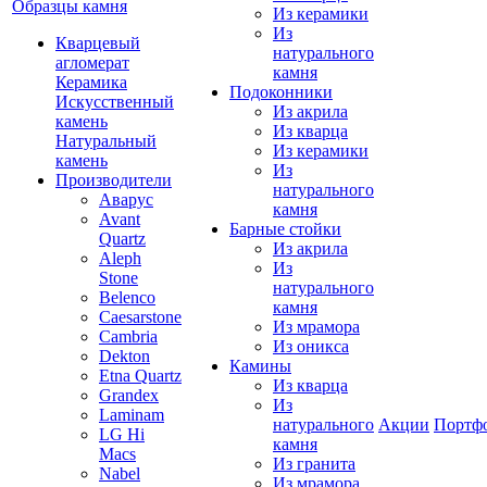
Образцы камня
Из керамики
Из
Кварцевый
натурального
агломерат
камня
Керамика
Подоконники
Искусственный
Из акрила
камень
Из кварца
Натуральный
Из керамики
камень
Из
Производители
натурального
Аварус
камня
Avant
Барные стойки
Quartz
Из акрила
Aleph
Из
Stone
натурального
Belenco
камня
Caesarstone
Из мрамора
Cambria
Из оникса
Dekton
Камины
Etna Quartz
Из кварца
Grandex
Из
Laminam
натурального
Акции
Портф
LG Hi
камня
Macs
Из гранита
Nabel
Из мрамора