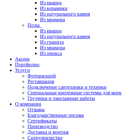
Из кварца
Из керамики
Из натурального камня
Из мрамора
Полы
Из кварца
Из натурального камня
Из гранита
Из мрамора
Из оникса
Акции
Портфолио
Услуги
Фотораскрой
Реставрация
Подключение сантехники и техники
Специальные крепёжные системы для моек
Грузчики и такелажные работы
О компании
Отзывы
Благодарственные письма
Сертификаты
Производство
Доставка и монтаж
Сотрудничество