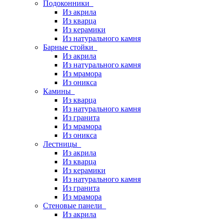
Подоконники
Из акрила
Из кварца
Из керамики
Из натурального камня
Барные стойки
Из акрила
Из натурального камня
Из мрамора
Из оникса
Камины
Из кварца
Из натурального камня
Из гранита
Из мрамора
Из оникса
Лестницы
Из акрила
Из кварца
Из керамики
Из натурального камня
Из гранита
Из мрамора
Стеновые панели
Из акрила