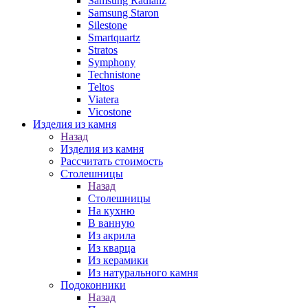
Samsung Radianz
Samsung Staron
Silestone
Smartquartz
Stratos
Symphony
Technistone
Teltos
Viatera
Vicostone
Изделия из камня
Назад
Изделия из камня
Рассчитать стоимость
Столешницы
Назад
Столешницы
На кухню
В ванную
Из акрила
Из кварца
Из керамики
Из натурального камня
Подоконники
Назад