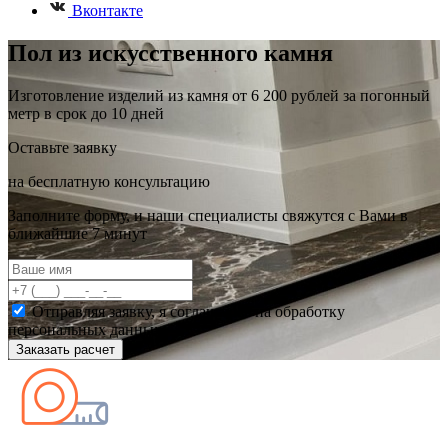
Вконтакте
Пол из искусственного камня
Изготовление изделий из камня от 6 200 рублей за погонный
метр в срок до 10 дней
Оставьте заявку
на бесплатную консультацию
Заполните форму, и наши специалисты свяжутся с Вами в
ближайшие 7 минут
Отправляя заявку, я соглашаюсь на обработку
персональных данных
Заказать расчет