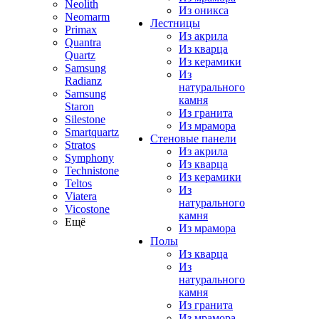
Neolith
Из оникса
Neomarm
Лестницы
Primax
Из акрила
Quantra
Из кварца
Quartz
Из керамики
Samsung
Из
Radianz
натурального
Samsung
камня
Staron
Из гранита
Silestone
Из мрамора
Smartquartz
Стеновые панели
Stratos
Из акрила
Symphony
Из кварца
Technistone
Из керамики
Teltos
Из
Viatera
натурального
Vicostone
камня
Ещё
Из мрамора
Полы
Из кварца
Из
натурального
камня
Из гранита
Из мрамора