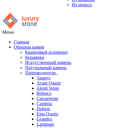
Из оникса
Меню
Главная
Образцы камня
Кварцевый агломерат
Керамика
Искусственный камень
Натуральный камень
Производители
Аварус
Avant Quartz
Aleph Stone
Belenco
Caesarstone
Cambria
Dekton
Etna Quartz
Grandex
Laminam