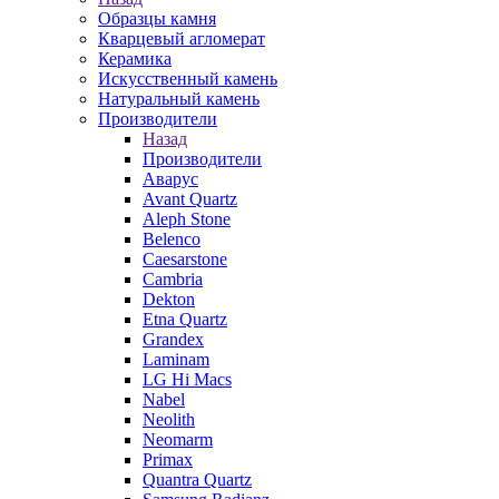
Образцы камня
Кварцевый агломерат
Керамика
Искусственный камень
Натуральный камень
Производители
Назад
Производители
Аварус
Avant Quartz
Aleph Stone
Belenco
Caesarstone
Cambria
Dekton
Etna Quartz
Grandex
Laminam
LG Hi Macs
Nabel
Neolith
Neomarm
Primax
Quantra Quartz