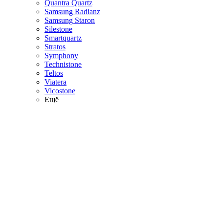
Quantra Quartz
Samsung Radianz
Samsung Staron
Silestone
Smartquartz
Stratos
Symphony
Technistone
Teltos
Viatera
Vicostone
Ещё