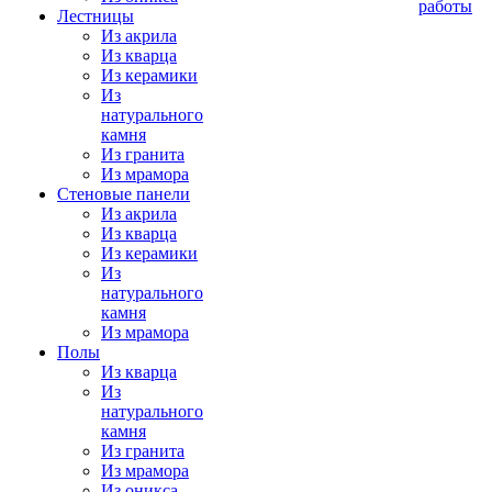
работы
Лестницы
Из акрила
Из кварца
Из керамики
Из
натурального
камня
Из гранита
Из мрамора
Стеновые панели
Из акрила
Из кварца
Из керамики
Из
натурального
камня
Из мрамора
Полы
Из кварца
Из
натурального
камня
Из гранита
Из мрамора
Из оникса