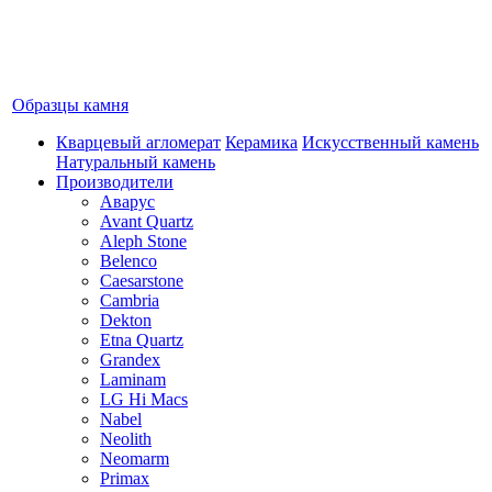
Образцы камня
Кварцевый агломерат
Керамика
Искусственный камень
Натуральный камень
Производители
Аварус
Avant Quartz
Aleph Stone
Belenco
Caesarstone
Cambria
Dekton
Etna Quartz
Grandex
Laminam
LG Hi Macs
Nabel
Neolith
Neomarm
Primax