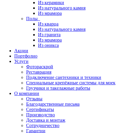
Из керамики
Из натурального камня
Из мрамора
Полы
Из кварца
Из натурального камня
Из гранита
Из мрамора
Из оникса
Акции
Портфолио
Услуги
Фотораскрой
Реставрация
Подключение сантехники и техники
Специальные крепёжные системы для моек
Грузчики и такелажные работы
О компании
Отзывы
Благодарственные письма
Сертификаты
Производство
Доставка и монтаж
Сотрудничество
Гарантии