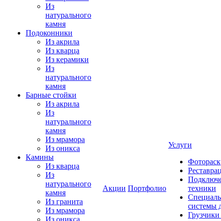
Из
натурального
камня
Подоконники
Из акрила
Из кварца
Из керамики
Из
натурального
камня
Барные стойки
Из акрила
Из
натурального
камня
Из мрамора
Услуги
Из оникса
Камины
Фотораск
Из кварца
Реставра
Из
Подключе
натурального
Акции
Портфолио
техники
камня
Специаль
Из гранита
системы 
Из мрамора
Грузчики
Из оникса