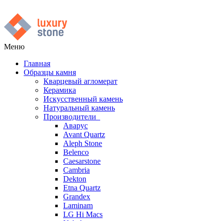
Меню
Главная
Образцы камня
Кварцевый агломерат
Керамика
Искусственный камень
Натуральный камень
Производители
Аварус
Avant Quartz
Aleph Stone
Belenco
Caesarstone
Cambria
Dekton
Etna Quartz
Grandex
Laminam
LG Hi Macs