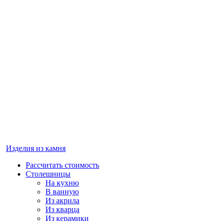
Изделия из камня
Рассчитать стоимость
Столешницы
На кухню
В ванную
Из акрила
Из кварца
Из керамики