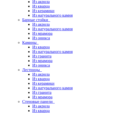
Из акрила
Из кварца
Из керамики
Из натурального камня
Барные стойки
Из акрила
Из натурального камня
Из мрамора
Из оникса
Камины
Из кварца
Из натурального камня
Из гранита
Из мрамора
Из оникса
Лестницы
Из акрила
Из кварца
Из керамики
Из натурального камня
Из гранита
Из мрамора
Стеновые панели
Из акрила
Из кварца