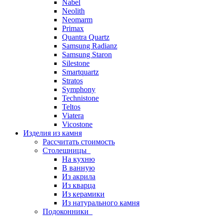
Nabel
Neolith
Neomarm
Primax
Quantra Quartz
Samsung Radianz
Samsung Staron
Silestone
Smartquartz
Stratos
Symphony
Technistone
Teltos
Viatera
Vicostone
Изделия из камня
Рассчитать стоимость
Столешницы
На кухню
В ванную
Из акрила
Из кварца
Из керамики
Из натурального камня
Подоконники