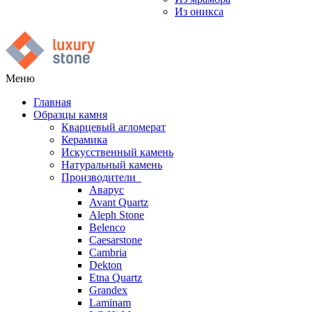
Из оникса
Меню
Главная
Образцы камня
Кварцевый агломерат
Керамика
Искусственный камень
Натуральный камень
Производители
Аварус
Avant Quartz
Aleph Stone
Belenco
Caesarstone
Cambria
Dekton
Etna Quartz
Grandex
Laminam