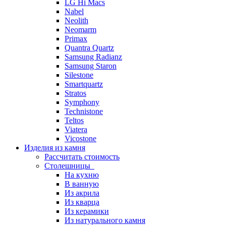
LG Hi Macs
Nabel
Neolith
Neomarm
Primax
Quantra Quartz
Samsung Radianz
Samsung Staron
Silestone
Smartquartz
Stratos
Symphony
Technistone
Teltos
Viatera
Vicostone
Изделия из камня
Рассчитать стоимость
Столешницы
На кухню
В ванную
Из акрила
Из кварца
Из керамики
Из натурального камня