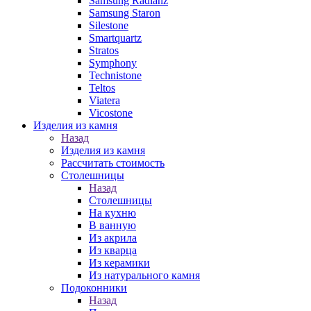
Samsung Radianz
Samsung Staron
Silestone
Smartquartz
Stratos
Symphony
Technistone
Teltos
Viatera
Vicostone
Изделия из камня
Назад
Изделия из камня
Рассчитать стоимость
Столешницы
Назад
Столешницы
На кухню
В ванную
Из акрила
Из кварца
Из керамики
Из натурального камня
Подоконники
Назад