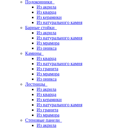
Подоконники
Из акрила
Из кварца
Из керамики
Из натурального камня
Барные стойки
Из акрила
Из натурального камня
Из мрамора
Из оникса
Камины
Из кварца
Из натурального камня
Из гранита
Из мрамора
Из оникса
Лестницы
Из акрила
Из кварца
Из керамики
Из натурального камня
Из гранита
Из мрамора
Стеновые панели
Из акрила