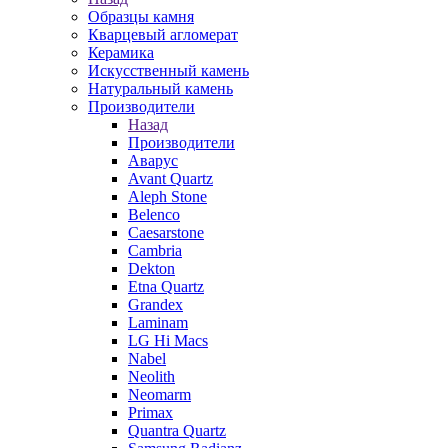
Образцы камня
Кварцевый агломерат
Керамика
Искусственный камень
Натуральный камень
Производители
Назад
Производители
Аварус
Avant Quartz
Aleph Stone
Belenco
Caesarstone
Cambria
Dekton
Etna Quartz
Grandex
Laminam
LG Hi Macs
Nabel
Neolith
Neomarm
Primax
Quantra Quartz