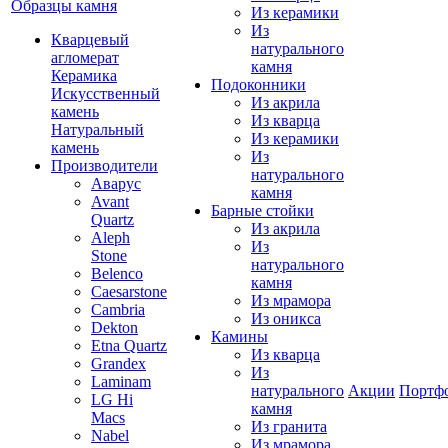
Образцы камня
Из керамики
Из
Кварцевый
натурального
агломерат
камня
Керамика
Подоконники
Искусственный
Из акрила
камень
Из кварца
Натуральный
Из керамики
камень
Из
Производители
натурального
Аварус
камня
Avant
Барные стойки
Quartz
Из акрила
Aleph
Из
Stone
натурального
Belenco
камня
Caesarstone
Из мрамора
Cambria
Из оникса
Dekton
Камины
Etna Quartz
Из кварца
Grandex
Из
Laminam
натурального
Акции
Портф
LG Hi
камня
Macs
Из гранита
Nabel
Из мрамора