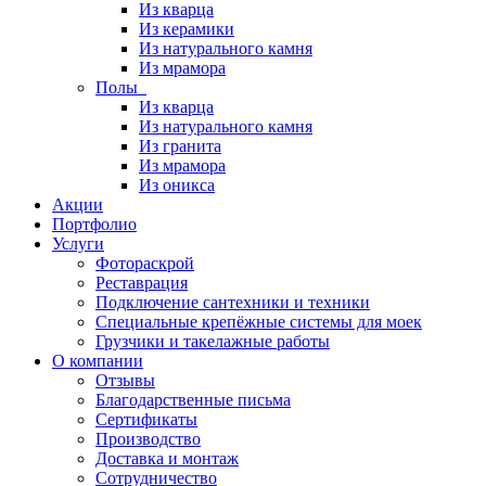
Из кварца
Из керамики
Из натурального камня
Из мрамора
Полы
Из кварца
Из натурального камня
Из гранита
Из мрамора
Из оникса
Акции
Портфолио
Услуги
Фотораскрой
Реставрация
Подключение сантехники и техники
Специальные крепёжные системы для моек
Грузчики и такелажные работы
О компании
Отзывы
Благодарственные письма
Сертификаты
Производство
Доставка и монтаж
Сотрудничество