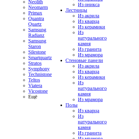
Neolith
Из оникса
Neomarm
Лестницы
Primax
Из акрила
Quantra
Из кварца
Quartz
Из керамики
Samsung
Из
Radianz
натурального
Samsung
камня
Staron
Из гранита
Silestone
Из мрамора
Smartquartz
Стеновые панели
Stratos
Из акрила
Symphony
Из кварца
Technistone
Из керамики
Teltos
Из
Viatera
натурального
Vicostone
камня
Ещё
Из мрамора
Полы
Из кварца
Из
натурального
камня
Из гранита
Из мрамора