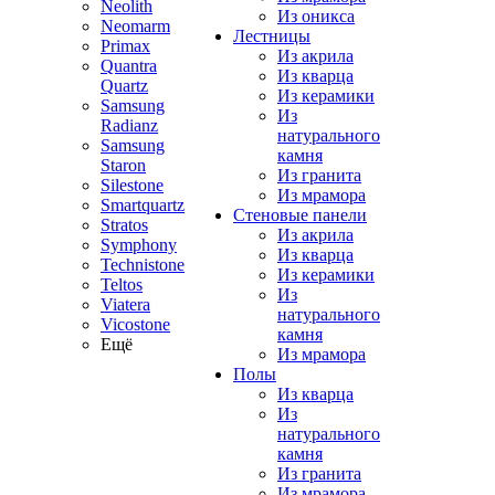
Neolith
Из оникса
Neomarm
Лестницы
Primax
Из акрила
Quantra
Из кварца
Quartz
Из керамики
Samsung
Из
Radianz
натурального
Samsung
камня
Staron
Из гранита
Silestone
Из мрамора
Smartquartz
Стеновые панели
Stratos
Из акрила
Symphony
Из кварца
Technistone
Из керамики
Teltos
Из
Viatera
натурального
Vicostone
камня
Ещё
Из мрамора
Полы
Из кварца
Из
натурального
камня
Из гранита
Из мрамора