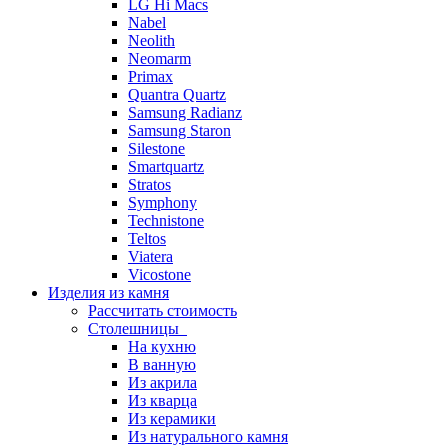
LG Hi Macs
Nabel
Neolith
Neomarm
Primax
Quantra Quartz
Samsung Radianz
Samsung Staron
Silestone
Smartquartz
Stratos
Symphony
Technistone
Teltos
Viatera
Vicostone
Изделия из камня
Рассчитать стоимость
Столешницы
На кухню
В ванную
Из акрила
Из кварца
Из керамики
Из натурального камня