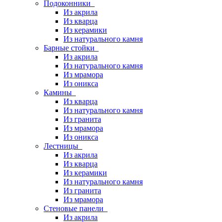
Подоконники
Из акрила
Из кварца
Из керамики
Из натурального камня
Барные стойки
Из акрила
Из натурального камня
Из мрамора
Из оникса
Камины
Из кварца
Из натурального камня
Из гранита
Из мрамора
Из оникса
Лестницы
Из акрила
Из кварца
Из керамики
Из натурального камня
Из гранита
Из мрамора
Стеновые панели
Из акрила