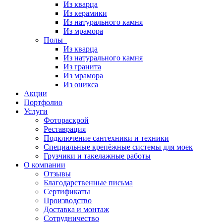
Из кварца
Из керамики
Из натурального камня
Из мрамора
Полы
Из кварца
Из натурального камня
Из гранита
Из мрамора
Из оникса
Акции
Портфолио
Услуги
Фотораскрой
Реставрация
Подключение сантехники и техники
Специальные крепёжные системы для моек
Грузчики и такелажные работы
О компании
Отзывы
Благодарственные письма
Сертификаты
Производство
Доставка и монтаж
Сотрудничество