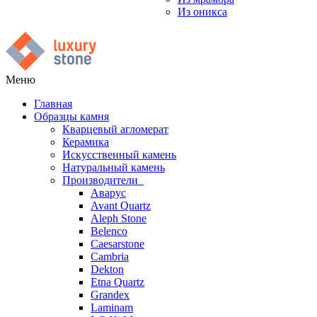
Из оникса
Меню
Главная
Образцы камня
Кварцевый агломерат
Керамика
Искусственный камень
Натуральный камень
Производители
Аварус
Avant Quartz
Aleph Stone
Belenco
Caesarstone
Cambria
Dekton
Etna Quartz
Grandex
Laminam