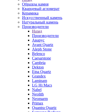
Образцы камня
Кварцевый агломерат
Керамика
Искусственный камень
Натуральный камень
Производители
Назад
Производители
Аварус
Avant Quartz
Aleph Stone
Belenco
Caesarstone
Cambria
Dekton
Etna Quartz
Grandex
Laminam
LG Hi Macs
Nabel
Neolith
Neomarm
Primax
Quantra Quartz