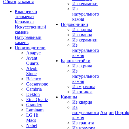
Образцы камня
Из керамики
Из
Кварцевый
натурального
агломерат
камня
Керамика
Подоконники
Искусственный
Из акрила
камень
Из кварца
Натуральный
Из керамики
камень
Из
Производители
натурального
Аварус
камня
Avant
Барные стойки
Quartz
Из акрила
Aleph
Из
Stone
натурального
Belenco
камня
Caesarstone
Из мрамора
Cambria
Из оникса
Dekton
Камины
Etna Quartz
Из кварца
Grandex
Из
Laminam
натурального
Акции
Портф
LG Hi
камня
Macs
Из гранита
Nabel
Из мрамора