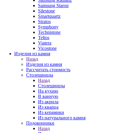
Samsung Radianz
Samsung Staron
Silestone
Smartquartz
Stratos
Symphony
Technistone
Teltos
Viatera
Vicostone
Изделия из камня
Назад
Изделия из камня
Рассчитать стоимость
Столешницы
Назад
Столешницы
На кухню
В ванную
Из акрила
Из кварца
Из керамики
Из натурального камня
Подоконники
Назад