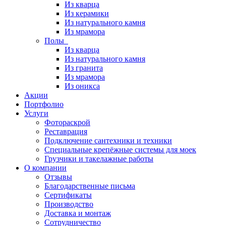
Из кварца
Из керамики
Из натурального камня
Из мрамора
Полы
Из кварца
Из натурального камня
Из гранита
Из мрамора
Из оникса
Акции
Портфолио
Услуги
Фотораскрой
Реставрация
Подключение сантехники и техники
Специальные крепёжные системы для моек
Грузчики и такелажные работы
О компании
Отзывы
Благодарственные письма
Сертификаты
Производство
Доставка и монтаж
Сотрудничество