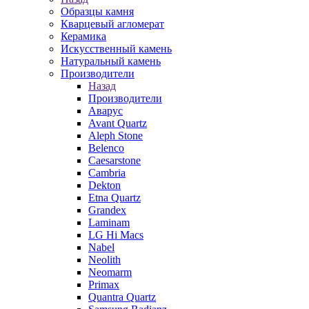
Образцы камня
Кварцевый агломерат
Керамика
Искусственный камень
Натуральный камень
Производители
Назад
Производители
Аварус
Avant Quartz
Aleph Stone
Belenco
Caesarstone
Cambria
Dekton
Etna Quartz
Grandex
Laminam
LG Hi Macs
Nabel
Neolith
Neomarm
Primax
Quantra Quartz