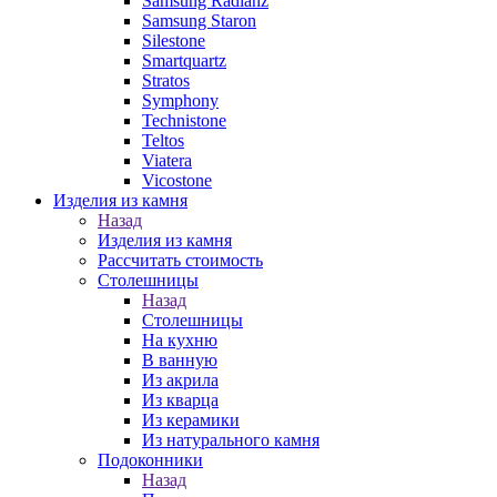
Samsung Radianz
Samsung Staron
Silestone
Smartquartz
Stratos
Symphony
Technistone
Teltos
Viatera
Vicostone
Изделия из камня
Назад
Изделия из камня
Рассчитать стоимость
Столешницы
Назад
Столешницы
На кухню
В ванную
Из акрила
Из кварца
Из керамики
Из натурального камня
Подоконники
Назад