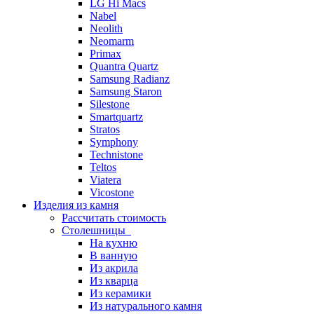
LG Hi Macs
Nabel
Neolith
Neomarm
Primax
Quantra Quartz
Samsung Radianz
Samsung Staron
Silestone
Smartquartz
Stratos
Symphony
Technistone
Teltos
Viatera
Vicostone
Изделия из камня
Рассчитать стоимость
Столешницы
На кухню
В ванную
Из акрила
Из кварца
Из керамики
Из натурального камня