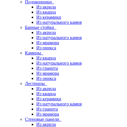
Подоконники
Из акрила
Из кварца
Из керамики
Из натурального камня
Барные стойки
Из акрила
Из натурального камня
Из мрамора
Из оникса
Камины
Из кварца
Из натурального камня
Из гранита
Из мрамора
Из оникса
Лестницы
Из акрила
Из кварца
Из керамики
Из натурального камня
Из гранита
Из мрамора
Стеновые панели
Из акрила