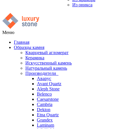
Из оникса
Меню
Главная
Образцы камня
Кварцевый агломерат
Керамика
Искусственный камень
Натуральный камень
Производители
Аварус
Avant Quartz
Aleph Stone
Belenco
Caesarstone
Cambria
Dekton
Etna Quartz
Grandex
Laminam