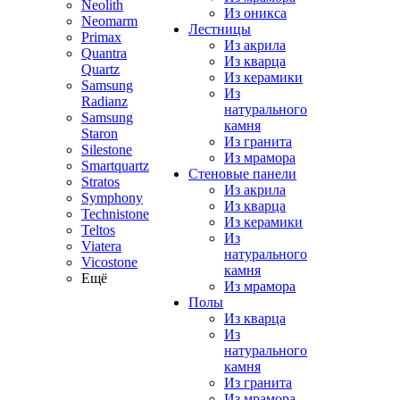
Neolith
Из оникса
Neomarm
Лестницы
Primax
Из акрила
Quantra
Из кварца
Quartz
Из керамики
Samsung
Из
Radianz
натурального
Samsung
камня
Staron
Из гранита
Silestone
Из мрамора
Smartquartz
Стеновые панели
Stratos
Из акрила
Symphony
Из кварца
Technistone
Из керамики
Teltos
Из
Viatera
натурального
Vicostone
камня
Ещё
Из мрамора
Полы
Из кварца
Из
натурального
камня
Из гранита
Из мрамора