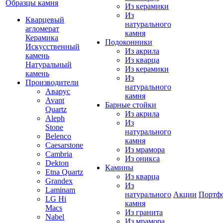
Образцы камня
Из керамики
Из
Кварцевый
натурального
агломерат
камня
Керамика
Подоконники
Искусственный
Из акрила
камень
Из кварца
Натуральный
Из керамики
камень
Из
Производители
натурального
Аварус
камня
Avant
Барные стойки
Quartz
Из акрила
Aleph
Из
Stone
натурального
Belenco
камня
Caesarstone
Из мрамора
Cambria
Из оникса
Dekton
Камины
Etna Quartz
Из кварца
Grandex
Из
Laminam
натурального
Акции
Портф
LG Hi
камня
Macs
Из гранита
Nabel
Из мрамора