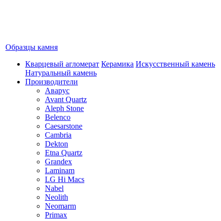
Образцы камня
Кварцевый агломерат
Керамика
Искусственный камень
Натуральный камень
Производители
Аварус
Avant Quartz
Aleph Stone
Belenco
Caesarstone
Cambria
Dekton
Etna Quartz
Grandex
Laminam
LG Hi Macs
Nabel
Neolith
Neomarm
Primax