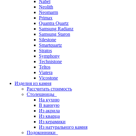
Nabel
Neolith
Neomarm
Primax
Quantra Quartz
Samsung Radianz
Samsung Staron
Silestone
Smartquartz
Stratos
Symphony
Technistone
Teltos
Viatera
Vicostone
Изделия из камня
Рассчитать стоимость
Столешницы
На кухню
В ванную
Из акрила
Из кварца
Из керамики
Из натурального камня
Подоконники