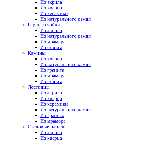
Из акрила
Из кварца
Из керамики
Из натурального камня
Барные стойки
Из акрила
Из натурального камня
Из мрамора
Из оникса
Камины
Из кварца
Из натурального камня
Из гранита
Из мрамора
Из оникса
Лестницы
Из акрила
Из кварца
Из керамики
Из натурального камня
Из гранита
Из мрамора
Стеновые панели
Из акрила
Из кварца