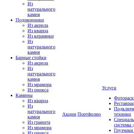
Из
натурального
камня
Подоконники
Из акрила
Из кварца
Из керамики
Из
натурального
камня
Барные стойки
Из акрила
Из
натурального
камня
Из мрамора
Услуги
Из оникса
Камины
Фотораск
Из кварца
Реставра
Из
Подключе
натурального
Акции
Портфолио
техники
камня
Специаль
Из гранита
системы 
Из мрамора
Грузчики
Из оникса