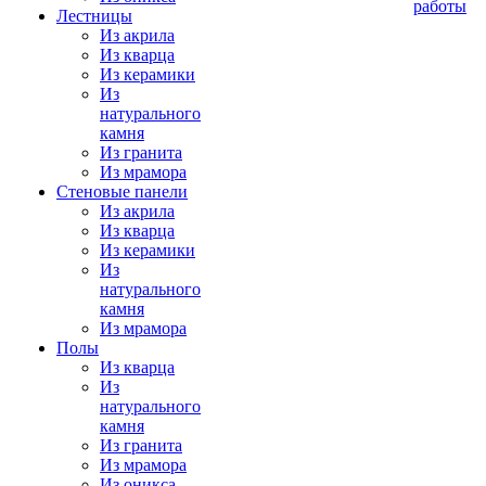
работы
Лестницы
Из акрила
Из кварца
Из керамики
Из
натурального
камня
Из гранита
Из мрамора
Стеновые панели
Из акрила
Из кварца
Из керамики
Из
натурального
камня
Из мрамора
Полы
Из кварца
Из
натурального
камня
Из гранита
Из мрамора
Из оникса