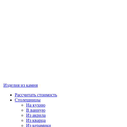
Изделия из камня
Рассчитать стоимость
Столешницы
На кухню
В ванную
Из акрила
Из кварца
Из керамики