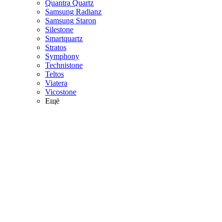
Quantra Quartz
Samsung Radianz
Samsung Staron
Silestone
Smartquartz
Stratos
Symphony
Technistone
Teltos
Viatera
Vicostone
Ещё