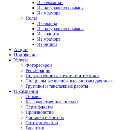
Из керамики
Из натурального камня
Из мрамора
Полы
Из кварца
Из натурального камня
Из гранита
Из мрамора
Из оникса
Акции
Портфолио
Услуги
Фотораскрой
Реставрация
Подключение сантехники и техники
Специальные крепёжные системы для моек
Грузчики и такелажные работы
О компании
Отзывы
Благодарственные письма
Сертификаты
Производство
Доставка и монтаж
Сотрудничество
Гарантии