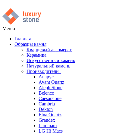
Меню
Главная
Образцы камня
Кварцевый агломерат
Керамика
Искусственный камень
Натуральный камень
Производители
Аварус
Avant Quartz
Aleph Stone
Belenco
Caesarstone
Cambria
Dekton
Etna Quartz
Grandex
Laminam
LG Hi Macs