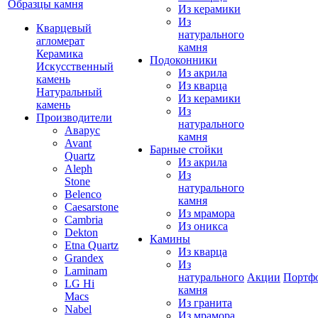
Образцы камня
Из керамики
Из
Кварцевый
натурального
агломерат
камня
Керамика
Подоконники
Искусственный
Из акрила
камень
Из кварца
Натуральный
Из керамики
камень
Из
Производители
натурального
Аварус
камня
Avant
Барные стойки
Quartz
Из акрила
Aleph
Из
Stone
натурального
Belenco
камня
Caesarstone
Из мрамора
Cambria
Из оникса
Dekton
Камины
Etna Quartz
Из кварца
Grandex
Из
Laminam
натурального
Акции
Портф
LG Hi
камня
Macs
Из гранита
Nabel
Из мрамора