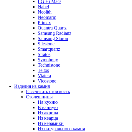
LG Hi Macs
Nabel
Neolith
Neomarm
Primax
Quantra Quartz
Samsung Radianz
Samsung Staron
Silestone
Smartquartz
Stratos
Symphony
Technistone
Teltos
Viatera
Vicostone
Изделия из камня
Рассчитать стоимость
Столешницы
На кухню
В ванную
Из акрила
Из кварца
Из керамики
Из натурального камня