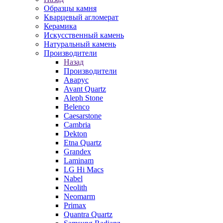
Образцы камня
Кварцевый агломерат
Керамика
Искусственный камень
Натуральный камень
Производители
Назад
Производители
Аварус
Avant Quartz
Aleph Stone
Belenco
Caesarstone
Cambria
Dekton
Etna Quartz
Grandex
Laminam
LG Hi Macs
Nabel
Neolith
Neomarm
Primax
Quantra Quartz