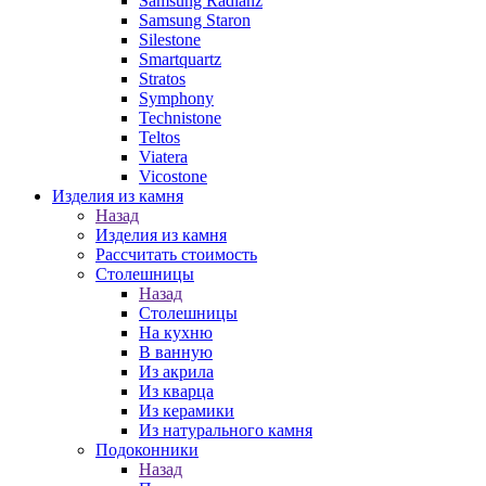
Samsung Radianz
Samsung Staron
Silestone
Smartquartz
Stratos
Symphony
Technistone
Teltos
Viatera
Vicostone
Изделия из камня
Назад
Изделия из камня
Рассчитать стоимость
Столешницы
Назад
Столешницы
На кухню
В ванную
Из акрила
Из кварца
Из керамики
Из натурального камня
Подоконники
Назад