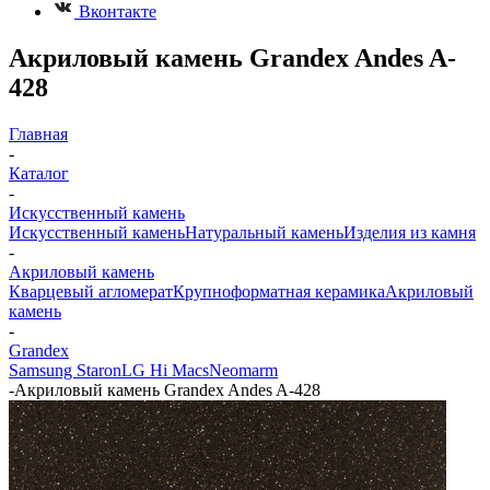
Вконтакте
Акриловый камень Grandex Andes A-
428
Главная
-
Каталог
-
Искусственный камень
Искусственный камень
Натуральный камень
Изделия из камня
-
Акриловый камень
Кварцевый агломерат
Крупноформатная керамика
Акриловый
камень
-
Grandex
Samsung Staron
LG Hi Macs
Neomarm
-
Акриловый камень Grandex Andes A-428