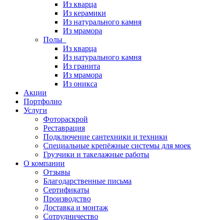
Из кварца
Из керамики
Из натурального камня
Из мрамора
Полы
Из кварца
Из натурального камня
Из гранита
Из мрамора
Из оникса
Акции
Портфолио
Услуги
Фотораскрой
Реставрация
Подключение сантехники и техники
Специальные крепёжные системы для моек
Грузчики и такелажные работы
О компании
Отзывы
Благодарственные письма
Сертификаты
Производство
Доставка и монтаж
Сотрудничество