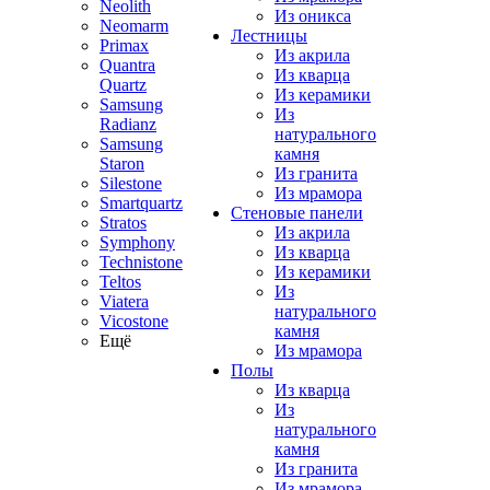
Neolith
Из оникса
Neomarm
Лестницы
Primax
Из акрила
Quantra
Из кварца
Quartz
Из керамики
Samsung
Из
Radianz
натурального
Samsung
камня
Staron
Из гранита
Silestone
Из мрамора
Smartquartz
Стеновые панели
Stratos
Из акрила
Symphony
Из кварца
Technistone
Из керамики
Teltos
Из
Viatera
натурального
Vicostone
камня
Ещё
Из мрамора
Полы
Из кварца
Из
натурального
камня
Из гранита
Из мрамора