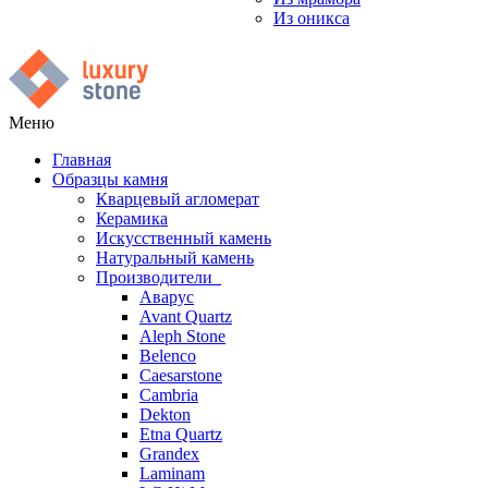
Из оникса
Меню
Главная
Образцы камня
Кварцевый агломерат
Керамика
Искусственный камень
Натуральный камень
Производители
Аварус
Avant Quartz
Aleph Stone
Belenco
Caesarstone
Cambria
Dekton
Etna Quartz
Grandex
Laminam