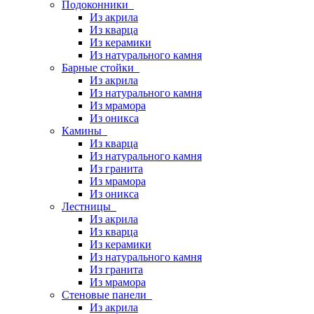
Подоконники
Из акрила
Из кварца
Из керамики
Из натурального камня
Барные стойки
Из акрила
Из натурального камня
Из мрамора
Из оникса
Камины
Из кварца
Из натурального камня
Из гранита
Из мрамора
Из оникса
Лестницы
Из акрила
Из кварца
Из керамики
Из натурального камня
Из гранита
Из мрамора
Стеновые панели
Из акрила