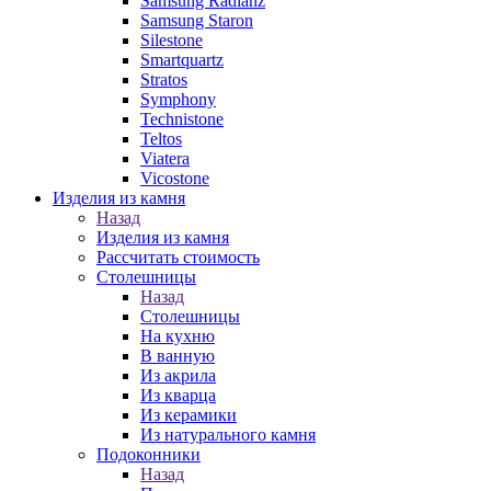
Samsung Radianz
Samsung Staron
Silestone
Smartquartz
Stratos
Symphony
Technistone
Teltos
Viatera
Vicostone
Изделия из камня
Назад
Изделия из камня
Рассчитать стоимость
Столешницы
Назад
Столешницы
На кухню
В ванную
Из акрила
Из кварца
Из керамики
Из натурального камня
Подоконники
Назад