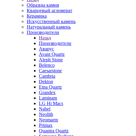
Образцы камня
Кварцевый агломерат
Керамика
Искусственный камень
Натуральный камень
Производители
Назад
Производители
Аварус
Avant Quartz
Aleph Stone
Belenco
Caesarstone
Cambria
Dekton
Etna Quartz
Grandex
Laminam
LG Hi Macs
Nabel
Neolith
Neomarm
Primax
Quantra Quartz