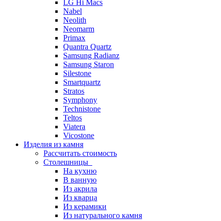
LG Hi Macs
Nabel
Neolith
Neomarm
Primax
Quantra Quartz
Samsung Radianz
Samsung Staron
Silestone
Smartquartz
Stratos
Symphony
Technistone
Teltos
Viatera
Vicostone
Изделия из камня
Рассчитать стоимость
Столешницы
На кухню
В ванную
Из акрила
Из кварца
Из керамики
Из натурального камня