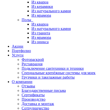
Из кварца
Из керамики
Из натурального камня
Из мрамора
Полы
Из кварца
Из натурального камня
Из гранита
Из мрамора
Из оникса
Акции
Портфолио
Услуги
Фотораскрой
Реставрация
Подключение сантехники и техники
Специальные крепёжные системы для моек
Грузчики и такелажные работы
О компании
Отзывы
Благодарственные письма
Сертификаты
Производство
Доставка и монтаж
Сотрудничество