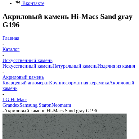
Вконтакте
Акриловый камень Hi-Macs Sand gray
G196
Главная
-
Каталог
-
Искусственный камень
Искусственный камень
Натуральный камень
Изделия из камня
-
Акриловый камень
Кварцевый агломерат
Крупноформатная керамика
Акриловый
камень
-
LG Hi Macs
Grandex
Samsung Staron
Neomarm
-
Акриловый камень Hi-Macs Sand gray G196