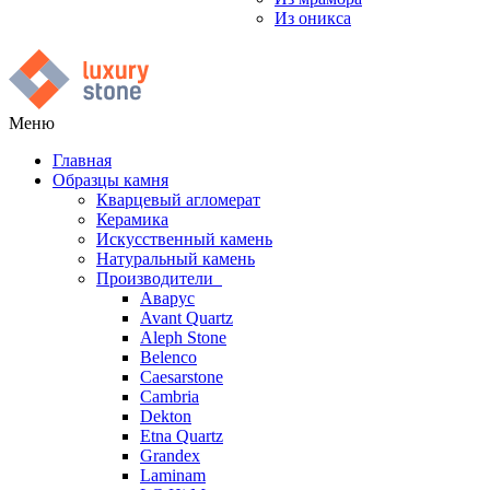
Из оникса
Меню
Главная
Образцы камня
Кварцевый агломерат
Керамика
Искусственный камень
Натуральный камень
Производители
Аварус
Avant Quartz
Aleph Stone
Belenco
Caesarstone
Cambria
Dekton
Etna Quartz
Grandex
Laminam