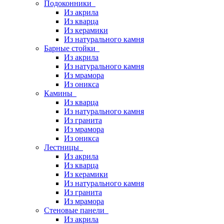
Подоконники
Из акрила
Из кварца
Из керамики
Из натурального камня
Барные стойки
Из акрила
Из натурального камня
Из мрамора
Из оникса
Камины
Из кварца
Из натурального камня
Из гранита
Из мрамора
Из оникса
Лестницы
Из акрила
Из кварца
Из керамики
Из натурального камня
Из гранита
Из мрамора
Стеновые панели
Из акрила