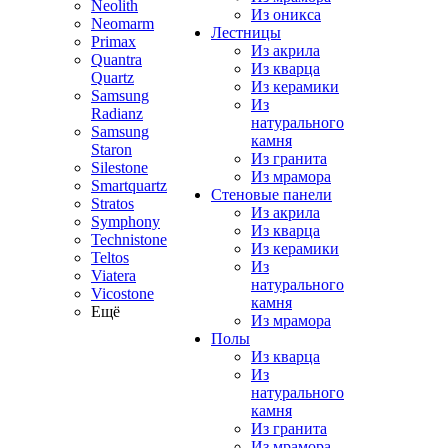
Neolith
Из оникса
Neomarm
Лестницы
Primax
Из акрила
Quantra
Из кварца
Quartz
Из керамики
Samsung
Из
Radianz
натурального
Samsung
камня
Staron
Из гранита
Silestone
Из мрамора
Smartquartz
Стеновые панели
Stratos
Из акрила
Symphony
Из кварца
Technistone
Из керамики
Teltos
Из
Viatera
натурального
Vicostone
камня
Ещё
Из мрамора
Полы
Из кварца
Из
натурального
камня
Из гранита
Из мрамора