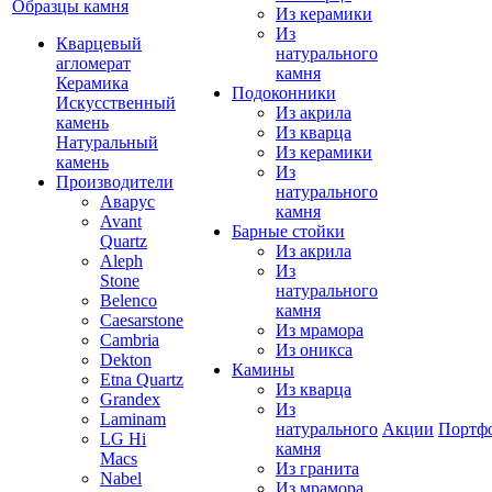
Образцы камня
Из керамики
Из
Кварцевый
натурального
агломерат
камня
Керамика
Подоконники
Искусственный
Из акрила
камень
Из кварца
Натуральный
Из керамики
камень
Из
Производители
натурального
Аварус
камня
Avant
Барные стойки
Quartz
Из акрила
Aleph
Из
Stone
натурального
Belenco
камня
Caesarstone
Из мрамора
Cambria
Из оникса
Dekton
Камины
Etna Quartz
Из кварца
Grandex
Из
Laminam
натурального
Акции
Портф
LG Hi
камня
Macs
Из гранита
Nabel
Из мрамора