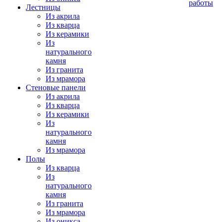
работы
Лестницы
Из акрила
Из кварца
Из керамики
Из
натурального
камня
Из гранита
Из мрамора
Стеновые панели
Из акрила
Из кварца
Из керамики
Из
натурального
камня
Из мрамора
Полы
Из кварца
Из
натурального
камня
Из гранита
Из мрамора
Из оникса