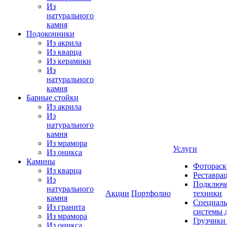
Из
натурального
камня
Подоконники
Из акрила
Из кварца
Из керамики
Из
натурального
камня
Барные стойки
Из акрила
Из
натурального
камня
Из мрамора
Услуги
Из оникса
Камины
Фотораск
Из кварца
Реставра
Из
Подключе
натурального
Акции
Портфолио
техники
камня
Специаль
Из гранита
системы 
Из мрамора
Грузчики
Из оникса