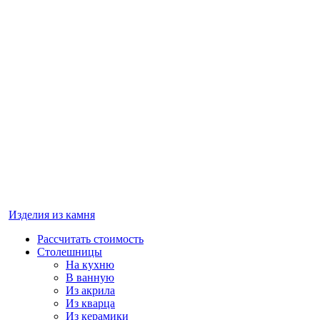
Изделия из камня
Рассчитать стоимость
Столешницы
На кухню
В ванную
Из акрила
Из кварца
Из керамики