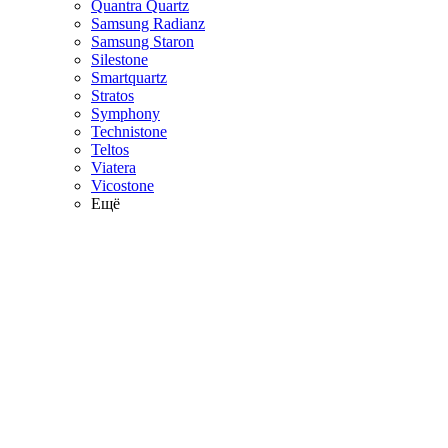
Quantra Quartz
Samsung Radianz
Samsung Staron
Silestone
Smartquartz
Stratos
Symphony
Technistone
Teltos
Viatera
Vicostone
Ещё