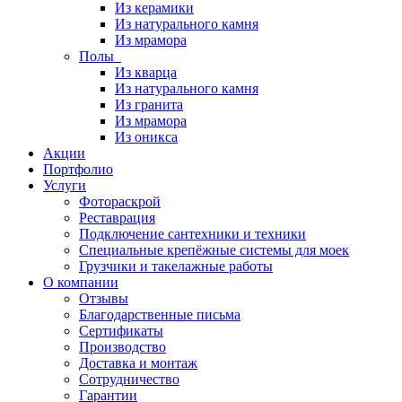
Из керамики
Из натурального камня
Из мрамора
Полы
Из кварца
Из натурального камня
Из гранита
Из мрамора
Из оникса
Акции
Портфолио
Услуги
Фотораскрой
Реставрация
Подключение сантехники и техники
Специальные крепёжные системы для моек
Грузчики и такелажные работы
О компании
Отзывы
Благодарственные письма
Сертификаты
Производство
Доставка и монтаж
Сотрудничество
Гарантии