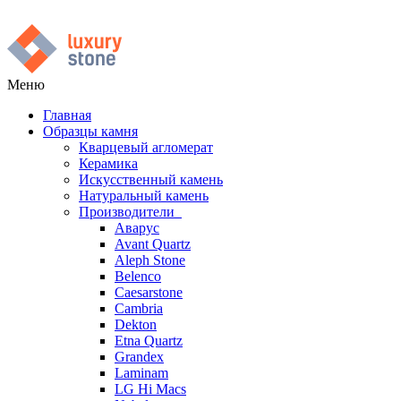
Меню
Главная
Образцы камня
Кварцевый агломерат
Керамика
Искусственный камень
Натуральный камень
Производители
Аварус
Avant Quartz
Aleph Stone
Belenco
Caesarstone
Cambria
Dekton
Etna Quartz
Grandex
Laminam
LG Hi Macs