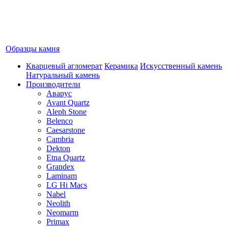
Образцы камня
Кварцевый агломерат
Керамика
Искусственный камень
Натуральный камень
Производители
Аварус
Avant Quartz
Aleph Stone
Belenco
Caesarstone
Cambria
Dekton
Etna Quartz
Grandex
Laminam
LG Hi Macs
Nabel
Neolith
Neomarm
Primax