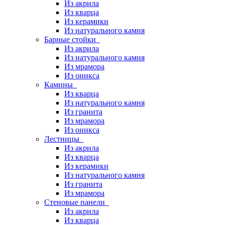
Из акрила
Из кварца
Из керамики
Из натурального камня
Барные стойки
Из акрила
Из натурального камня
Из мрамора
Из оникса
Камины
Из кварца
Из натурального камня
Из гранита
Из мрамора
Из оникса
Лестницы
Из акрила
Из кварца
Из керамики
Из натурального камня
Из гранита
Из мрамора
Стеновые панели
Из акрила
Из кварца