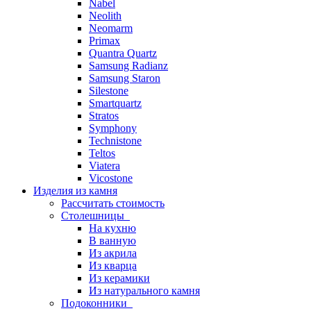
Nabel
Neolith
Neomarm
Primax
Quantra Quartz
Samsung Radianz
Samsung Staron
Silestone
Smartquartz
Stratos
Symphony
Technistone
Teltos
Viatera
Vicostone
Изделия из камня
Рассчитать стоимость
Столешницы
На кухню
В ванную
Из акрила
Из кварца
Из керамики
Из натурального камня
Подоконники