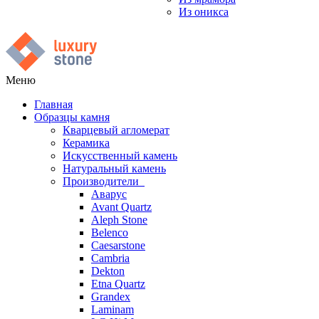
Из оникса
Меню
Главная
Образцы камня
Кварцевый агломерат
Керамика
Искусственный камень
Натуральный камень
Производители
Аварус
Avant Quartz
Aleph Stone
Belenco
Caesarstone
Cambria
Dekton
Etna Quartz
Grandex
Laminam