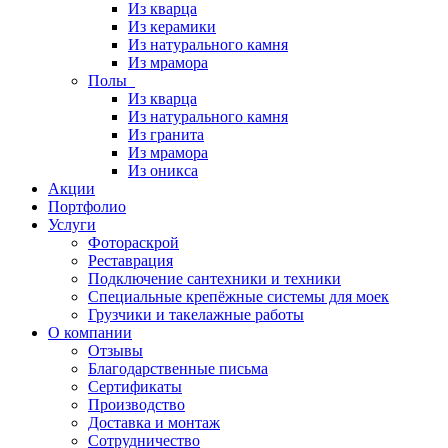
Из кварца
Из керамики
Из натурального камня
Из мрамора
Полы
Из кварца
Из натурального камня
Из гранита
Из мрамора
Из оникса
Акции
Портфолио
Услуги
Фотораскрой
Реставрация
Подключение сантехники и техники
Специальные крепёжные системы для моек
Грузчики и такелажные работы
О компании
Отзывы
Благодарственные письма
Сертификаты
Производство
Доставка и монтаж
Сотрудничество