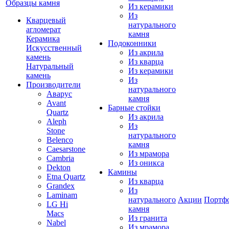
Образцы камня
Из керамики
Из
Кварцевый
натурального
агломерат
камня
Керамика
Подоконники
Искусственный
Из акрила
камень
Из кварца
Натуральный
Из керамики
камень
Из
Производители
натурального
Аварус
камня
Avant
Барные стойки
Quartz
Из акрила
Aleph
Из
Stone
натурального
Belenco
камня
Caesarstone
Из мрамора
Cambria
Из оникса
Dekton
Камины
Etna Quartz
Из кварца
Grandex
Из
Laminam
натурального
Акции
Портф
LG Hi
камня
Macs
Из гранита
Nabel
Из мрамора