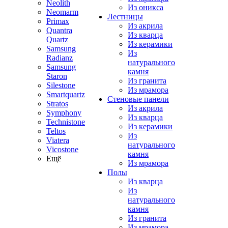
Neolith
Из оникса
Neomarm
Лестницы
Primax
Из акрила
Quantra
Из кварца
Quartz
Из керамики
Samsung
Из
Radianz
натурального
Samsung
камня
Staron
Из гранита
Silestone
Из мрамора
Smartquartz
Стеновые панели
Stratos
Из акрила
Symphony
Из кварца
Technistone
Из керамики
Teltos
Из
Viatera
натурального
Vicostone
камня
Ещё
Из мрамора
Полы
Из кварца
Из
натурального
камня
Из гранита
Из мрамора