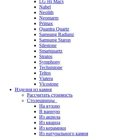
LG Hi Macs
Nabel
Neolith
Neomarm
Primax
Quantra Quartz
Samsung Radianz
Samsung Staron
Silestone
Smartquartz
Stratos
Symphony
Technistone
Teltos
Viatera
Vicostone
Изделия из камня
Рассчитать стоимость
Столешницы
На кухню
В ванную
Из акрила
Из кварца
Из керамики
Из натурального камня