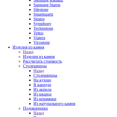
Samsung Radianz
Samsung Staron
Silestone
Smartquartz
Stratos
Symphony
Technistone
Teltos
Viatera
Vicostone
Изделия из камня
Назад
Изделия из камня
Рассчитать стоимость
Столешницы
Назад
Столешницы
На кухню
В ванную
Из акрила
Из кварца
Из керамики
Из натурального камня
Подоконники
Назад