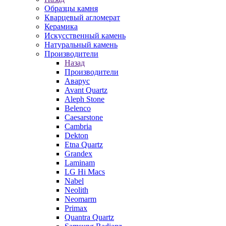
Образцы камня
Кварцевый агломерат
Керамика
Искусственный камень
Натуральный камень
Производители
Назад
Производители
Аварус
Avant Quartz
Aleph Stone
Belenco
Caesarstone
Cambria
Dekton
Etna Quartz
Grandex
Laminam
LG Hi Macs
Nabel
Neolith
Neomarm
Primax
Quantra Quartz