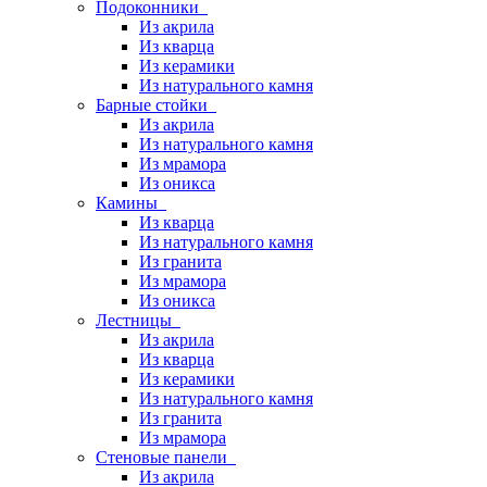
Подоконники
Из акрила
Из кварца
Из керамики
Из натурального камня
Барные стойки
Из акрила
Из натурального камня
Из мрамора
Из оникса
Камины
Из кварца
Из натурального камня
Из гранита
Из мрамора
Из оникса
Лестницы
Из акрила
Из кварца
Из керамики
Из натурального камня
Из гранита
Из мрамора
Стеновые панели
Из акрила