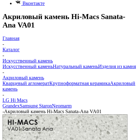
Вконтакте
Акриловый камень Hi-Macs Sanata-
Ana VA01
Главная
-
Каталог
-
Искусственный камень
Искусственный камень
Натуральный камень
Изделия из камня
-
Акриловый камень
Кварцевый агломерат
Крупноформатная керамика
Акриловый
камень
-
LG Hi Macs
Grandex
Samsung Staron
Neomarm
-
Акриловый камень Hi-Macs Sanata-Ana VA01