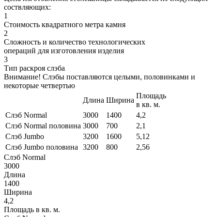
соствляющих:
1
Стоимость квадратного метра камня
2
Сложность и количество технологических
операций для изготовления изделия
3
Тип раскроя слэба
Внимание! Слэбы поставляются целыми, половинками и
некоторые четвертью
Площадь
Длина
Ширина
в кв. м.
Слэб Normal
3000
1400
4,2
Слэб Normal половина
3000
700
2,1
Слэб Jumbo
3200
1600
5,12
Слэб Jumbo половина
3200
800
2,56
Слэб Normal
3000
Длина
1400
Ширина
4,2
Площадь в кв. м.