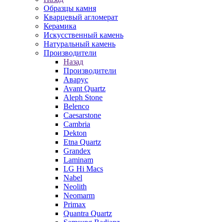
Образцы камня
Кварцевый агломерат
Керамика
Искусственный камень
Натуральный камень
Производители
Назад
Производители
Аварус
Avant Quartz
Aleph Stone
Belenco
Caesarstone
Cambria
Dekton
Etna Quartz
Grandex
Laminam
LG Hi Macs
Nabel
Neolith
Neomarm
Primax
Quantra Quartz