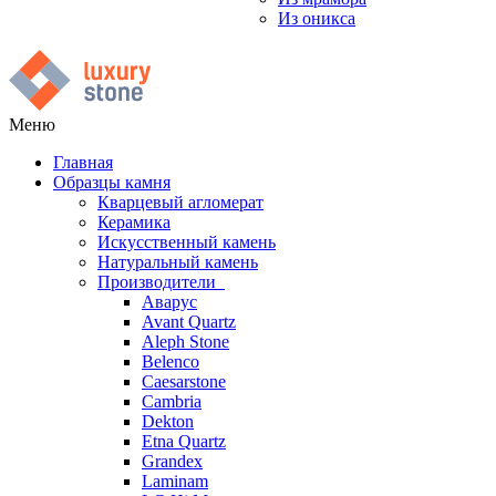
Из оникса
Меню
Главная
Образцы камня
Кварцевый агломерат
Керамика
Искусственный камень
Натуральный камень
Производители
Аварус
Avant Quartz
Aleph Stone
Belenco
Caesarstone
Cambria
Dekton
Etna Quartz
Grandex
Laminam