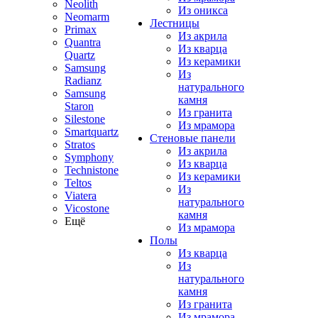
Neolith
Из оникса
Neomarm
Лестницы
Primax
Из акрила
Quantra
Из кварца
Quartz
Из керамики
Samsung
Из
Radianz
натурального
Samsung
камня
Staron
Из гранита
Silestone
Из мрамора
Smartquartz
Стеновые панели
Stratos
Из акрила
Symphony
Из кварца
Technistone
Из керамики
Teltos
Из
Viatera
натурального
Vicostone
камня
Ещё
Из мрамора
Полы
Из кварца
Из
натурального
камня
Из гранита
Из мрамора