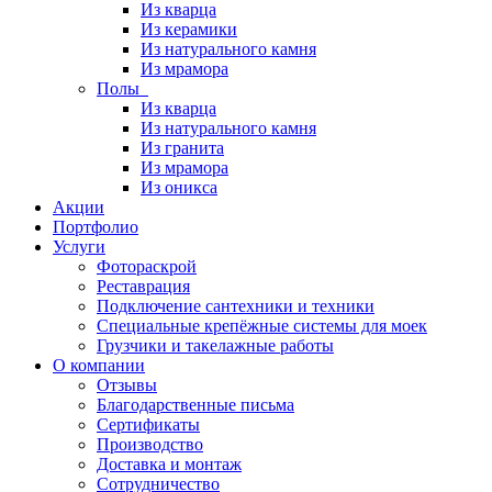
Из кварца
Из керамики
Из натурального камня
Из мрамора
Полы
Из кварца
Из натурального камня
Из гранита
Из мрамора
Из оникса
Акции
Портфолио
Услуги
Фотораскрой
Реставрация
Подключение сантехники и техники
Специальные крепёжные системы для моек
Грузчики и такелажные работы
О компании
Отзывы
Благодарственные письма
Сертификаты
Производство
Доставка и монтаж
Сотрудничество