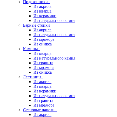
Подоконники
Из акрила
Из кварца
Из керамики
Из натурального камня
Барные стойки
Из акрила
Из натурального камня
Из мрамора
Из оникса
Камины
Из кварца
Из натурального камня
Из гранита
Из мрамора
Из оникса
Лестницы
Из акрила
Из кварца
Из керамики
Из натурального камня
Из гранита
Из мрамора
Стеновые панели
Из акрила