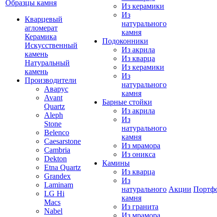
Образцы камня
Из керамики
Из
Кварцевый
натурального
агломерат
камня
Керамика
Подоконники
Искусственный
Из акрила
камень
Из кварца
Натуральный
Из керамики
камень
Из
Производители
натурального
Аварус
камня
Avant
Барные стойки
Quartz
Из акрила
Aleph
Из
Stone
натурального
Belenco
камня
Caesarstone
Из мрамора
Cambria
Из оникса
Dekton
Камины
Etna Quartz
Из кварца
Grandex
Из
Laminam
натурального
Акции
Портф
LG Hi
камня
Macs
Из гранита
Nabel
Из мрамора