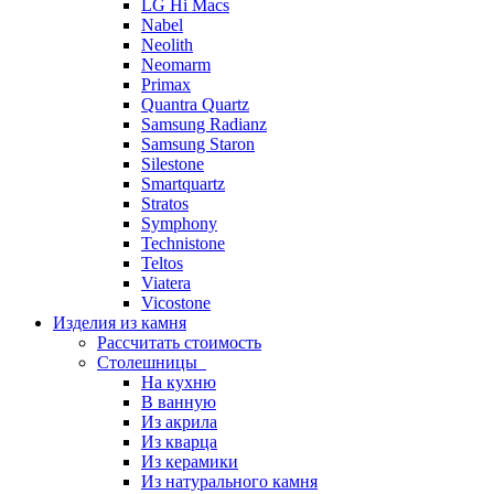
LG Hi Macs
Nabel
Neolith
Neomarm
Primax
Quantra Quartz
Samsung Radianz
Samsung Staron
Silestone
Smartquartz
Stratos
Symphony
Technistone
Teltos
Viatera
Vicostone
Изделия из камня
Рассчитать стоимость
Столешницы
На кухню
В ванную
Из акрила
Из кварца
Из керамики
Из натурального камня