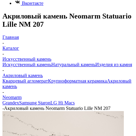
Вконтакте
Акриловый камень Neomarm Statuario
Lille NM 207
Главная
-
Каталог
-
Искусственный камень
Искусственный камень
Натуральный камень
Изделия из камня
-
Акриловый камень
Кварцевый агломерат
Крупноформатная керамика
Акриловый
камень
-
Neomarm
Grandex
Samsung Staron
LG Hi Macs
-
Акриловый камень Neomarm Statuario Lille NM 207