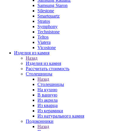
Samsung Radianz
Samsung Staron
Silestone
Smartquartz
Stratos
Symphony
Technistone
Teltos
Viatera
Vicostone
Изделия из камня
Назад
Изделия из камня
Рассчитать стоимость
Столешницы
Назад
Столешницы
На кухню
В ванную
Из акрила
Из кварца
Из керамики
Из натурального камня
Подоконники
Назад