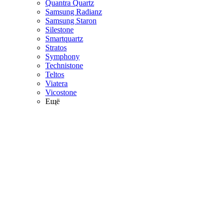
Quantra Quartz
Samsung Radianz
Samsung Staron
Silestone
Smartquartz
Stratos
Symphony
Technistone
Teltos
Viatera
Vicostone
Ещё