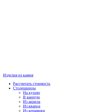
Изделия из камня
Рассчитать стоимость
Столешницы
На кухню
В ванную
Из акрила
Из кварца
Из керамики