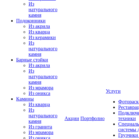
Из
натурального
камня
Подоконники
Из акрила
Из кварца
Из керамики
Из
натурального
камня
Барные стойки
Из акрила
Из
натурального
камня
Из мрамора
Услуги
Из оникса
Камины
Фотораск
Из кварца
Реставра
Из
Подключе
натурального
Акции
Портфолио
техники
камня
Специаль
Из гранита
системы 
Из мрамора
Грузчики
Из оникса