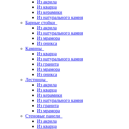
Из акрила
Из кварца
Из керамики
Из натурального камня
Барные стойки
Из акрила
Из натурального камня
Из мрамора
Из оникса
Камины
Из кварца
Из натурального камня
Из гранита
Из мрамора
Из оникса
Лестницы
Из акрила
Из кварца
Из керамики
Из натурального камня
Из гранита
Из мрамора
Стеновые панели
Из акрила
Из кварца