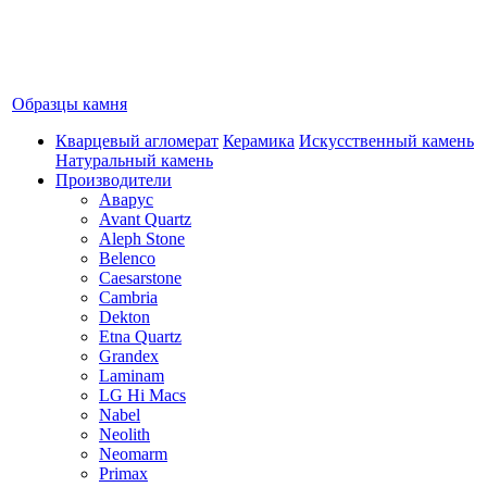
Образцы камня
Кварцевый агломерат
Керамика
Искусственный камень
Натуральный камень
Производители
Аварус
Avant Quartz
Aleph Stone
Belenco
Caesarstone
Cambria
Dekton
Etna Quartz
Grandex
Laminam
LG Hi Macs
Nabel
Neolith
Neomarm
Primax