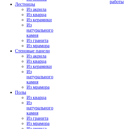
работы
Лестницы
Из акрила
Из кварца
Из керамики
Из
натурального
камня
Из гранита
Из мрамора
Стеновые панели
Из акрила
Из кварца
Из керамики
Из
натурального
камня
Из мрамора
Полы
Из кварца
Из
натурального
камня
Из гранита
Из мрамора
Из оникса