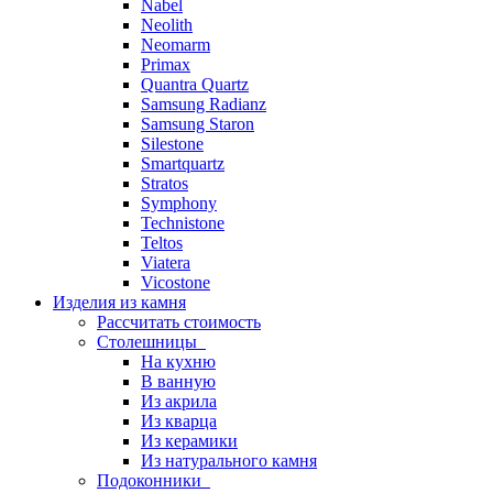
Nabel
Neolith
Neomarm
Primax
Quantra Quartz
Samsung Radianz
Samsung Staron
Silestone
Smartquartz
Stratos
Symphony
Technistone
Teltos
Viatera
Vicostone
Изделия из камня
Рассчитать стоимость
Столешницы
На кухню
В ванную
Из акрила
Из кварца
Из керамики
Из натурального камня
Подоконники