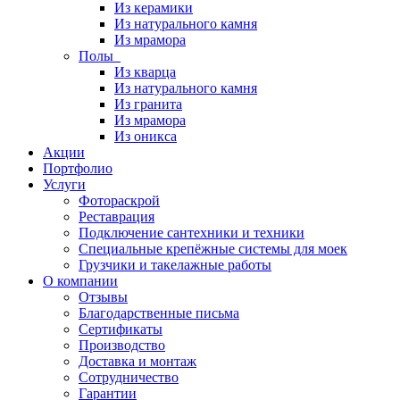
Из керамики
Из натурального камня
Из мрамора
Полы
Из кварца
Из натурального камня
Из гранита
Из мрамора
Из оникса
Акции
Портфолио
Услуги
Фотораскрой
Реставрация
Подключение сантехники и техники
Специальные крепёжные системы для моек
Грузчики и такелажные работы
О компании
Отзывы
Благодарственные письма
Сертификаты
Производство
Доставка и монтаж
Сотрудничество
Гарантии