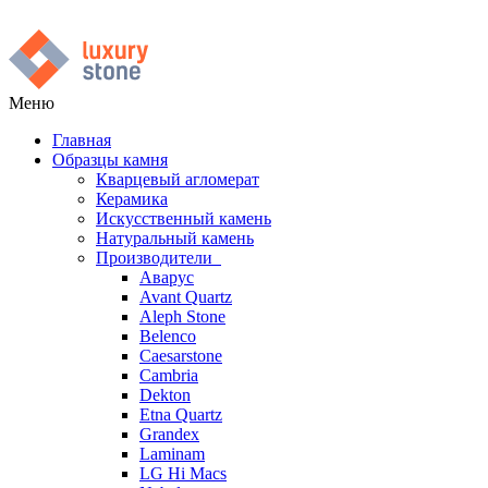
Меню
Главная
Образцы камня
Кварцевый агломерат
Керамика
Искусственный камень
Натуральный камень
Производители
Аварус
Avant Quartz
Aleph Stone
Belenco
Caesarstone
Cambria
Dekton
Etna Quartz
Grandex
Laminam
LG Hi Macs