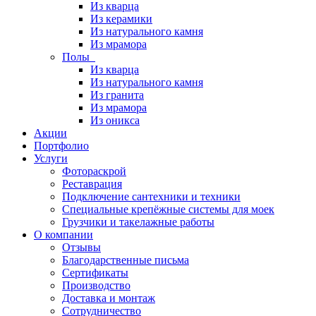
Из кварца
Из керамики
Из натурального камня
Из мрамора
Полы
Из кварца
Из натурального камня
Из гранита
Из мрамора
Из оникса
Акции
Портфолио
Услуги
Фотораскрой
Реставрация
Подключение сантехники и техники
Специальные крепёжные системы для моек
Грузчики и такелажные работы
О компании
Отзывы
Благодарственные письма
Сертификаты
Производство
Доставка и монтаж
Сотрудничество