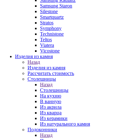
Samsung Radianz
Samsung Staron
Silestone
Smartquartz
Stratos
Symphony
Technistone
Teltos
Viatera
Vicostone
Изделия из камня
Назад
Изделия из камня
Рассчитать стоимость
Столешницы
Назад
Столешницы
На кухню
В ванную
Из акрила
Из кварца
Из керамики
Из натурального камня
Подоконники
Назад