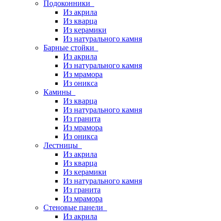
Подоконники
Из акрила
Из кварца
Из керамики
Из натурального камня
Барные стойки
Из акрила
Из натурального камня
Из мрамора
Из оникса
Камины
Из кварца
Из натурального камня
Из гранита
Из мрамора
Из оникса
Лестницы
Из акрила
Из кварца
Из керамики
Из натурального камня
Из гранита
Из мрамора
Стеновые панели
Из акрила