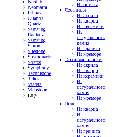
Neolith
Из оникса
Neomarm
Лестницы
Primax
Из акрила
Quantra
Из кварца
Quartz
Из керамики
Samsung
Из
Radianz
натурального
Samsung
камня
Staron
Из гранита
Silestone
Из мрамора
Smartquartz
Стеновые панели
Stratos
Из акрила
Symphony
Из кварца
Technistone
Из керамики
Teltos
Из
Viatera
натурального
Vicostone
камня
Ещё
Из мрамора
Полы
Из кварца
Из
натурального
камня
Из гранита
Из мрамора