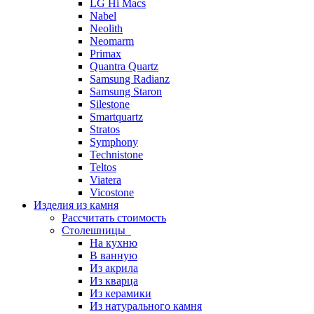
LG Hi Macs
Nabel
Neolith
Neomarm
Primax
Quantra Quartz
Samsung Radianz
Samsung Staron
Silestone
Smartquartz
Stratos
Symphony
Technistone
Teltos
Viatera
Vicostone
Изделия из камня
Рассчитать стоимость
Столешницы
На кухню
В ванную
Из акрила
Из кварца
Из керамики
Из натурального камня