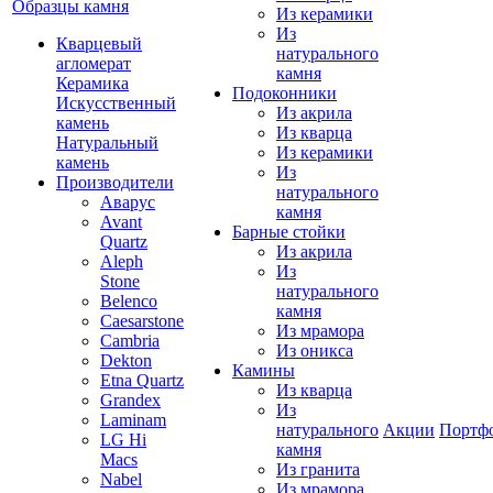
Образцы камня
Из керамики
Из
Кварцевый
натурального
агломерат
камня
Керамика
Подоконники
Искусственный
Из акрила
камень
Из кварца
Натуральный
Из керамики
камень
Из
Производители
натурального
Аварус
камня
Avant
Барные стойки
Quartz
Из акрила
Aleph
Из
Stone
натурального
Belenco
камня
Caesarstone
Из мрамора
Cambria
Из оникса
Dekton
Камины
Etna Quartz
Из кварца
Grandex
Из
Laminam
натурального
Акции
Портф
LG Hi
камня
Macs
Из гранита
Nabel
Из мрамора