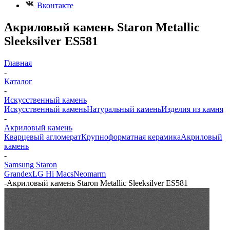
Вконтакте
Акриловый камень Staron Metallic
Sleeksilver ES581
Главная
-
Каталог
-
Искусственный камень
Искусственный камень
Натуральный камень
Изделия из камня
-
Акриловый камень
Кварцевый агломерат
Крупноформатная керамика
Акриловый
камень
-
Samsung Staron
Grandex
LG Hi Macs
Neomarm
-
Акриловый камень Staron Metallic Sleeksilver ES581