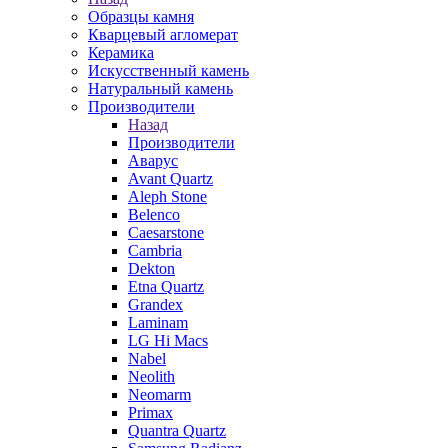
Образцы камня
Кварцевый агломерат
Керамика
Искусственный камень
Натуральный камень
Производители
Назад
Производители
Аварус
Avant Quartz
Aleph Stone
Belenco
Caesarstone
Cambria
Dekton
Etna Quartz
Grandex
Laminam
LG Hi Macs
Nabel
Neolith
Neomarm
Primax
Quantra Quartz