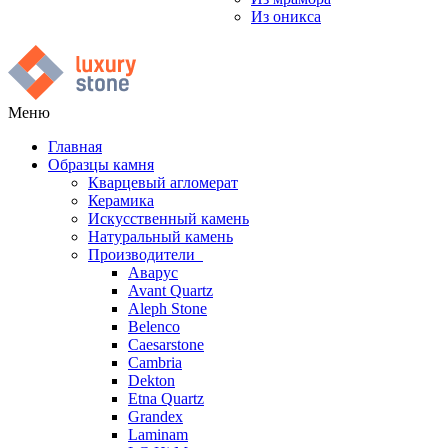
Из оникса
Меню
Главная
Образцы камня
Кварцевый агломерат
Керамика
Искусственный камень
Натуральный камень
Производители
Аварус
Avant Quartz
Aleph Stone
Belenco
Caesarstone
Cambria
Dekton
Etna Quartz
Grandex
Laminam