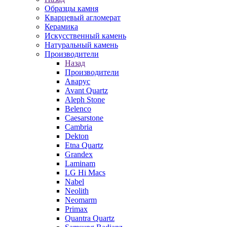
Образцы камня
Кварцевый агломерат
Керамика
Искусственный камень
Натуральный камень
Производители
Назад
Производители
Аварус
Avant Quartz
Aleph Stone
Belenco
Caesarstone
Cambria
Dekton
Etna Quartz
Grandex
Laminam
LG Hi Macs
Nabel
Neolith
Neomarm
Primax
Quantra Quartz