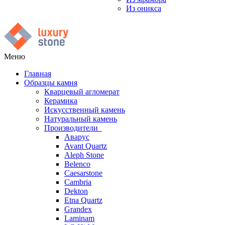
Из оникса
Меню
Главная
Образцы камня
Кварцевый агломерат
Керамика
Искусственный камень
Натуральный камень
Производители
Аварус
Avant Quartz
Aleph Stone
Belenco
Caesarstone
Cambria
Dekton
Etna Quartz
Grandex
Laminam