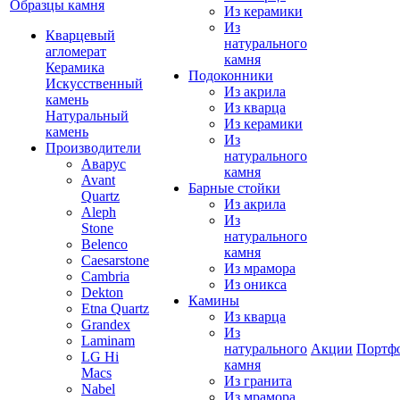
Образцы камня
Из керамики
Из
Кварцевый
натурального
агломерат
камня
Керамика
Подоконники
Искусственный
Из акрила
камень
Из кварца
Натуральный
Из керамики
камень
Из
Производители
натурального
Аварус
камня
Avant
Барные стойки
Quartz
Из акрила
Aleph
Из
Stone
натурального
Belenco
камня
Caesarstone
Из мрамора
Cambria
Из оникса
Dekton
Камины
Etna Quartz
Из кварца
Grandex
Из
Laminam
натурального
Акции
Портф
LG Hi
камня
Macs
Из гранита
Nabel
Из мрамора