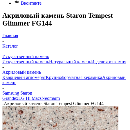
Вконтакте
Акриловый камень Staron Tempest
Glimmer FG144
Главная
-
Каталог
-
Искусственный камень
Искусственный камень
Натуральный камень
Изделия из камня
-
Акриловый камень
Кварцевый агломерат
Крупноформатная керамика
Акриловый
камень
-
Samsung Staron
Grandex
LG Hi Macs
Neomarm
-
Акриловый камень Staron Tempest Glimmer FG144