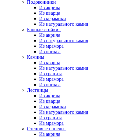
Подоконники
Из акрила
Из кварца
Из керамики
Из натурального камня
Барные стойки
Из акрила
Из натурального камня
Из мрамора
Из оникса
Камины
Из кварца
Из натурального камня
Из гранита
Из мрамора
Из оникса
Лестницы
Из акрила
Из кварца
Из керамики
Из натурального камня
Из гранита
Из мрамора
Стеновые панели
Из акрила