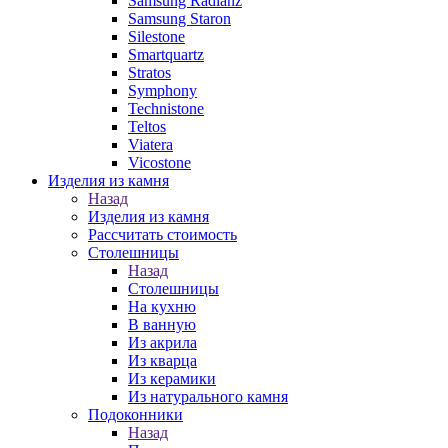
Samsung Radianz
Samsung Staron
Silestone
Smartquartz
Stratos
Symphony
Technistone
Teltos
Viatera
Vicostone
Изделия из камня
Назад
Изделия из камня
Рассчитать стоимость
Столешницы
Назад
Столешницы
На кухню
В ванную
Из акрила
Из кварца
Из керамики
Из натурального камня
Подоконники
Назад