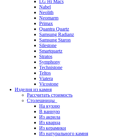
LG Hi Macs
Nabel
Neolith
Neomarm
Primax
Quantra Quartz
Samsung Radianz
Samsung Staron
Silestone
Smartquartz
Stratos
Symphony
Technistone
Teltos
Viatera
Vicostone
Изделия из камня
Рассчитать стоимость
Столешницы
На кухню
В ванную
Из акрила
Из кварца
Из керамики
Из натурального камня