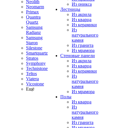
Neolith
Из оникса
Neomarm
Лестницы
Primax
Из акрила
Quantra
Из кварца
Quartz
Из керамики
Samsung
Из
Radianz
натурального
Samsung
камня
Staron
Из гранита
Silestone
Из мрамора
Smartquartz
Стеновые панели
Stratos
Из акрила
Symphony
Из кварца
Technistone
Из керамики
Teltos
Из
Viatera
натурального
Vicostone
камня
Ещё
Из мрамора
Полы
Из кварца
Из
натурального
камня
Из гранита
Из мрамора