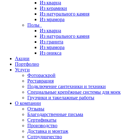
Из кварца
Из керамики
Из натурального камня
Из мрамора
Полы
Из кварца
Из натурального камня
Из гранита
Из мрамора
Из оникса
Акции
Портфолио
Услуги
Фотораскрой
Реставрация
Подключение сантехники и техники
Специальные крепёжные системы для моек
Грузчики и такелажные работы
О компании
Отзывы
Благодарственные письма
Сертификаты
Производство
Доставка и монтаж
Сотрудничество