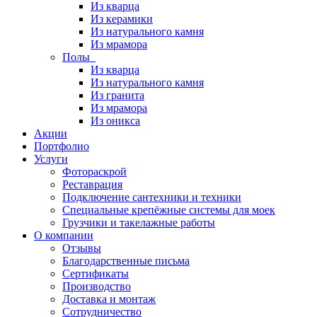
Из кварца
Из керамики
Из натурального камня
Из мрамора
Полы
Из кварца
Из натурального камня
Из гранита
Из мрамора
Из оникса
Акции
Портфолио
Услуги
Фотораскрой
Реставрация
Подключение сантехники и техники
Специальные крепёжные системы для моек
Грузчики и такелажные работы
О компании
Отзывы
Благодарственные письма
Сертификаты
Производство
Доставка и монтаж
Сотрудничество