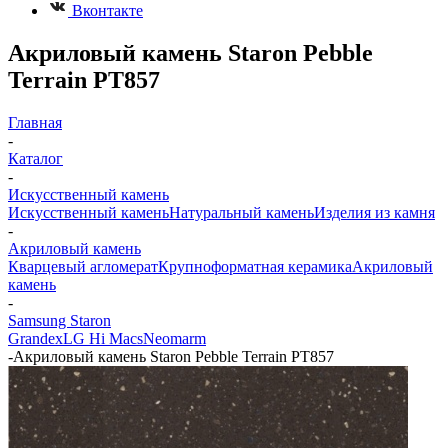
Вконтакте
Акриловый камень Staron Pebble
Terrain PT857
Главная
-
Каталог
-
Искусственный камень
Искусственный камень
Натуральный камень
Изделия из камня
-
Акриловый камень
Кварцевый агломерат
Крупноформатная керамика
Акриловый
камень
-
Samsung Staron
Grandex
LG Hi Macs
Neomarm
-
Акриловый камень Staron Pebble Terrain PT857