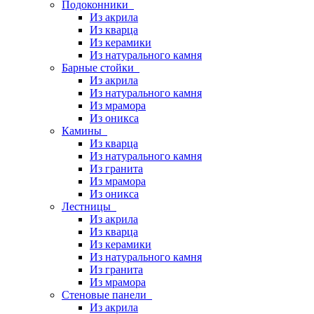
Подоконники
Из акрила
Из кварца
Из керамики
Из натурального камня
Барные стойки
Из акрила
Из натурального камня
Из мрамора
Из оникса
Камины
Из кварца
Из натурального камня
Из гранита
Из мрамора
Из оникса
Лестницы
Из акрила
Из кварца
Из керамики
Из натурального камня
Из гранита
Из мрамора
Стеновые панели
Из акрила