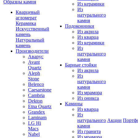
Образцы камня
Из керамики
Из
Кварцевый
натурального
агломерат
камня
Керамика
Подоконники
Искусственный
Из акрила
камень
Из кварца
Натуральный
Из керамики
камень
Из
Производители
натурального
Аварус
камня
Avant
Барные стойки
Quartz
Из акрила
Aleph
Из
Stone
натурального
Belenco
камня
Caesarstone
Из мрамора
Cambria
Из оникса
Dekton
Камины
Etna Quartz
Из кварца
Grandex
Из
Laminam
натурального
Акции
Портф
LG Hi
камня
Macs
Из гранита
Nabel
Из мрамора