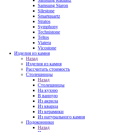
Samsung Radianz
Samsung Staron
Silestone
Smartquartz
Stratos
Symphony
Technistone
Teltos
Viatera
Vicostone
Изделия из камня
Назад
Изделия из камня
Рассчитать стоимость
Столешницы
Назад
Столешницы
На кухню
В ванную
Из акрила
Из кварца
Из керамики
Из натурального камня
Подоконники
Назад