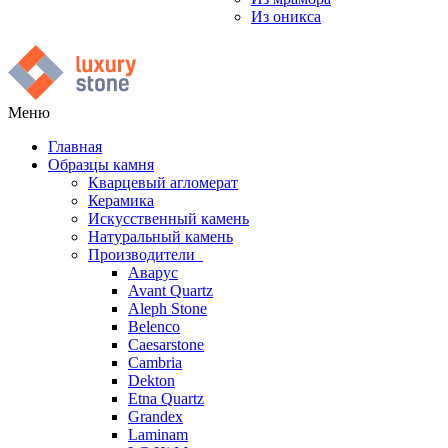
Из оникса
Меню
Главная
Образцы камня
Кварцевый агломерат
Керамика
Искусственный камень
Натуральный камень
Производители
Аварус
Avant Quartz
Aleph Stone
Belenco
Caesarstone
Cambria
Dekton
Etna Quartz
Grandex
Laminam