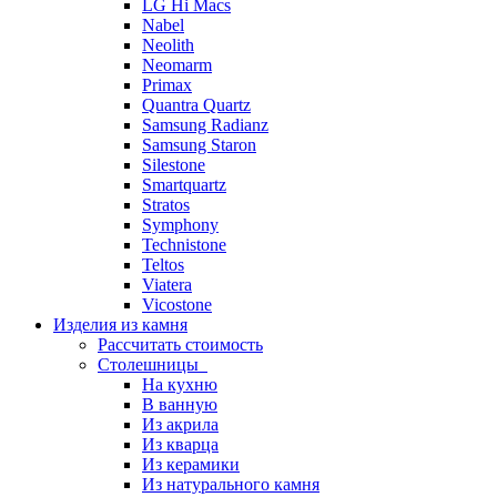
LG Hi Macs
Nabel
Neolith
Neomarm
Primax
Quantra Quartz
Samsung Radianz
Samsung Staron
Silestone
Smartquartz
Stratos
Symphony
Technistone
Teltos
Viatera
Vicostone
Изделия из камня
Рассчитать стоимость
Столешницы
На кухню
В ванную
Из акрила
Из кварца
Из керамики
Из натурального камня