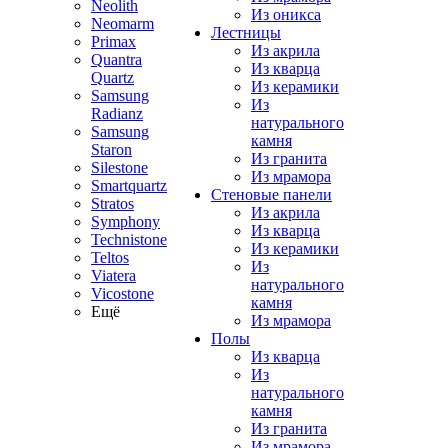
Neolith
Из оникса
Neomarm
Лестницы
Primax
Из акрила
Quantra
Из кварца
Quartz
Из керамики
Samsung
Из
Radianz
натурального
Samsung
камня
Staron
Из гранита
Silestone
Из мрамора
Smartquartz
Стеновые панели
Stratos
Из акрила
Symphony
Из кварца
Technistone
Из керамики
Teltos
Из
Viatera
натурального
Vicostone
камня
Ещё
Из мрамора
Полы
Из кварца
Из
натурального
камня
Из гранита
Из мрамора