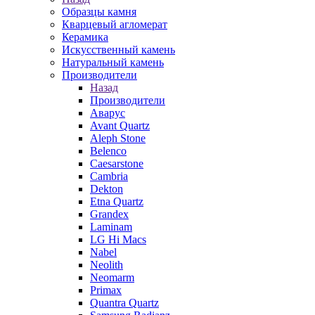
Образцы камня
Кварцевый агломерат
Керамика
Искусственный камень
Натуральный камень
Производители
Назад
Производители
Аварус
Avant Quartz
Aleph Stone
Belenco
Caesarstone
Cambria
Dekton
Etna Quartz
Grandex
Laminam
LG Hi Macs
Nabel
Neolith
Neomarm
Primax
Quantra Quartz