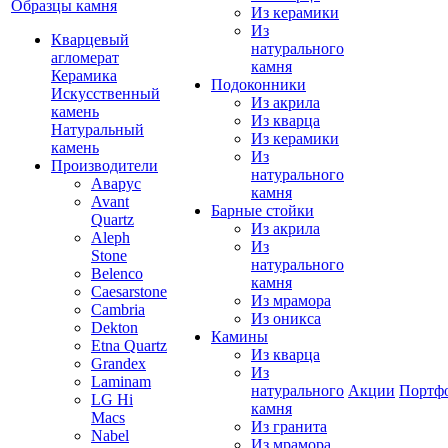
Образцы камня
Из керамики
Из
Кварцевый
натурального
агломерат
камня
Керамика
Подоконники
Искусственный
Из акрила
камень
Из кварца
Натуральный
Из керамики
камень
Из
Производители
натурального
Аварус
камня
Avant
Барные стойки
Quartz
Из акрила
Aleph
Из
Stone
натурального
Belenco
камня
Caesarstone
Из мрамора
Cambria
Из оникса
Dekton
Камины
Etna Quartz
Из кварца
Grandex
Из
Laminam
натурального
Акции
Портф
LG Hi
камня
Macs
Из гранита
Nabel
Из мрамора