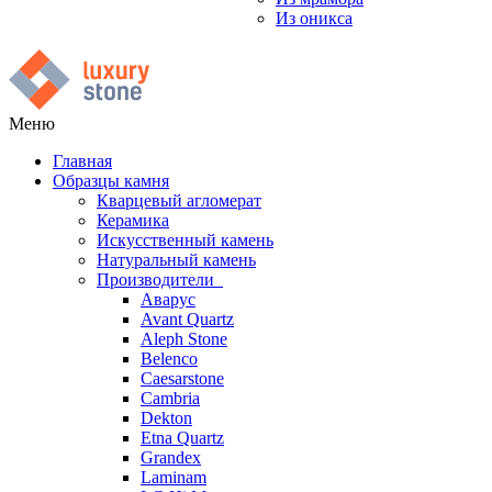
Из оникса
Меню
Главная
Образцы камня
Кварцевый агломерат
Керамика
Искусственный камень
Натуральный камень
Производители
Аварус
Avant Quartz
Aleph Stone
Belenco
Caesarstone
Cambria
Dekton
Etna Quartz
Grandex
Laminam