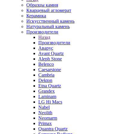
Образцы камня
Кварцевый агломерат
Керамика
Искусственный камень
Натуральный камень
Производители
Назад
Производители
Аварус
Avant Quartz
Aleph Stone
Belenco
Caesarstone
Cambria
Dekton
Etna Quartz
Grandex
Laminam
LG Hi Macs
Nabel
Neolith
Neomarm
Primax
Quantra Quartz