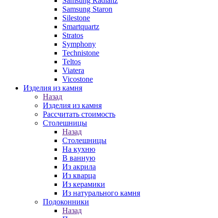
Samsung Radianz
Samsung Staron
Silestone
Smartquartz
Stratos
Symphony
Technistone
Teltos
Viatera
Vicostone
Изделия из камня
Назад
Изделия из камня
Рассчитать стоимость
Столешницы
Назад
Столешницы
На кухню
В ванную
Из акрила
Из кварца
Из керамики
Из натурального камня
Подоконники
Назад