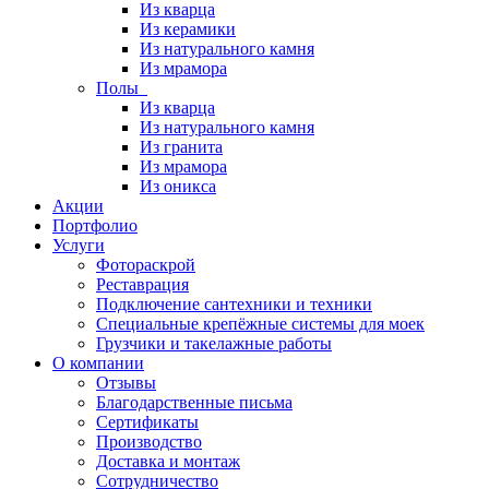
Из кварца
Из керамики
Из натурального камня
Из мрамора
Полы
Из кварца
Из натурального камня
Из гранита
Из мрамора
Из оникса
Акции
Портфолио
Услуги
Фотораскрой
Реставрация
Подключение сантехники и техники
Специальные крепёжные системы для моек
Грузчики и такелажные работы
О компании
Отзывы
Благодарственные письма
Сертификаты
Производство
Доставка и монтаж
Сотрудничество