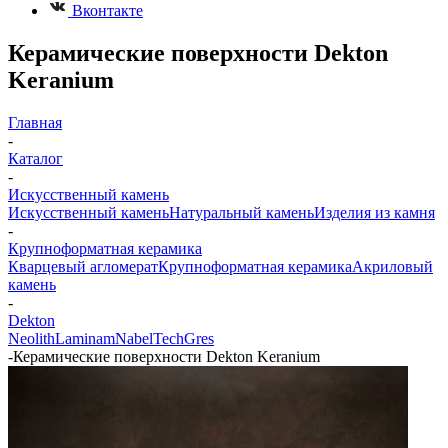
Вконтакте
Керамические поверхности Dekton
Keranium
Главная
-
Каталог
-
Искусственный камень
Искусственный камень
Натуральный камень
Изделия из камня
-
Крупноформатная керамика
Кварцевый агломерат
Крупноформатная керамика
Акриловый
камень
-
Dekton
Neolith
Laminam
Nabel
TechGres
-
Керамические поверхности Dekton Keranium