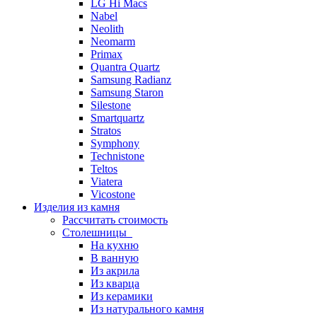
LG Hi Macs
Nabel
Neolith
Neomarm
Primax
Quantra Quartz
Samsung Radianz
Samsung Staron
Silestone
Smartquartz
Stratos
Symphony
Technistone
Teltos
Viatera
Vicostone
Изделия из камня
Рассчитать стоимость
Столешницы
На кухню
В ванную
Из акрила
Из кварца
Из керамики
Из натурального камня