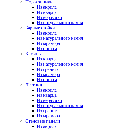
Подоконники
Из акрила
Из кварца
Из керамики
Из натурального камня
Барные стойки
Из акрила
Из натурального камня
Из мрамора
Из оникса
Камины
Из кварца
Из натурального камня
Из гранита
Из мрамора
Из оникса
Лестницы
Из акрила
Из кварца
Из керамики
Из натурального камня
Из гранита
Из мрамора
Стеновые панели
Из акрила