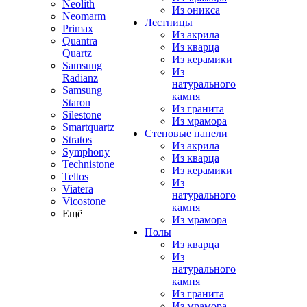
Neolith
Из оникса
Neomarm
Лестницы
Primax
Из акрила
Quantra
Из кварца
Quartz
Из керамики
Samsung
Из
Radianz
натурального
Samsung
камня
Staron
Из гранита
Silestone
Из мрамора
Smartquartz
Стеновые панели
Stratos
Из акрила
Symphony
Из кварца
Technistone
Из керамики
Teltos
Из
Viatera
натурального
Vicostone
камня
Ещё
Из мрамора
Полы
Из кварца
Из
натурального
камня
Из гранита
Из мрамора