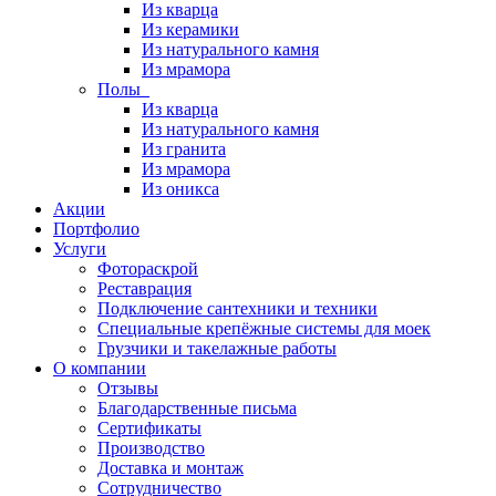
Из кварца
Из керамики
Из натурального камня
Из мрамора
Полы
Из кварца
Из натурального камня
Из гранита
Из мрамора
Из оникса
Акции
Портфолио
Услуги
Фотораскрой
Реставрация
Подключение сантехники и техники
Специальные крепёжные системы для моек
Грузчики и такелажные работы
О компании
Отзывы
Благодарственные письма
Сертификаты
Производство
Доставка и монтаж
Сотрудничество