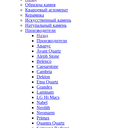
Образцы камня
Кварцевый агломерат
Керамика
Искусственный камень
Натуральный камень
Производители
Назад
Производители
Аварус
Avant Quartz
Aleph Stone
Belenco
Caesarstone
Cambria
Dekton
Etna Quartz
Grandex
Laminam
LG Hi Macs
Nabel
Neolith
Neomarm
Primax
Quantra Quartz