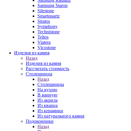
Samsung Radianz
Samsung Staron
Silestone
Smartquartz
Stratos
Symphony
Technistone
Teltos
Viatera
Vicostone
Изделия из камня
Назад
Изделия из камня
Рассчитать стоимость
Столешницы
Назад
Столешницы
На кухню
В ванную
Из акрила
Из кварца
Из керамики
Из натурального камня
Подоконники
Назад