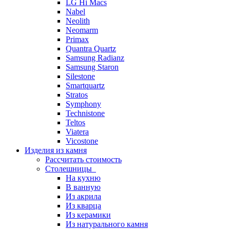
LG Hi Macs
Nabel
Neolith
Neomarm
Primax
Quantra Quartz
Samsung Radianz
Samsung Staron
Silestone
Smartquartz
Stratos
Symphony
Technistone
Teltos
Viatera
Vicostone
Изделия из камня
Рассчитать стоимость
Столешницы
На кухню
В ванную
Из акрила
Из кварца
Из керамики
Из натурального камня