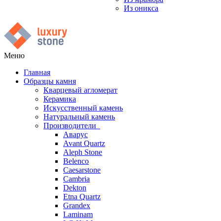
Из оникса
Меню
Главная
Образцы камня
Кварцевый агломерат
Керамика
Искусственный камень
Натуральный камень
Производители
Аварус
Avant Quartz
Aleph Stone
Belenco
Caesarstone
Cambria
Dekton
Etna Quartz
Grandex
Laminam