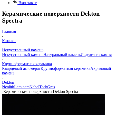
Вконтакте
Керамические поверхности Dekton
Spectra
Главная
-
Каталог
-
Искусственный камень
Искусственный камень
Натуральный камень
Изделия из камня
-
Крупноформатная керамика
Кварцевый агломерат
Крупноформатная керамика
Акриловый
камень
-
Dekton
Neolith
Laminam
Nabel
TechGres
-
Керамические поверхности Dekton Spectra