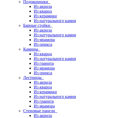
Подоконники
Из акрила
Из кварца
Из керамики
Из натурального камня
Барные стойки
Из акрила
Из натурального камня
Из мрамора
Из оникса
Камины
Из кварца
Из натурального камня
Из гранита
Из мрамора
Из оникса
Лестницы
Из акрила
Из кварца
Из керамики
Из натурального камня
Из гранита
Из мрамора
Стеновые панели
Из акрила