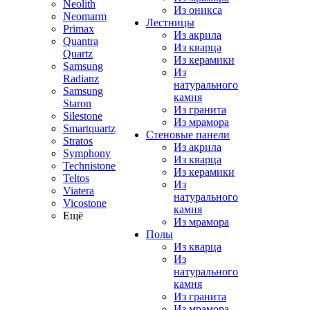
Neolith
Из оникса
Neomarm
Лестницы
Primax
Из акрила
Quantra
Из кварца
Quartz
Из керамики
Samsung
Из
Radianz
натурального
Samsung
камня
Staron
Из гранита
Silestone
Из мрамора
Smartquartz
Стеновые панели
Stratos
Из акрила
Symphony
Из кварца
Technistone
Из керамики
Teltos
Из
Viatera
натурального
Vicostone
камня
Ещё
Из мрамора
Полы
Из кварца
Из
натурального
камня
Из гранита
Из мрамора