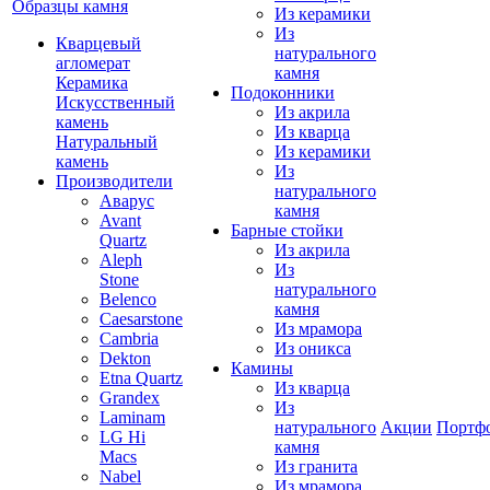
Образцы камня
Из керамики
Из
Кварцевый
натурального
агломерат
камня
Керамика
Подоконники
Искусственный
Из акрила
камень
Из кварца
Натуральный
Из керамики
камень
Из
Производители
натурального
Аварус
камня
Avant
Барные стойки
Quartz
Из акрила
Aleph
Из
Stone
натурального
Belenco
камня
Caesarstone
Из мрамора
Cambria
Из оникса
Dekton
Камины
Etna Quartz
Из кварца
Grandex
Из
Laminam
натурального
Акции
Портф
LG Hi
камня
Macs
Из гранита
Nabel
Из мрамора