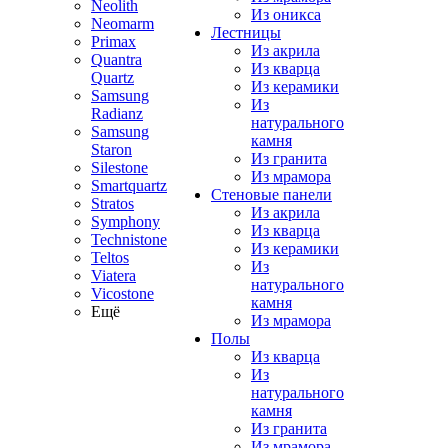
Neolith
Из оникса
Neomarm
Лестницы
Primax
Из акрила
Quantra
Из кварца
Quartz
Из керамики
Samsung
Из
Radianz
натурального
Samsung
камня
Staron
Из гранита
Silestone
Из мрамора
Smartquartz
Стеновые панели
Stratos
Из акрила
Symphony
Из кварца
Technistone
Из керамики
Teltos
Из
Viatera
натурального
Vicostone
камня
Ещё
Из мрамора
Полы
Из кварца
Из
натурального
камня
Из гранита
Из мрамора