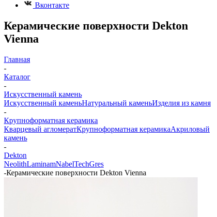
Вконтакте
Керамические поверхности Dekton
Vienna
Главная
-
Каталог
-
Искусственный камень
Искусственный камень
Натуральный камень
Изделия из камня
-
Крупноформатная керамика
Кварцевый агломерат
Крупноформатная керамика
Акриловый
камень
-
Dekton
Neolith
Laminam
Nabel
TechGres
-
Керамические поверхности Dekton Vienna