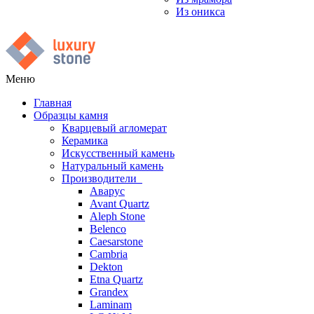
Из оникса
Меню
Главная
Образцы камня
Кварцевый агломерат
Керамика
Искусственный камень
Натуральный камень
Производители
Аварус
Avant Quartz
Aleph Stone
Belenco
Caesarstone
Cambria
Dekton
Etna Quartz
Grandex
Laminam