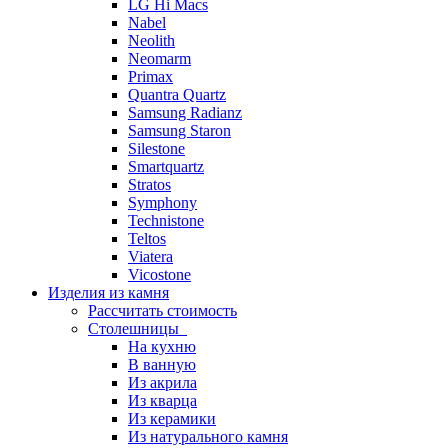
LG Hi Macs
Nabel
Neolith
Neomarm
Primax
Quantra Quartz
Samsung Radianz
Samsung Staron
Silestone
Smartquartz
Stratos
Symphony
Technistone
Teltos
Viatera
Vicostone
Изделия из камня
Рассчитать стоимость
Столешницы
На кухню
В ванную
Из акрила
Из кварца
Из керамики
Из натурального камня