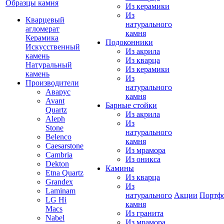
Образцы камня
Из керамики
Из
Кварцевый
натурального
агломерат
камня
Керамика
Подоконники
Искусственный
Из акрила
камень
Из кварца
Натуральный
Из керамики
камень
Из
Производители
натурального
Аварус
камня
Avant
Барные стойки
Quartz
Из акрила
Aleph
Из
Stone
натурального
Belenco
камня
Caesarstone
Из мрамора
Cambria
Из оникса
Dekton
Камины
Etna Quartz
Из кварца
Grandex
Из
Laminam
натурального
Акции
Портф
LG Hi
камня
Macs
Из гранита
Nabel
Из мрамора