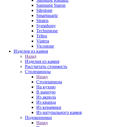
Samsung Radianz
Samsung Staron
Silestone
Smartquartz
Stratos
Symphony
Technistone
Teltos
Viatera
Vicostone
Изделия из камня
Назад
Изделия из камня
Рассчитать стоимость
Столешницы
Назад
Столешницы
На кухню
В ванную
Из акрила
Из кварца
Из керамики
Из натурального камня
Подоконники
Назад