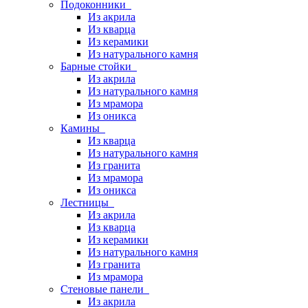
Подоконники
Из акрила
Из кварца
Из керамики
Из натурального камня
Барные стойки
Из акрила
Из натурального камня
Из мрамора
Из оникса
Камины
Из кварца
Из натурального камня
Из гранита
Из мрамора
Из оникса
Лестницы
Из акрила
Из кварца
Из керамики
Из натурального камня
Из гранита
Из мрамора
Стеновые панели
Из акрила