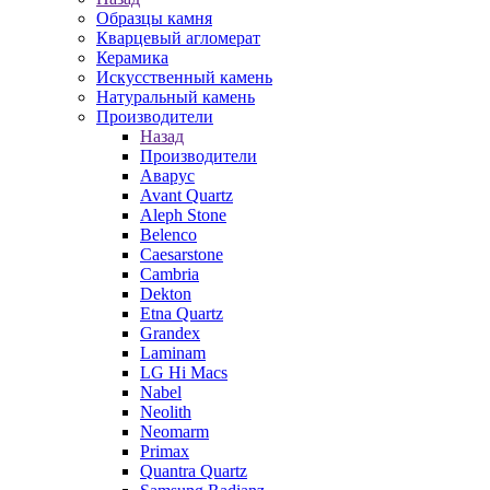
Образцы камня
Кварцевый агломерат
Керамика
Искусственный камень
Натуральный камень
Производители
Назад
Производители
Аварус
Avant Quartz
Aleph Stone
Belenco
Caesarstone
Cambria
Dekton
Etna Quartz
Grandex
Laminam
LG Hi Macs
Nabel
Neolith
Neomarm
Primax
Quantra Quartz