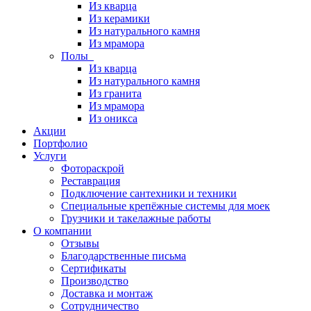
Из кварца
Из керамики
Из натурального камня
Из мрамора
Полы
Из кварца
Из натурального камня
Из гранита
Из мрамора
Из оникса
Акции
Портфолио
Услуги
Фотораскрой
Реставрация
Подключение сантехники и техники
Специальные крепёжные системы для моек
Грузчики и такелажные работы
О компании
Отзывы
Благодарственные письма
Сертификаты
Производство
Доставка и монтаж
Сотрудничество