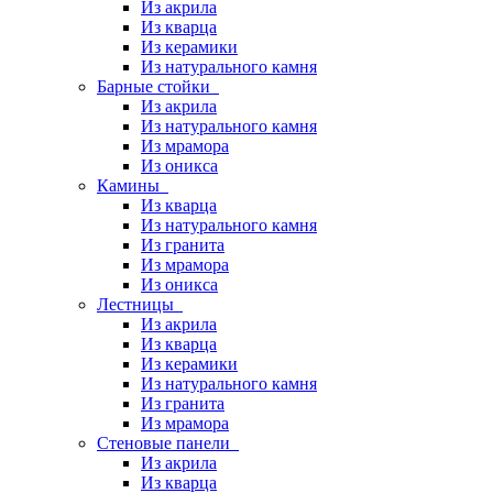
Из акрила
Из кварца
Из керамики
Из натурального камня
Барные стойки
Из акрила
Из натурального камня
Из мрамора
Из оникса
Камины
Из кварца
Из натурального камня
Из гранита
Из мрамора
Из оникса
Лестницы
Из акрила
Из кварца
Из керамики
Из натурального камня
Из гранита
Из мрамора
Стеновые панели
Из акрила
Из кварца