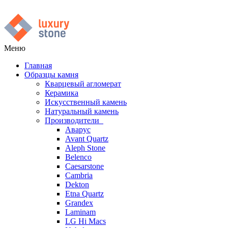
Меню
Главная
Образцы камня
Кварцевый агломерат
Керамика
Искусственный камень
Натуральный камень
Производители
Аварус
Avant Quartz
Aleph Stone
Belenco
Caesarstone
Cambria
Dekton
Etna Quartz
Grandex
Laminam
LG Hi Macs