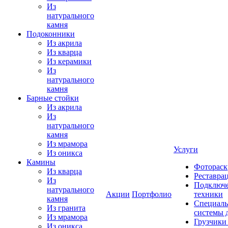
Из
натурального
камня
Подоконники
Из акрила
Из кварца
Из керамики
Из
натурального
камня
Барные стойки
Из акрила
Из
натурального
камня
Из мрамора
Услуги
Из оникса
Камины
Фотораск
Из кварца
Реставра
Из
Подключе
натурального
Акции
Портфолио
техники
камня
Специаль
Из гранита
системы 
Из мрамора
Грузчики
Из оникса