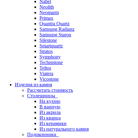
Nabel
Neolith
Neomarm
Primax
Quantra Quartz
Samsung Radianz
Samsung Staron
Silestone
Smartquartz
Stratos
Symphony
Technistone
Teltos
Viatera
Vicostone
Изделия из камня
Рассчитать стоимость
Столешницы
На кухню
В ванную
Из акрила
Из кварца
Из керамики
Из натурального камня
Подоконники