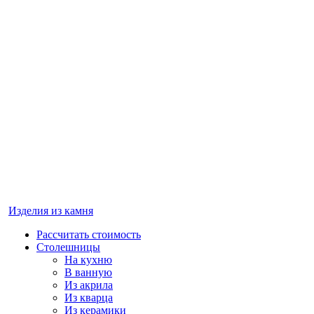
Изделия из камня
Рассчитать стоимость
Столешницы
На кухню
В ванную
Из акрила
Из кварца
Из керамики