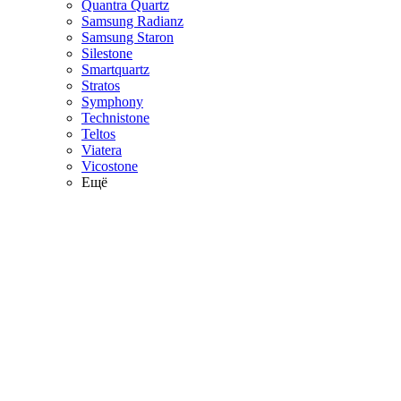
Quantra Quartz
Samsung Radianz
Samsung Staron
Silestone
Smartquartz
Stratos
Symphony
Technistone
Teltos
Viatera
Vicostone
Ещё