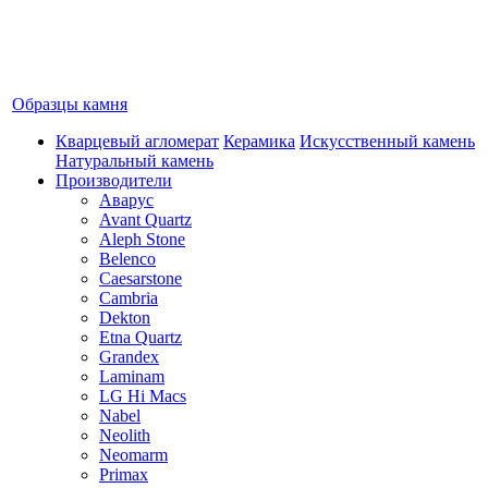
Образцы камня
Кварцевый агломерат
Керамика
Искусственный камень
Натуральный камень
Производители
Аварус
Avant Quartz
Aleph Stone
Belenco
Caesarstone
Cambria
Dekton
Etna Quartz
Grandex
Laminam
LG Hi Macs
Nabel
Neolith
Neomarm
Primax