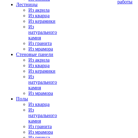
работы
Лестницы
Из акрила
Из кварца
Из керамики
Из
натурального
камня
Из гранита
Из мрамора
Стеновые панели
Из акрила
Из кварца
Из керамики
Из
натурального
камня
Из мрамора
Полы
Из кварца
Из
натурального
камня
Из гранита
Из мрамора
Из оникса