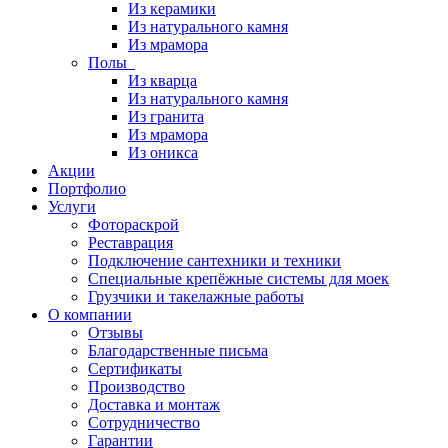
Из керамики
Из натурального камня
Из мрамора
Полы
Из кварца
Из натурального камня
Из гранита
Из мрамора
Из оникса
Акции
Портфолио
Услуги
Фотораскрой
Реставрация
Подключение сантехники и техники
Специальные крепёжные системы для моек
Грузчики и такелажные работы
О компании
Отзывы
Благодарственные письма
Сертификаты
Производство
Доставка и монтаж
Сотрудничество
Гарантии