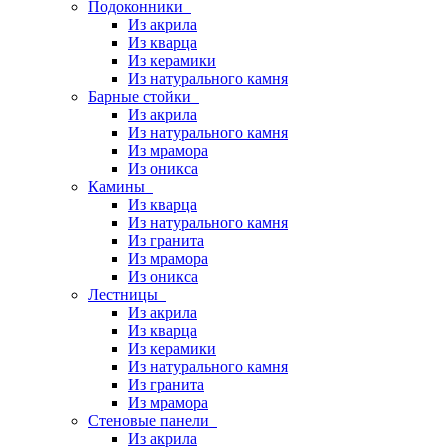
Подоконники
Из акрила
Из кварца
Из керамики
Из натурального камня
Барные стойки
Из акрила
Из натурального камня
Из мрамора
Из оникса
Камины
Из кварца
Из натурального камня
Из гранита
Из мрамора
Из оникса
Лестницы
Из акрила
Из кварца
Из керамики
Из натурального камня
Из гранита
Из мрамора
Стеновые панели
Из акрила