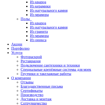
Из кварца
Из керамики
Из натурального камня
Из мрамора
Полы
Из кварца
Из натурального камня
Из гранита
Из мрамора
Из оникса
Акции
Портфолио
Услуги
Фотораскрой
Реставрация
Подключение сантехники и техники
Специальные крепёжные системы для моек
Грузчики и такелажные работы
О компании
Отзывы
Благодарственные письма
Сертификаты
Производство
Доставка и монтаж
Сотрудничество