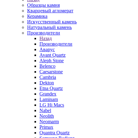
Образцы камня
Кварцевый агломерат
Керамика
Искусственный камень
Натуральный камень
Производители
Назад
Производители
Аварус
Avant Quartz
Aleph Stone
Belenco
Caesarstone
Cambria
Dekton
Etna Quartz
Grandex
Laminam
LG Hi Macs
Nabel
Neolith
Neomarm
Primax
Quantra Quartz