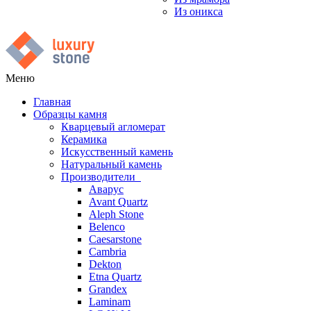
Из оникса
Меню
Главная
Образцы камня
Кварцевый агломерат
Керамика
Искусственный камень
Натуральный камень
Производители
Аварус
Avant Quartz
Aleph Stone
Belenco
Caesarstone
Cambria
Dekton
Etna Quartz
Grandex
Laminam