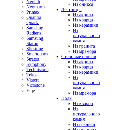
Neolith
Из оникса
Neomarm
Лестницы
Primax
Из акрила
Quantra
Из кварца
Quartz
Из керамики
Samsung
Из
Radianz
натурального
Samsung
камня
Staron
Из гранита
Silestone
Из мрамора
Smartquartz
Стеновые панели
Stratos
Из акрила
Symphony
Из кварца
Technistone
Из керамики
Teltos
Из
Viatera
натурального
Vicostone
камня
Ещё
Из мрамора
Полы
Из кварца
Из
натурального
камня
Из гранита
Из мрамора