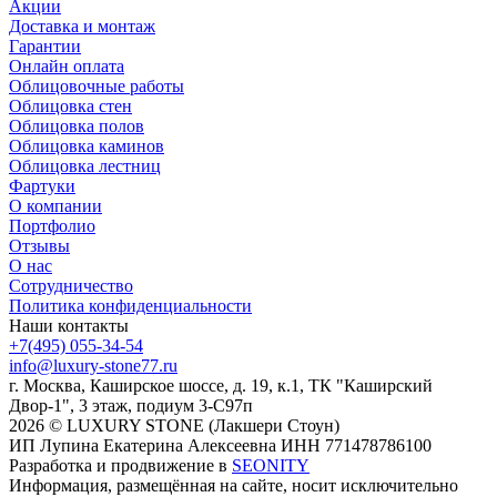
Акции
Доставка и монтаж
Гарантии
Онлайн оплата
Облицовочные работы
Облицовка стен
Облицовка полов
Облицовка каминов
Облицовка лестниц
Фартуки
О компании
Портфолио
Отзывы
О нас
Сотрудничество
Политика конфиденциальности
Наши контакты
+7(495) 055-34-54
info@luxury-stone77.ru
г. Москва, Каширское шоссе, д. 19, к.1, ТК "Каширский
Двор-1", 3 этаж, подиум 3-С97п
2026 © LUXURY STONE (Лакшери Стоун)
ИП Лупина Екатерина Алексеевна ИНН 771478786100
Разработка и продвижение в
SEONITY
Информация, размещённая на сайте, носит исключительно