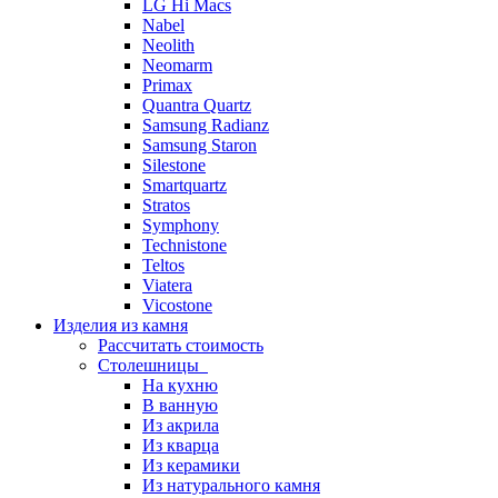
LG Hi Macs
Nabel
Neolith
Neomarm
Primax
Quantra Quartz
Samsung Radianz
Samsung Staron
Silestone
Smartquartz
Stratos
Symphony
Technistone
Teltos
Viatera
Vicostone
Изделия из камня
Рассчитать стоимость
Столешницы
На кухню
В ванную
Из акрила
Из кварца
Из керамики
Из натурального камня