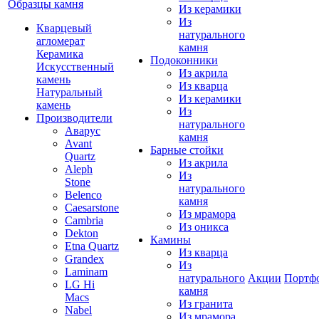
Образцы камня
Из керамики
Из
Кварцевый
натурального
агломерат
камня
Керамика
Подоконники
Искусственный
Из акрила
камень
Из кварца
Натуральный
Из керамики
камень
Из
Производители
натурального
Аварус
камня
Avant
Барные стойки
Quartz
Из акрила
Aleph
Из
Stone
натурального
Belenco
камня
Caesarstone
Из мрамора
Cambria
Из оникса
Dekton
Камины
Etna Quartz
Из кварца
Grandex
Из
Laminam
натурального
Акции
Портф
LG Hi
камня
Macs
Из гранита
Nabel
Из мрамора