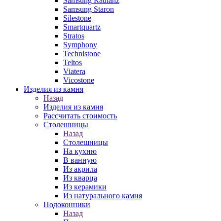
Samsung Radianz
Samsung Staron
Silestone
Smartquartz
Stratos
Symphony
Technistone
Teltos
Viatera
Vicostone
Изделия из камня
Назад
Изделия из камня
Рассчитать стоимость
Столешницы
Назад
Столешницы
На кухню
В ванную
Из акрила
Из кварца
Из керамики
Из натурального камня
Подоконники
Назад