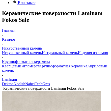
Вконтакте
Керамические поверхности Laminam
Fokos Sale
Главная
-
Каталог
-
Искусственный камень
Искусственный камень
Натуральный камень
Изделия из камня
-
Крупноформатная керамика
Кварцевый агломерат
Крупноформатная керамика
Акриловый
камень
-
Laminam
Dekton
Neolith
Nabel
TechGres
-
Керамические поверхности Laminam Fokos Sale