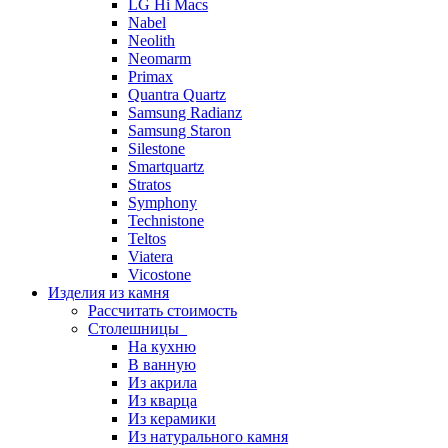
LG Hi Macs
Nabel
Neolith
Neomarm
Primax
Quantra Quartz
Samsung Radianz
Samsung Staron
Silestone
Smartquartz
Stratos
Symphony
Technistone
Teltos
Viatera
Vicostone
Изделия из камня
Рассчитать стоимость
Столешницы
На кухню
В ванную
Из акрила
Из кварца
Из керамики
Из натурального камня