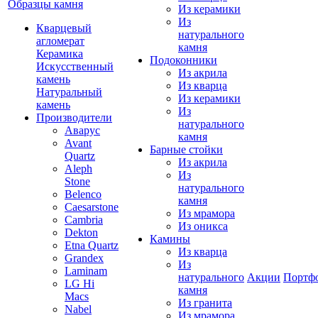
Образцы камня
Из керамики
Из
Кварцевый
натурального
агломерат
камня
Керамика
Подоконники
Искусственный
Из акрила
камень
Из кварца
Натуральный
Из керамики
камень
Из
Производители
натурального
Аварус
камня
Avant
Барные стойки
Quartz
Из акрила
Aleph
Из
Stone
натурального
Belenco
камня
Caesarstone
Из мрамора
Cambria
Из оникса
Dekton
Камины
Etna Quartz
Из кварца
Grandex
Из
Laminam
натурального
Акции
Портф
LG Hi
камня
Macs
Из гранита
Nabel
Из мрамора