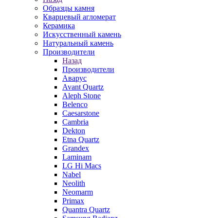
Образцы камня
Кварцевый агломерат
Керамика
Искусственный камень
Натуральный камень
Производители
Назад
Производители
Аварус
Avant Quartz
Aleph Stone
Belenco
Caesarstone
Cambria
Dekton
Etna Quartz
Grandex
Laminam
LG Hi Macs
Nabel
Neolith
Neomarm
Primax
Quantra Quartz