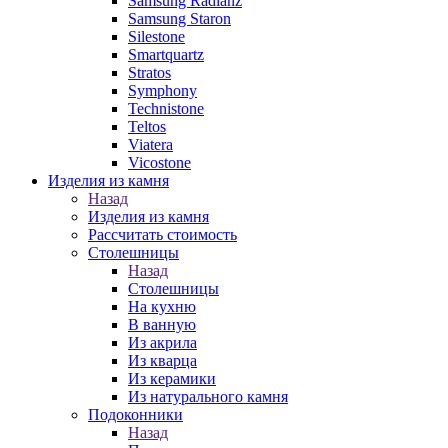
Samsung Radianz
Samsung Staron
Silestone
Smartquartz
Stratos
Symphony
Technistone
Teltos
Viatera
Vicostone
Изделия из камня
Назад
Изделия из камня
Рассчитать стоимость
Столешницы
Назад
Столешницы
На кухню
В ванную
Из акрила
Из кварца
Из керамики
Из натурального камня
Подоконники
Назад