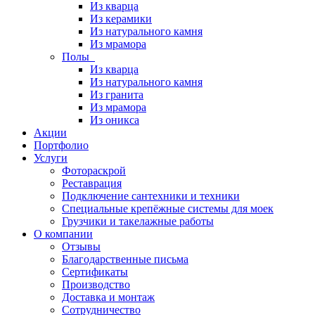
Из кварца
Из керамики
Из натурального камня
Из мрамора
Полы
Из кварца
Из натурального камня
Из гранита
Из мрамора
Из оникса
Акции
Портфолио
Услуги
Фотораскрой
Реставрация
Подключение сантехники и техники
Специальные крепёжные системы для моек
Грузчики и такелажные работы
О компании
Отзывы
Благодарственные письма
Сертификаты
Производство
Доставка и монтаж
Сотрудничество