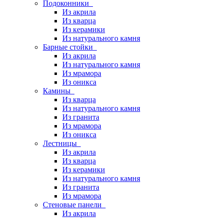
Подоконники
Из акрила
Из кварца
Из керамики
Из натурального камня
Барные стойки
Из акрила
Из натурального камня
Из мрамора
Из оникса
Камины
Из кварца
Из натурального камня
Из гранита
Из мрамора
Из оникса
Лестницы
Из акрила
Из кварца
Из керамики
Из натурального камня
Из гранита
Из мрамора
Стеновые панели
Из акрила