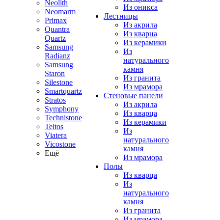
Neolith
Из оникса
Neomarm
Лестницы
Primax
Из акрила
Quantra
Из кварца
Quartz
Из керамики
Samsung
Из
Radianz
натурального
Samsung
камня
Staron
Из гранита
Silestone
Из мрамора
Smartquartz
Стеновые панели
Stratos
Из акрила
Symphony
Из кварца
Technistone
Из керамики
Teltos
Из
Viatera
натурального
Vicostone
камня
Ещё
Из мрамора
Полы
Из кварца
Из
натурального
камня
Из гранита
Из мрамора