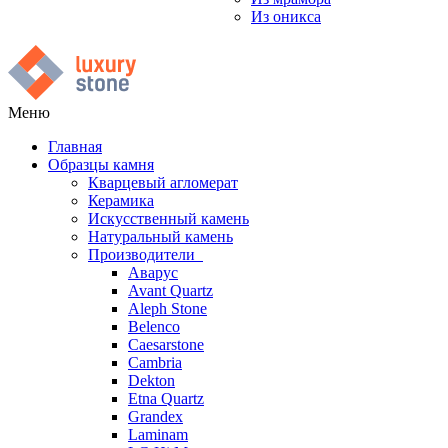
Из оникса
Меню
Главная
Образцы камня
Кварцевый агломерат
Керамика
Искусственный камень
Натуральный камень
Производители
Аварус
Avant Quartz
Aleph Stone
Belenco
Caesarstone
Cambria
Dekton
Etna Quartz
Grandex
Laminam