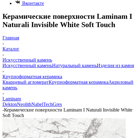
Вконтакте
Керамические поверхности Laminam I
Naturali Invisible White Soft Touch
Главная
-
Каталог
-
Искусственный камень
Искусственный камень
Натуральный камень
Изделия из камня
-
Крупноформатная керамика
Кварцевый агломерат
Крупноформатная керамика
Акриловый
камень
-
Laminam
Dekton
Neolith
Nabel
TechGres
-
Керамические поверхности Laminam I Naturali Invisible White
Soft Touch