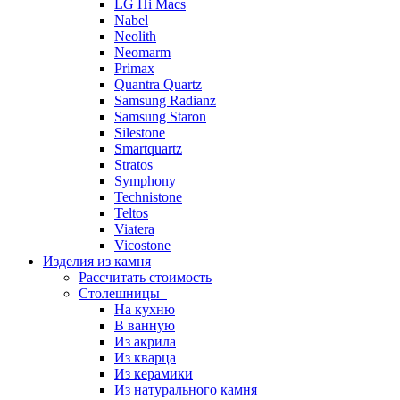
LG Hi Macs
Nabel
Neolith
Neomarm
Primax
Quantra Quartz
Samsung Radianz
Samsung Staron
Silestone
Smartquartz
Stratos
Symphony
Technistone
Teltos
Viatera
Vicostone
Изделия из камня
Рассчитать стоимость
Столешницы
На кухню
В ванную
Из акрила
Из кварца
Из керамики
Из натурального камня