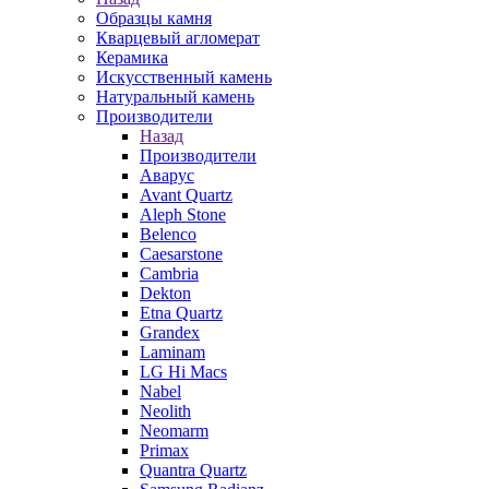
Образцы камня
Кварцевый агломерат
Керамика
Искусственный камень
Натуральный камень
Производители
Назад
Производители
Аварус
Avant Quartz
Aleph Stone
Belenco
Caesarstone
Cambria
Dekton
Etna Quartz
Grandex
Laminam
LG Hi Macs
Nabel
Neolith
Neomarm
Primax
Quantra Quartz