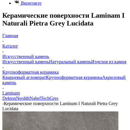
Вконтакте
Керамические поверхности Laminam I
Naturali Pietra Grey Lucidata
Главная
-
Каталог
-
Искусственный камень
Искусственный камень
Натуральный камень
Изделия из камня
-
Крупноформатная керамика
Кварцевый агломерат
Крупноформатная керамика
Акриловый
камень
-
Laminam
Dekton
Neolith
Nabel
TechGres
-
Керамические поверхности Laminam I Naturali Pietra Grey
Lucidata