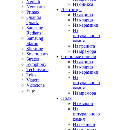
Neolith
Из оникса
Neomarm
Лестницы
Primax
Из акрила
Quantra
Из кварца
Quartz
Из керамики
Samsung
Из
Radianz
натурального
Samsung
камня
Staron
Из гранита
Silestone
Из мрамора
Smartquartz
Стеновые панели
Stratos
Из акрила
Symphony
Из кварца
Technistone
Из керамики
Teltos
Из
Viatera
натурального
Vicostone
камня
Ещё
Из мрамора
Полы
Из кварца
Из
натурального
камня
Из гранита
Из мрамора