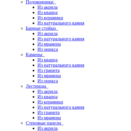
Подоконники
Из акрила
Из кварца
Из керамики
Из натурального камня
Барные стойки
Из акрила
Из натурального камня
Из мрамора
Из оникса
Камины
Из кварца
Из натурального камня
Из гранита
Из мрамора
Из оникса
Лестницы
Из акрила
Из кварца
Из керамики
Из натурального камня
Из гранита
Из мрамора
Стеновые панели
Из акрила