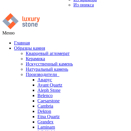
Из оникса
Меню
Главная
Образцы камня
Кварцевый агломерат
Керамика
Искусственный камень
Натуральный камень
Производители
Аварус
Avant Quartz
Aleph Stone
Belenco
Caesarstone
Cambria
Dekton
Etna Quartz
Grandex
Laminam