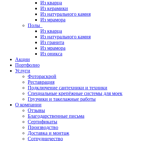
Из кварца
Из керамики
Из натурального камня
Из мрамора
Полы
Из кварца
Из натурального камня
Из гранита
Из мрамора
Из оникса
Акции
Портфолио
Услуги
Фотораскрой
Реставрация
Подключение сантехники и техники
Специальные крепёжные системы для моек
Грузчики и такелажные работы
О компании
Отзывы
Благодарственные письма
Сертификаты
Производство
Доставка и монтаж
Сотрудничество