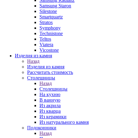
Samsung Radianz
Samsung Staron
Silestone
Smartquartz
Stratos
Symphony
Technistone
Teltos
Viatera
Vicostone
Изделия из камня
Назад
Изделия из камня
Рассчитать стоимость
Столешницы
Назад
Столешницы
На кухню
В ванную
Из акрила
Из кварца
Из керамики
Из натурального камня
Подоконники
Назад