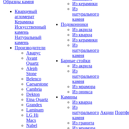
Образцы камня
Из керамики
Из
Кварцевый
натурального
агломерат
камня
Керамика
Подоконники
Искусственный
Из акрила
камень
Из кварца
Натуральный
Из керамики
камень
Из
Производители
натурального
Аварус
камня
Avant
Барные стойки
Quartz
Из акрила
Aleph
Из
Stone
натурального
Belenco
камня
Caesarstone
Из мрамора
Cambria
Из оникса
Dekton
Камины
Etna Quartz
Из кварца
Grandex
Из
Laminam
натурального
Акции
Портф
LG Hi
камня
Macs
Из гранита
Nabel
Из мрамора