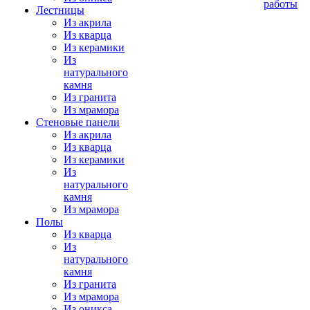
работы
Лестницы
Из акрила
Из кварца
Из керамики
Из
натурального
камня
Из гранита
Из мрамора
Стеновые панели
Из акрила
Из кварца
Из керамики
Из
натурального
камня
Из мрамора
Полы
Из кварца
Из
натурального
камня
Из гранита
Из мрамора
Из оникса