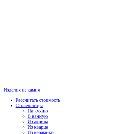
Изделия из камня
Рассчитать стоимость
Столешницы
На кухню
В ванную
Из акрила
Из кварца
Из керамики