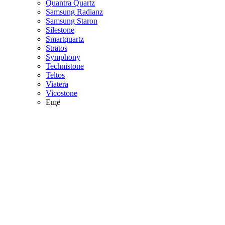
Quantra Quartz
Samsung Radianz
Samsung Staron
Silestone
Smartquartz
Stratos
Symphony
Technistone
Teltos
Viatera
Vicostone
Ещё