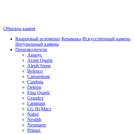
Образцы камня
Кварцевый агломерат
Керамика
Искусственный камень
Натуральный камень
Производители
Аварус
Avant Quartz
Aleph Stone
Belenco
Caesarstone
Cambria
Dekton
Etna Quartz
Grandex
Laminam
LG Hi Macs
Nabel
Neolith
Neomarm
Primax