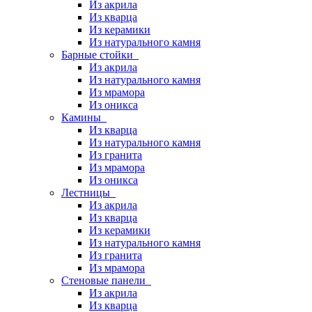
Из акрила
Из кварца
Из керамики
Из натурального камня
Барные стойки
Из акрила
Из натурального камня
Из мрамора
Из оникса
Камины
Из кварца
Из натурального камня
Из гранита
Из мрамора
Из оникса
Лестницы
Из акрила
Из кварца
Из керамики
Из натурального камня
Из гранита
Из мрамора
Стеновые панели
Из акрила
Из кварца