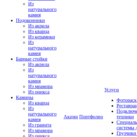
Из
натурального
камня
Подоконники
Из акрила
Из кварца
Из керамики
Из
натурального
камня
Барные стойки
Из акрила
Из
натурального
камня
Из мрамора
Услуги
Из оникса
Камины
Фотораск
Из кварца
Реставра
Из
Подключе
натурального
Акции
Портфолио
техники
камня
Специаль
Из гранита
системы 
Из мрамора
Грузчики
Из оникса