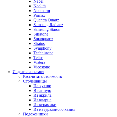
Nabel
Neolith
Neomarm
Primax
Quantra Quartz
Samsung Radianz
Samsung Staron
Silestone
Smartquartz
Stratos
Symphony
Technistone
Teltos
Viatera
Vicostone
Изделия из камня
Рассчитать стоимость
Столешницы
На кухню
В ванную
Из акрила
Из кварца
Из керамики
Из натурального камня
Подоконники