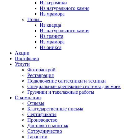
Из керамики
Из натурального камня
Из мрамора
Полы
Из кварца
Из натурального камня
Из гранита
Из мрамора
Из оникса
Акции
Портфолио
Услуги
Фотораскрой
Реставрация
Подключение сантехники и техники
Специальные крепёжные системы для моек
Грузчики и такелажные работы
О компании
Отзывы
Благодарственные письма
Сертификаты
Производство
Доставка и монтаж
Сотрудничество
Гарантии