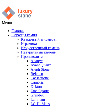
Меню
Главная
Образцы камня
Кварцевый агломерат
Керамика
Искусственный камень
Натуральный камень
Производители
Аварус
Avant Quartz
Aleph Stone
Belenco
Caesarstone
Cambria
Dekton
Etna Quartz
Grandex
Laminam
LG Hi Macs