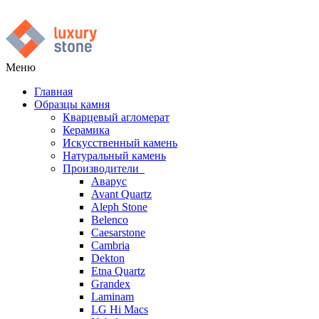
Меню
Главная
Образцы камня
Кварцевый агломерат
Керамика
Искусственный камень
Натуральный камень
Производители
Аварус
Avant Quartz
Aleph Stone
Belenco
Caesarstone
Cambria
Dekton
Etna Quartz
Grandex
Laminam
LG Hi Macs