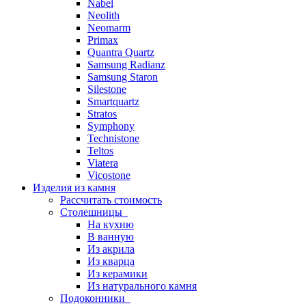
Nabel
Neolith
Neomarm
Primax
Quantra Quartz
Samsung Radianz
Samsung Staron
Silestone
Smartquartz
Stratos
Symphony
Technistone
Teltos
Viatera
Vicostone
Изделия из камня
Рассчитать стоимость
Столешницы
На кухню
В ванную
Из акрила
Из кварца
Из керамики
Из натурального камня
Подоконники