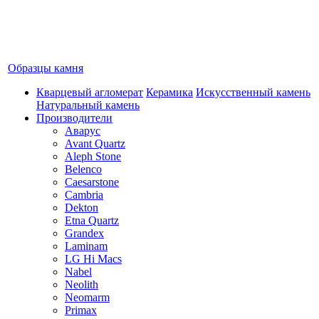
Образцы камня
Кварцевый агломерат
Керамика
Искусственный камень
Натуральный камень
Производители
Аварус
Avant Quartz
Aleph Stone
Belenco
Caesarstone
Cambria
Dekton
Etna Quartz
Grandex
Laminam
LG Hi Macs
Nabel
Neolith
Neomarm
Primax