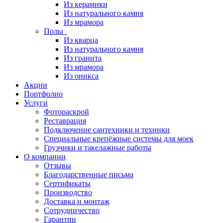
Из керамики
Из натурального камня
Из мрамора
Полы
Из кварца
Из натурального камня
Из гранита
Из мрамора
Из оникса
Акции
Портфолио
Услуги
Фотораскрой
Реставрация
Подключение сантехники и техники
Специальные крепёжные системы для моек
Грузчики и такелажные работы
О компании
Отзывы
Благодарственные письма
Сертификаты
Производство
Доставка и монтаж
Сотрудничество
Гарантии