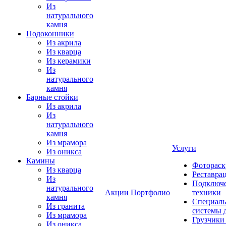
Из
натурального
камня
Подоконники
Из акрила
Из кварца
Из керамики
Из
натурального
камня
Барные стойки
Из акрила
Из
натурального
камня
Из мрамора
Услуги
Из оникса
Камины
Фотораск
Из кварца
Реставра
Из
Подключе
натурального
Акции
Портфолио
техники
камня
Специаль
Из гранита
системы 
Из мрамора
Грузчики
Из оникса