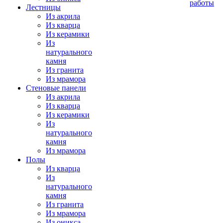
работы
Лестницы
Из акрила
Из кварца
Из керамики
Из
натурального
камня
Из гранита
Из мрамора
Стеновые панели
Из акрила
Из кварца
Из керамики
Из
натурального
камня
Из мрамора
Полы
Из кварца
Из
натурального
камня
Из гранита
Из мрамора
Из оникса