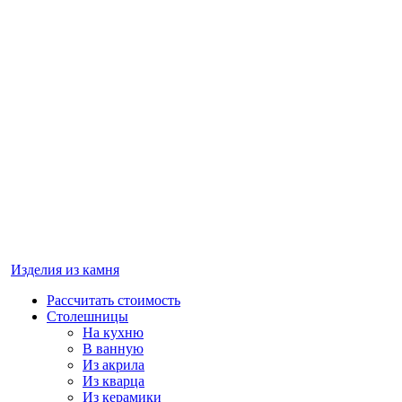
Изделия из камня
Рассчитать стоимость
Столешницы
На кухню
В ванную
Из акрила
Из кварца
Из керамики