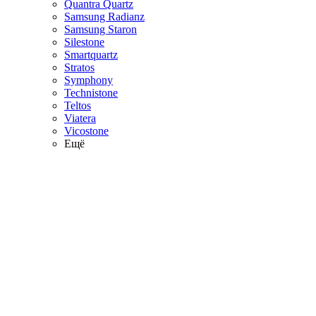
Quantra Quartz
Samsung Radianz
Samsung Staron
Silestone
Smartquartz
Stratos
Symphony
Technistone
Teltos
Viatera
Vicostone
Ещё