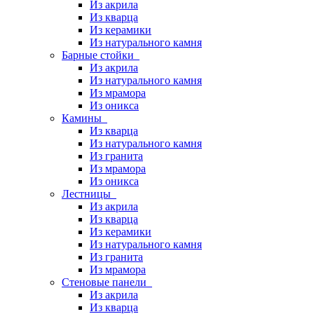
Из акрила
Из кварца
Из керамики
Из натурального камня
Барные стойки
Из акрила
Из натурального камня
Из мрамора
Из оникса
Камины
Из кварца
Из натурального камня
Из гранита
Из мрамора
Из оникса
Лестницы
Из акрила
Из кварца
Из керамики
Из натурального камня
Из гранита
Из мрамора
Стеновые панели
Из акрила
Из кварца