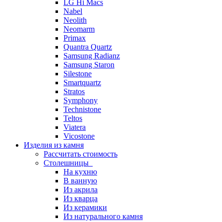
LG Hi Macs
Nabel
Neolith
Neomarm
Primax
Quantra Quartz
Samsung Radianz
Samsung Staron
Silestone
Smartquartz
Stratos
Symphony
Technistone
Teltos
Viatera
Vicostone
Изделия из камня
Рассчитать стоимость
Столешницы
На кухню
В ванную
Из акрила
Из кварца
Из керамики
Из натурального камня