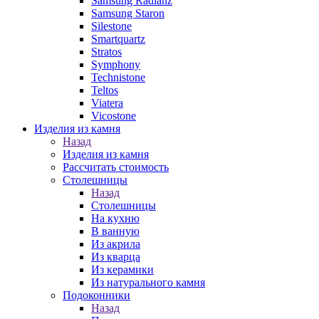
Samsung Radianz
Samsung Staron
Silestone
Smartquartz
Stratos
Symphony
Technistone
Teltos
Viatera
Vicostone
Изделия из камня
Назад
Изделия из камня
Рассчитать стоимость
Столешницы
Назад
Столешницы
На кухню
В ванную
Из акрила
Из кварца
Из керамики
Из натурального камня
Подоконники
Назад