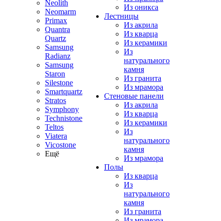
Neolith
Из оникса
Neomarm
Лестницы
Primax
Из акрила
Quantra
Из кварца
Quartz
Из керамики
Samsung
Из
Radianz
натурального
Samsung
камня
Staron
Из гранита
Silestone
Из мрамора
Smartquartz
Стеновые панели
Stratos
Из акрила
Symphony
Из кварца
Technistone
Из керамики
Teltos
Из
Viatera
натурального
Vicostone
камня
Ещё
Из мрамора
Полы
Из кварца
Из
натурального
камня
Из гранита
Из мрамора