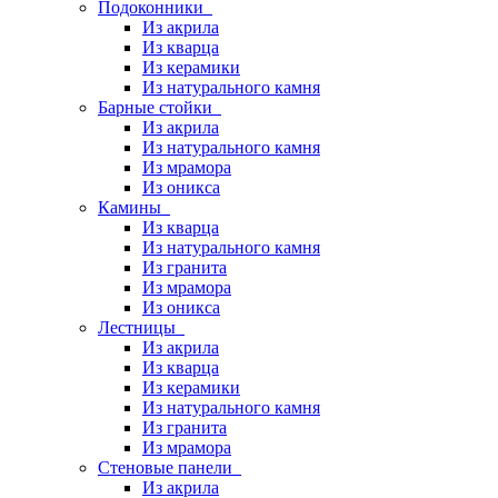
Подоконники
Из акрила
Из кварца
Из керамики
Из натурального камня
Барные стойки
Из акрила
Из натурального камня
Из мрамора
Из оникса
Камины
Из кварца
Из натурального камня
Из гранита
Из мрамора
Из оникса
Лестницы
Из акрила
Из кварца
Из керамики
Из натурального камня
Из гранита
Из мрамора
Стеновые панели
Из акрила