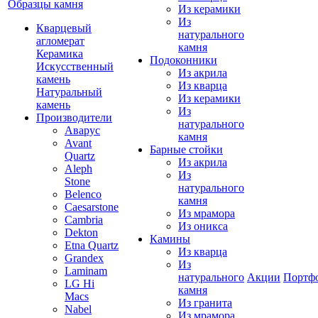
Образцы камня
Из керамики
Из
Кварцевый
натурального
агломерат
камня
Керамика
Подоконники
Искусственный
Из акрила
камень
Из кварца
Натуральный
Из керамики
камень
Из
Производители
натурального
Аварус
камня
Avant
Барные стойки
Quartz
Из акрила
Aleph
Из
Stone
натурального
Belenco
камня
Caesarstone
Из мрамора
Cambria
Из оникса
Dekton
Камины
Etna Quartz
Из кварца
Grandex
Из
Laminam
натурального
Акции
Портф
LG Hi
камня
Macs
Из гранита
Nabel
Из мрамора