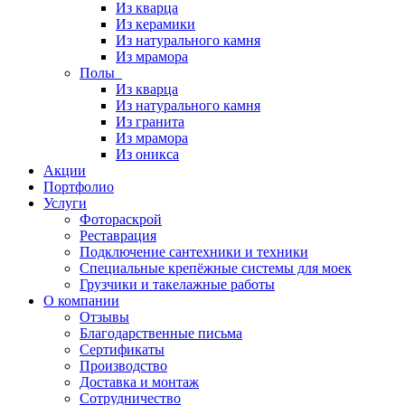
Из кварца
Из керамики
Из натурального камня
Из мрамора
Полы
Из кварца
Из натурального камня
Из гранита
Из мрамора
Из оникса
Акции
Портфолио
Услуги
Фотораскрой
Реставрация
Подключение сантехники и техники
Специальные крепёжные системы для моек
Грузчики и такелажные работы
О компании
Отзывы
Благодарственные письма
Сертификаты
Производство
Доставка и монтаж
Сотрудничество