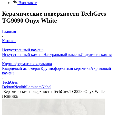
Вконтакте
Керамические поверхности TechGres
TG9090 Onyx White
Главная
-
Каталог
-
Искусственный камень
Искусственный камень
Натуральный камень
Изделия из камня
-
Крупноформатная керамика
Кварцевый агломерат
Крупноформатная керамика
Акриловый
камень
-
TechGres
Dekton
Neolith
Laminam
Nabel
-
Керамические поверхности TechGres TG9090 Onyx White
Новинка