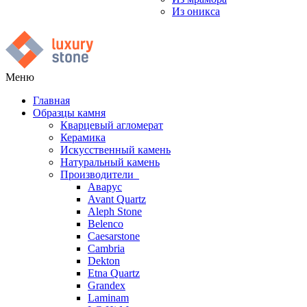
Из оникса
Меню
Главная
Образцы камня
Кварцевый агломерат
Керамика
Искусственный камень
Натуральный камень
Производители
Аварус
Avant Quartz
Aleph Stone
Belenco
Caesarstone
Cambria
Dekton
Etna Quartz
Grandex
Laminam