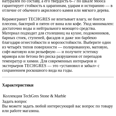
натурален по составу, а его твёрдость 6–7 по шкале Мооса
гарантирует стойкость к царапинам, ударам и истиранию — в
отличие от обычного акрилового камня или мягкого дерева.
Керамогранит TECHGRES не впитывает влагу, не боится
плесени, бактерий и пятен от вина или кофе. Уход минимален:
достаточно воды и нейтрального моющего средства.
Материал подходит для столешниц на кухне, подоконников,
барных стоек, ступеней, фасадов и даже зон барбекю
благодаря огнестойкости и морозостойкости. Выберите один
из четырёх типов поверхности — полированную, матовую,
софт-матовую или рельефную — и получите эстетику
мрамора или бетона без риска разрушения от перепадов
температур и химии. Для современных интерьеров и
экстерьеров TECHGRES — это «установил и забыл» с
сохранением роскошного вида на годы.
Характеристики
Коллекция
TechGres Stone & Marble
Задать вопрос
Вы можете задать любой интересующий вас вопрос по товару
или работе магазина.