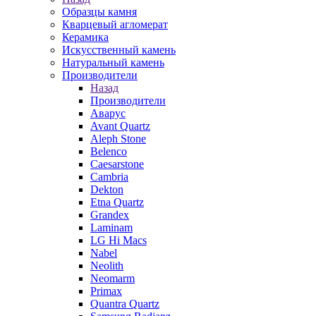
Образцы камня
Кварцевый агломерат
Керамика
Искусственный камень
Натуральный камень
Производители
Назад
Производители
Аварус
Avant Quartz
Aleph Stone
Belenco
Caesarstone
Cambria
Dekton
Etna Quartz
Grandex
Laminam
LG Hi Macs
Nabel
Neolith
Neomarm
Primax
Quantra Quartz