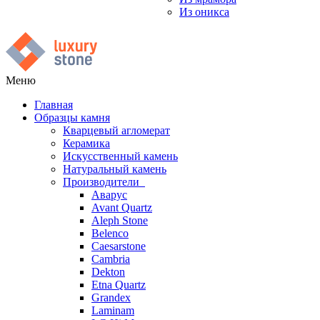
Из оникса
Меню
Главная
Образцы камня
Кварцевый агломерат
Керамика
Искусственный камень
Натуральный камень
Производители
Аварус
Avant Quartz
Aleph Stone
Belenco
Caesarstone
Cambria
Dekton
Etna Quartz
Grandex
Laminam