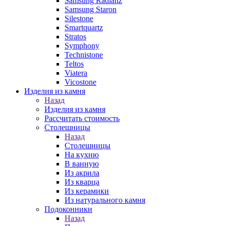
Samsung Radianz
Samsung Staron
Silestone
Smartquartz
Stratos
Symphony
Technistone
Teltos
Viatera
Vicostone
Изделия из камня
Назад
Изделия из камня
Рассчитать стоимость
Столешницы
Назад
Столешницы
На кухню
В ванную
Из акрила
Из кварца
Из керамики
Из натурального камня
Подоконники
Назад