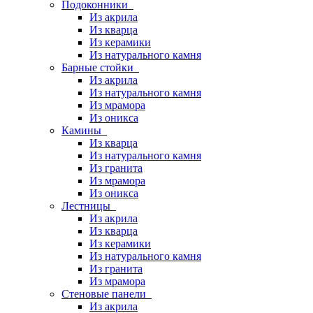
Подоконники
Из акрила
Из кварца
Из керамики
Из натурального камня
Барные стойки
Из акрила
Из натурального камня
Из мрамора
Из оникса
Камины
Из кварца
Из натурального камня
Из гранита
Из мрамора
Из оникса
Лестницы
Из акрила
Из кварца
Из керамики
Из натурального камня
Из гранита
Из мрамора
Стеновые панели
Из акрила