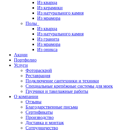
Из кварца
Из керамики
Из натурального камня
Из мрамора
Полы
Из кварца
Из натурального камня
Из гранита
Из мрамора
Из оникса
Акции
Портфолио
Услуги
Фотораскрой
Реставрация
Подключение сантехники и техники
Специальные крепёжные системы для моек
Грузчики и такелажные работы
О компании
Отзывы
Благодарственные письма
Сертификаты
Производство
Доставка и монтаж
Сотрудничество