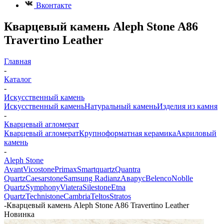
Вконтакте
Кварцевый камень Aleph Stone A86
Travertino Leather
Главная
-
Каталог
-
Искусственный камень
Искусственный камень
Натуральный камень
Изделия из камня
-
Кварцевый агломерат
Кварцевый агломерат
Крупноформатная керамика
Акриловый
камень
-
Aleph Stone
Avant
Vicostone
Primax
Smartquartz
Quantra
Quartz
Caesarstone
Samsung Radianz
Аварус
Belenco
Noblle
Quartz
Symphony
Viatera
Silestone
Etna
Quartz
Technistone
Cambria
Teltos
Stratos
-
Кварцевый камень Aleph Stone A86 Travertino Leather
Новинка