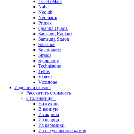
LG Hi Macs
Nabel
Neolith
Neomarm
Primax
Quantra Quartz
Samsung Radianz
Samsung Staron
Silestone
Smartquartz
Stratos
Symphony
Technistone
Teltos
Viatera
Vicostone
Изделия из камня
Рассчитать стоимость
Столешницы
На кухню
В ванную
Из акрила
Из кварца
Из керамики
Из натурального камня