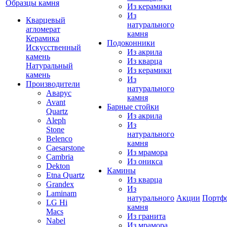
Образцы камня
Из керамики
Из
Кварцевый
натурального
агломерат
камня
Керамика
Подоконники
Искусственный
Из акрила
камень
Из кварца
Натуральный
Из керамики
камень
Из
Производители
натурального
Аварус
камня
Avant
Барные стойки
Quartz
Из акрила
Aleph
Из
Stone
натурального
Belenco
камня
Caesarstone
Из мрамора
Cambria
Из оникса
Dekton
Камины
Etna Quartz
Из кварца
Grandex
Из
Laminam
натурального
Акции
Портф
LG Hi
камня
Macs
Из гранита
Nabel
Из мрамора