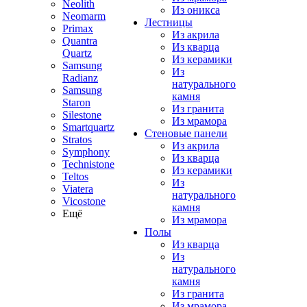
Neolith
Из оникса
Neomarm
Лестницы
Primax
Из акрила
Quantra
Из кварца
Quartz
Из керамики
Samsung
Из
Radianz
натурального
Samsung
камня
Staron
Из гранита
Silestone
Из мрамора
Smartquartz
Стеновые панели
Stratos
Из акрила
Symphony
Из кварца
Technistone
Из керамики
Teltos
Из
Viatera
натурального
Vicostone
камня
Ещё
Из мрамора
Полы
Из кварца
Из
натурального
камня
Из гранита
Из мрамора