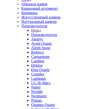
Образцы камня
Кварцевый агломерат
Керамика
Искусственный камень
Натуральный камень
Производители
Назад
Производители
Аварус
Avant Quartz
Aleph Stone
Belenco
Caesarstone
Cambria
Dekton
Etna Quartz
Grandex
Laminam
LG Hi Macs
Nabel
Neolith
Neomarm
Primax
Quantra Quartz