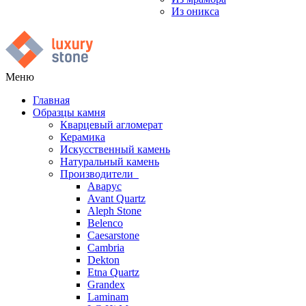
Из оникса
Меню
Главная
Образцы камня
Кварцевый агломерат
Керамика
Искусственный камень
Натуральный камень
Производители
Аварус
Avant Quartz
Aleph Stone
Belenco
Caesarstone
Cambria
Dekton
Etna Quartz
Grandex
Laminam