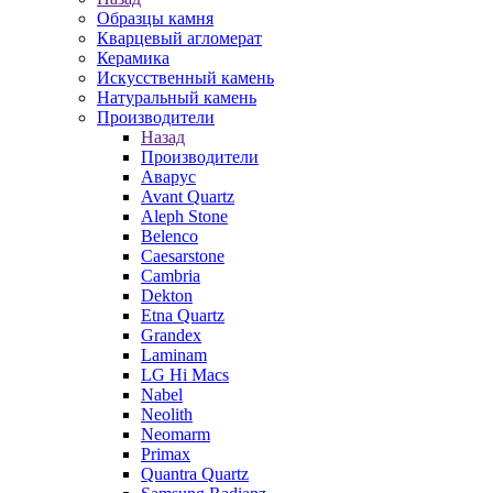
Образцы камня
Кварцевый агломерат
Керамика
Искусственный камень
Натуральный камень
Производители
Назад
Производители
Аварус
Avant Quartz
Aleph Stone
Belenco
Caesarstone
Cambria
Dekton
Etna Quartz
Grandex
Laminam
LG Hi Macs
Nabel
Neolith
Neomarm
Primax
Quantra Quartz