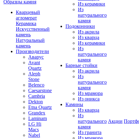
Образцы камня
Из керамики
Из
Кварцевый
натурального
агломерат
камня
Керамика
Подоконники
Искусственный
Из акрила
камень
Из кварца
Натуральный
Из керамики
камень
Из
Производители
натурального
Аварус
камня
Avant
Барные стойки
Quartz
Из акрила
Aleph
Из
Stone
натурального
Belenco
камня
Caesarstone
Из мрамора
Cambria
Из оникса
Dekton
Камины
Etna Quartz
Из кварца
Grandex
Из
Laminam
натурального
Акции
Портф
LG Hi
камня
Macs
Из гранита
Nabel
Из мрамора