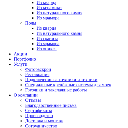
Из кварца
Из керамики
Из натурального камня
Из мрамора
Полы
Из кварца
Из натурального камня
Из гранита
Из мрамора
Из оникса
Акции
Портфолио
Услуги
Фотораскрой
Реставрация
Подключение сантехники и техники
Специальные крепёжные системы для моек
Грузчики и такелажные работы
О компании
Отзывы
Благодарственные письма
Сертификаты
Производство
Доставка и монтаж
Сотрудничество