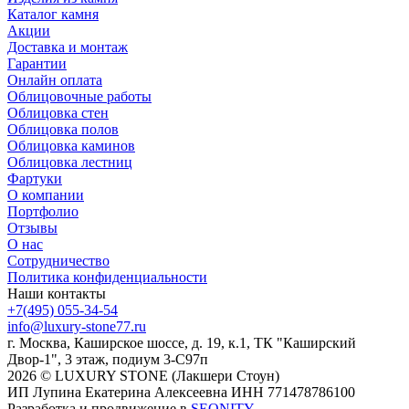
Каталог камня
Акции
Доставка и монтаж
Гарантии
Онлайн оплата
Облицовочные работы
Облицовка стен
Облицовка полов
Облицовка каминов
Облицовка лестниц
Фартуки
О компании
Портфолио
Отзывы
О нас
Сотрудничество
Политика конфиденциальности
Наши контакты
+7(495) 055-34-54
info@luxury-stone77.ru
г. Москва, Каширское шоссе, д. 19, к.1, ТК "Каширский
Двор-1", 3 этаж, подиум 3-С97п
2026 © LUXURY STONE (Лакшери Стоун)
ИП Лупина Екатерина Алексеевна ИНН 771478786100
Разработка и продвижение в
SEONITY