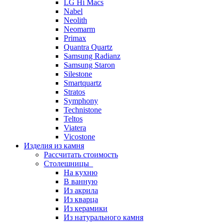
LG Hi Macs
Nabel
Neolith
Neomarm
Primax
Quantra Quartz
Samsung Radianz
Samsung Staron
Silestone
Smartquartz
Stratos
Symphony
Technistone
Teltos
Viatera
Vicostone
Изделия из камня
Рассчитать стоимость
Столешницы
На кухню
В ванную
Из акрила
Из кварца
Из керамики
Из натурального камня