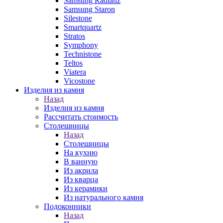
Samsung Radianz
Samsung Staron
Silestone
Smartquartz
Stratos
Symphony
Technistone
Teltos
Viatera
Vicostone
Изделия из камня
Назад
Изделия из камня
Рассчитать стоимость
Столешницы
Назад
Столешницы
На кухню
В ванную
Из акрила
Из кварца
Из керамики
Из натурального камня
Подоконники
Назад