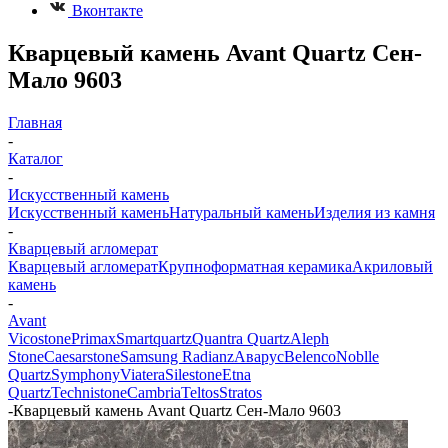
Вконтакте
Кварцевый камень Avant Quartz Сен-
Мало 9603
Главная
-
Каталог
-
Искусственный камень
Искусственный камень
Натуральный камень
Изделия из камня
-
Кварцевый агломерат
Кварцевый агломерат
Крупноформатная керамика
Акриловый
камень
-
Avant
Vicostone
Primax
Smartquartz
Quantra Quartz
Aleph
Stone
Caesarstone
Samsung Radianz
Аварус
Belenco
Noblle
Quartz
Symphony
Viatera
Silestone
Etna
Quartz
Technistone
Cambria
Teltos
Stratos
-
Кварцевый камень Avant Quartz Сен-Мало 9603