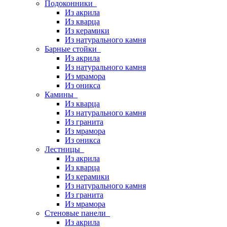
Подоконники
Из акрила
Из кварца
Из керамики
Из натурального камня
Барные стойки
Из акрила
Из натурального камня
Из мрамора
Из оникса
Камины
Из кварца
Из натурального камня
Из гранита
Из мрамора
Из оникса
Лестницы
Из акрила
Из кварца
Из керамики
Из натурального камня
Из гранита
Из мрамора
Стеновые панели
Из акрила