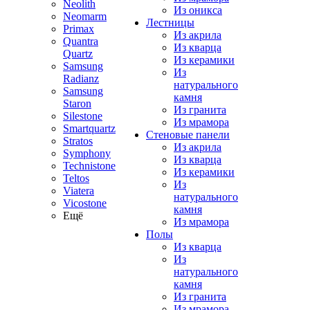
Neolith
Из оникса
Neomarm
Лестницы
Primax
Из акрила
Quantra
Из кварца
Quartz
Из керамики
Samsung
Из
Radianz
натурального
Samsung
камня
Staron
Из гранита
Silestone
Из мрамора
Smartquartz
Стеновые панели
Stratos
Из акрила
Symphony
Из кварца
Technistone
Из керамики
Teltos
Из
Viatera
натурального
Vicostone
камня
Ещё
Из мрамора
Полы
Из кварца
Из
натурального
камня
Из гранита
Из мрамора