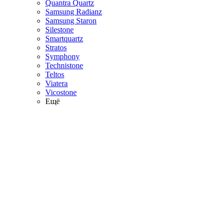
Quantra Quartz
Samsung Radianz
Samsung Staron
Silestone
Smartquartz
Stratos
Symphony
Technistone
Teltos
Viatera
Vicostone
Ещё