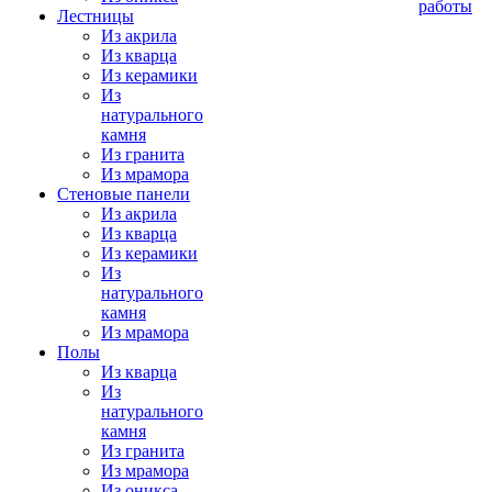
работы
Лестницы
Из акрила
Из кварца
Из керамики
Из
натурального
камня
Из гранита
Из мрамора
Стеновые панели
Из акрила
Из кварца
Из керамики
Из
натурального
камня
Из мрамора
Полы
Из кварца
Из
натурального
камня
Из гранита
Из мрамора
Из оникса