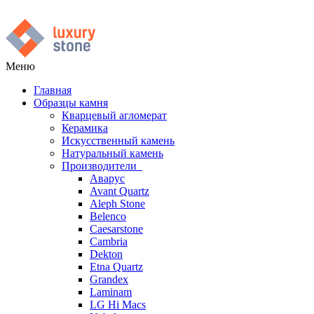
Меню
Главная
Образцы камня
Кварцевый агломерат
Керамика
Искусственный камень
Натуральный камень
Производители
Аварус
Avant Quartz
Aleph Stone
Belenco
Caesarstone
Cambria
Dekton
Etna Quartz
Grandex
Laminam
LG Hi Macs