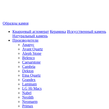
Образцы камня
Кварцевый агломерат
Керамика
Искусственный камень
Натуральный камень
Производители
Аварус
Avant Quartz
Aleph Stone
Belenco
Caesarstone
Cambria
Dekton
Etna Quartz
Grandex
Laminam
LG Hi Macs
Nabel
Neolith
Neomarm
Primax