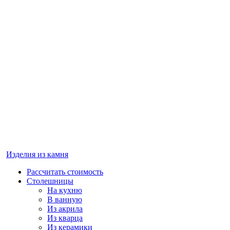
Изделия из камня
Рассчитать стоимость
Столешницы
На кухню
В ванную
Из акрила
Из кварца
Из керамики