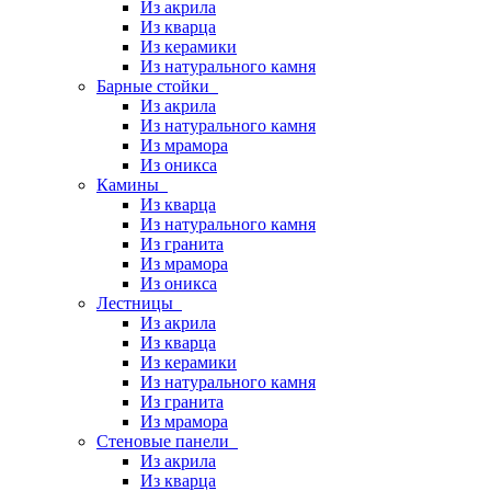
Из акрила
Из кварца
Из керамики
Из натурального камня
Барные стойки
Из акрила
Из натурального камня
Из мрамора
Из оникса
Камины
Из кварца
Из натурального камня
Из гранита
Из мрамора
Из оникса
Лестницы
Из акрила
Из кварца
Из керамики
Из натурального камня
Из гранита
Из мрамора
Стеновые панели
Из акрила
Из кварца