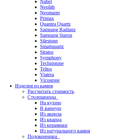
Nabel
Neolith
Neomarm
Primax
Quantra Quartz
Samsung Radianz
Samsung Staron
Silestone
Smartquartz
Stratos
Symphony
Technistone
Teltos
Viatera
Vicostone
Изделия из камня
Рассчитать стоимость
Столешницы
На кухню
В ванную
Из акрила
Из кварца
Из керамики
Из натурального камня
Подоконники