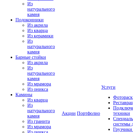
Из
натурального
камня
Подоконники
Из акрила
Из кварца
Из керамики
Из
натурального
камня
Барные стойки
Из акрила
Из
натурального
камня
Из мрамора
Услуги
Из оникса
Камины
Фотораск
Из кварца
Реставра
Из
Подключе
натурального
Акции
Портфолио
техники
камня
Специаль
Из гранита
системы 
Из мрамора
Грузчики
Из оникса