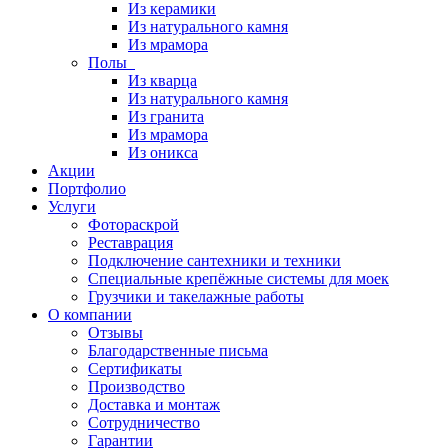
Из керамики
Из натурального камня
Из мрамора
Полы
Из кварца
Из натурального камня
Из гранита
Из мрамора
Из оникса
Акции
Портфолио
Услуги
Фотораскрой
Реставрация
Подключение сантехники и техники
Специальные крепёжные системы для моек
Грузчики и такелажные работы
О компании
Отзывы
Благодарственные письма
Сертификаты
Производство
Доставка и монтаж
Сотрудничество
Гарантии