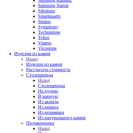
Samsung Radianz
Samsung Staron
Silestone
Smartquartz
Stratos
Symphony
Technistone
Teltos
Viatera
Vicostone
Изделия из камня
Назад
Изделия из камня
Рассчитать стоимость
Столешницы
Назад
Столешницы
На кухню
В ванную
Из акрила
Из кварца
Из керамики
Из натурального камня
Подоконники
Назад