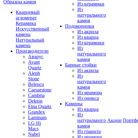
Образцы камня
Из керамики
Из
Кварцевый
натурального
агломерат
камня
Керамика
Подоконники
Искусственный
Из акрила
камень
Из кварца
Натуральный
Из керамики
камень
Из
Производители
натурального
Аварус
камня
Avant
Барные стойки
Quartz
Из акрила
Aleph
Из
Stone
натурального
Belenco
камня
Caesarstone
Из мрамора
Cambria
Из оникса
Dekton
Камины
Etna Quartz
Из кварца
Grandex
Из
Laminam
натурального
Акции
Портф
LG Hi
камня
Macs
Из гранита
Nabel
Из мрамора