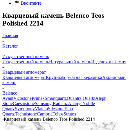
Вконтакте
Кварцевый камень Belenco Teos
Polished 2214
Главная
-
Каталог
-
Искусственный камень
Искусственный камень
Натуральный камень
Изделия из камня
-
Кварцевый агломерат
Кварцевый агломерат
Крупноформатная керамика
Акриловый
камень
-
Belenco
Avant
Vicostone
Primax
Smartquartz
Quantra Quartz
Aleph
Stone
Caesarstone
Samsung Radianz
Аварус
Noblle
Quartz
Symphony
Viatera
Silestone
Etna
Quartz
Technistone
Cambria
Teltos
Stratos
-
Кварцевый камень Belenco Teos Polished 2214