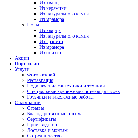
Из кварца
Из керамики
Из натурального камня
Из мрамора
Полы
Из кварца
Из натурального камня
Из гранита
Из мрамора
Из оникса
Акции
Портфолио
Услуги
Фотораскрой
Реставрация
Подключение сантехники и техники
Специальные крепёжные системы для моек
Грузчики и такелажные работы
О компании
Отзывы
Благодарственные письма
Сертификаты
Производство
Доставка и монтаж
Сотрудничество