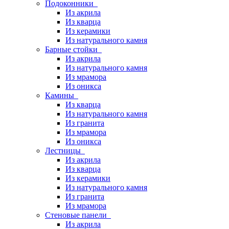
Подоконники
Из акрила
Из кварца
Из керамики
Из натурального камня
Барные стойки
Из акрила
Из натурального камня
Из мрамора
Из оникса
Камины
Из кварца
Из натурального камня
Из гранита
Из мрамора
Из оникса
Лестницы
Из акрила
Из кварца
Из керамики
Из натурального камня
Из гранита
Из мрамора
Стеновые панели
Из акрила