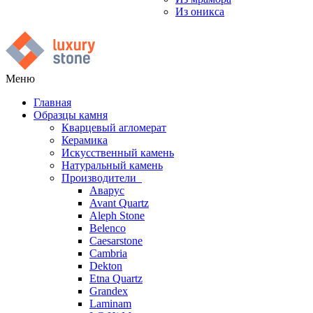
Из оникса
Меню
Главная
Образцы камня
Кварцевый агломерат
Керамика
Искусственный камень
Натуральный камень
Производители
Аварус
Avant Quartz
Aleph Stone
Belenco
Caesarstone
Cambria
Dekton
Etna Quartz
Grandex
Laminam