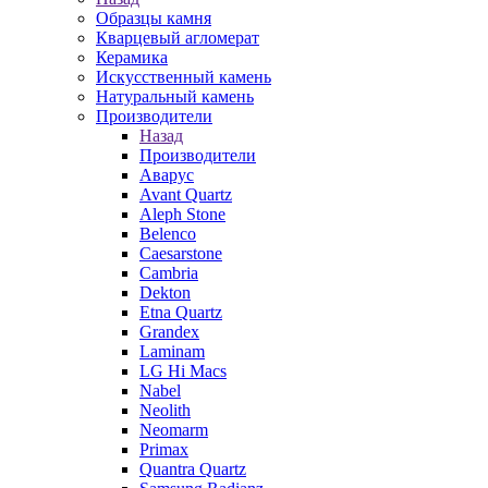
Образцы камня
Кварцевый агломерат
Керамика
Искусственный камень
Натуральный камень
Производители
Назад
Производители
Аварус
Avant Quartz
Aleph Stone
Belenco
Caesarstone
Cambria
Dekton
Etna Quartz
Grandex
Laminam
LG Hi Macs
Nabel
Neolith
Neomarm
Primax
Quantra Quartz