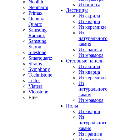
Neolith
Из оникса
Neomarm
Лестницы
Primax
Из акрила
Quantra
Из кварца
Quartz
Из керамики
Samsung
Из
Radianz
натурального
Samsung
камня
Staron
Из гранита
Silestone
Из мрамора
Smartquartz
Стеновые панели
Stratos
Из акрила
Symphony
Из кварца
Technistone
Из керамики
Teltos
Из
Viatera
натурального
Vicostone
камня
Ещё
Из мрамора
Полы
Из кварца
Из
натурального
камня
Из гранита
Из мрамора