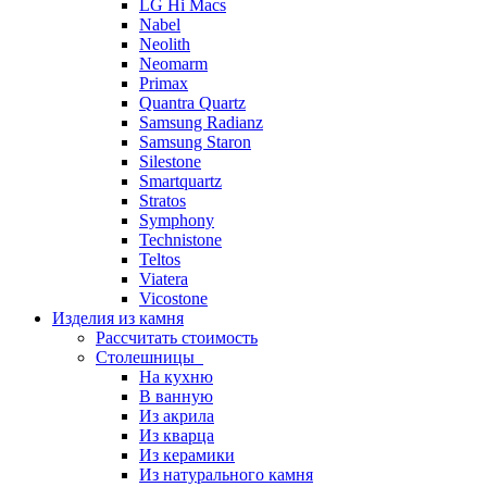
LG Hi Macs
Nabel
Neolith
Neomarm
Primax
Quantra Quartz
Samsung Radianz
Samsung Staron
Silestone
Smartquartz
Stratos
Symphony
Technistone
Teltos
Viatera
Vicostone
Изделия из камня
Рассчитать стоимость
Столешницы
На кухню
В ванную
Из акрила
Из кварца
Из керамики
Из натурального камня