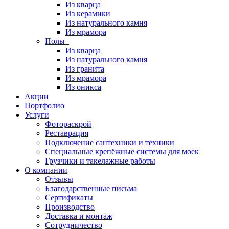
Из кварца
Из керамики
Из натурального камня
Из мрамора
Полы
Из кварца
Из натурального камня
Из гранита
Из мрамора
Из оникса
Акции
Портфолио
Услуги
Фотораскрой
Реставрация
Подключение сантехники и техники
Специальные крепёжные системы для моек
Грузчики и такелажные работы
О компании
Отзывы
Благодарственные письма
Сертификаты
Производство
Доставка и монтаж
Сотрудничество