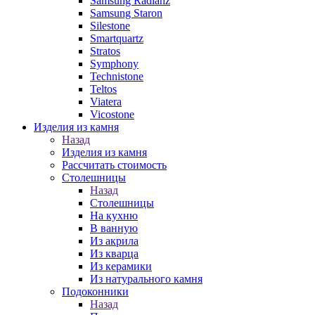
Samsung Radianz
Samsung Staron
Silestone
Smartquartz
Stratos
Symphony
Technistone
Teltos
Viatera
Vicostone
Изделия из камня
Назад
Изделия из камня
Рассчитать стоимость
Столешницы
Назад
Столешницы
На кухню
В ванную
Из акрила
Из кварца
Из керамики
Из натурального камня
Подоконники
Назад