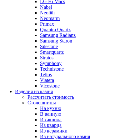
LG Hi Macs
Nabel
Neolith
Neomarm
Primax
Quantra Quartz
Samsung Radianz
Samsung Staron
Silestone
Smartquartz
Stratos
Symphony
Technistone
Teltos
Viatera
Vicostone
Изделия из камня
Рассчитать стоимость
Столешницы
На кухню
В ванную
Из акрила
Из кварца
Из керамики
Из натурального камня