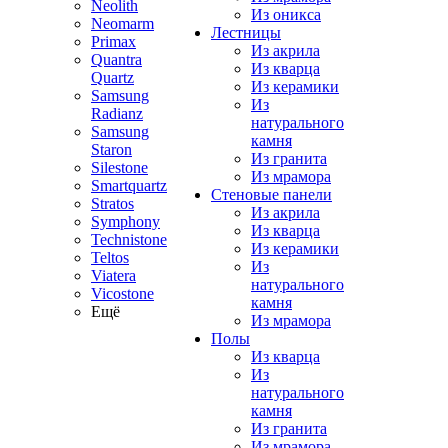
Neolith
Из оникса
Neomarm
Лестницы
Primax
Из акрила
Quantra
Из кварца
Quartz
Из керамики
Samsung
Из
Radianz
натурального
Samsung
камня
Staron
Из гранита
Silestone
Из мрамора
Smartquartz
Стеновые панели
Stratos
Из акрила
Symphony
Из кварца
Technistone
Из керамики
Teltos
Из
Viatera
натурального
Vicostone
камня
Ещё
Из мрамора
Полы
Из кварца
Из
натурального
камня
Из гранита
Из мрамора