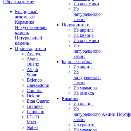
Образцы камня
Из керамики
Из
Кварцевый
натурального
агломерат
камня
Керамика
Подоконники
Искусственный
Из акрила
камень
Из кварца
Натуральный
Из керамики
камень
Из
Производители
натурального
Аварус
камня
Avant
Барные стойки
Quartz
Из акрила
Aleph
Из
Stone
натурального
Belenco
камня
Caesarstone
Из мрамора
Cambria
Из оникса
Dekton
Камины
Etna Quartz
Из кварца
Grandex
Из
Laminam
натурального
Акции
Портф
LG Hi
камня
Macs
Из гранита
Nabel
Из мрамора