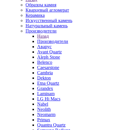
Образцы камня
Кварцевый агломерат
Керамика
Искусственный камень
Натуральный камень
Производители
Назад
Производители
Аварус
Avant Quartz
Aleph Stone
Belenco
Caesarstone
Cambria
Dekton
Etna Quartz
Grandex
Laminam
LG Hi Macs
Nabel
Neolith
Neomarm
Primax
Quantra Quartz