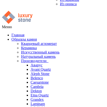
Из оникса
Меню
Главная
Образцы камня
Кварцевый агломерат
Керамика
Искусственный камень
Натуральный камень
Производители
Аварус
Avant Quartz
Aleph Stone
Belenco
Caesarstone
Cambria
Dekton
Etna Quartz
Grandex
Laminam