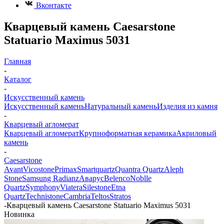
Вконтакте
Кварцевый камень Caesarstone ​​​​​​​
Statuario Maximus 5031
Главная
-
Каталог
-
Искусственный камень
Искусственный камень
Натуральный камень
Изделия из камня
-
Кварцевый агломерат
Кварцевый агломерат
Крупноформатная керамика
Акриловый
камень
-
Caesarstone
Avant
Vicostone
Primax
Smartquartz
Quantra Quartz
Aleph
Stone
Samsung Radianz
Аварус
Belenco
Noblle
Quartz
Symphony
Viatera
Silestone
Etna
Quartz
Technistone
Cambria
Teltos
Stratos
-
Кварцевый камень Caesarstone ​​​​​​​Statuario Maximus 5031
Новинка