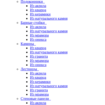
Подоконники
Из акрила
Из кварца
Из керамики
Из натурального камня
Барные стойки
Из акрила
Из натурального камня
Из мрамора
Из оникса
Камины
Из кварца
Из натурального камня
Из гранита
Из мрамора
Из оникса
Лестницы
Из акрила
Из кварца
Из керамики
Из натурального камня
Из гранита
Из мрамора
Стеновые панели
Из акрила