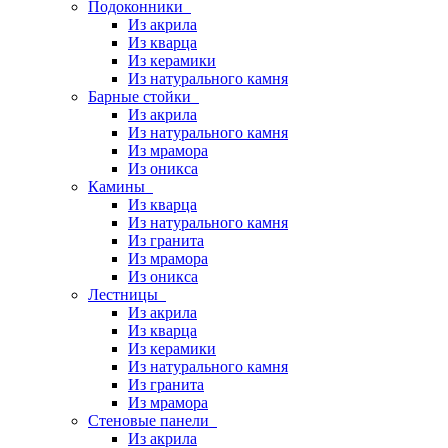
Подоконники
Из акрила
Из кварца
Из керамики
Из натурального камня
Барные стойки
Из акрила
Из натурального камня
Из мрамора
Из оникса
Камины
Из кварца
Из натурального камня
Из гранита
Из мрамора
Из оникса
Лестницы
Из акрила
Из кварца
Из керамики
Из натурального камня
Из гранита
Из мрамора
Стеновые панели
Из акрила