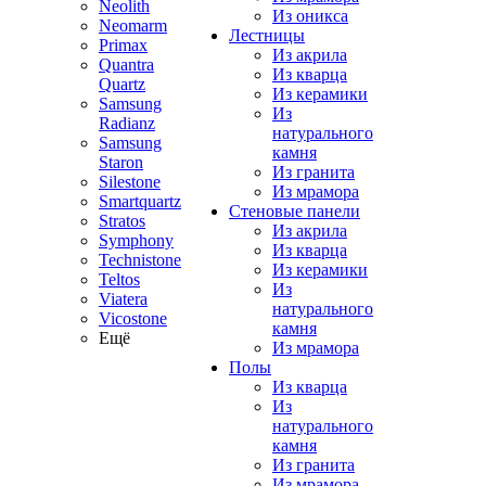
Neolith
Из оникса
Neomarm
Лестницы
Primax
Из акрила
Quantra
Из кварца
Quartz
Из керамики
Samsung
Из
Radianz
натурального
Samsung
камня
Staron
Из гранита
Silestone
Из мрамора
Smartquartz
Стеновые панели
Stratos
Из акрила
Symphony
Из кварца
Technistone
Из керамики
Teltos
Из
Viatera
натурального
Vicostone
камня
Ещё
Из мрамора
Полы
Из кварца
Из
натурального
камня
Из гранита
Из мрамора