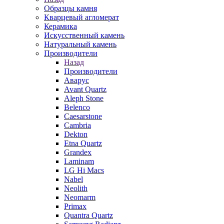
Образцы камня
Кварцевый агломерат
Керамика
Искусственный камень
Натуральный камень
Производители
Назад
Производители
Аварус
Avant Quartz
Aleph Stone
Belenco
Caesarstone
Cambria
Dekton
Etna Quartz
Grandex
Laminam
LG Hi Macs
Nabel
Neolith
Neomarm
Primax
Quantra Quartz