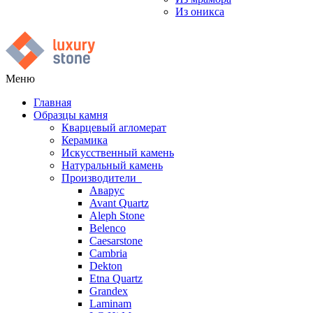
Из оникса
Меню
Главная
Образцы камня
Кварцевый агломерат
Керамика
Искусственный камень
Натуральный камень
Производители
Аварус
Avant Quartz
Aleph Stone
Belenco
Caesarstone
Cambria
Dekton
Etna Quartz
Grandex
Laminam