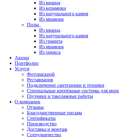
Из кварца
Из керамики
Из натурального камня
Из мрамора
Полы
Из кварца
Из натурального камня
Из гранита
Из мрамора
Из оникса
Акции
Портфолио
Услуги
Фотораскрой
Реставрация
Подключение сантехники и техники
Специальные крепёжные системы для моек
Грузчики и такелажные работы
О компании
Отзывы
Благодарственные письма
Сертификаты
Производство
Доставка и монтаж
Сотрудничество