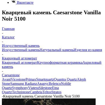
Вконтакте
Кварцевый камень Caesarstone Vanilla
Noir 5100
Главная
-
Каталог
-
Искусственный камень
Искусственный камень
Натуральный камень
Изделия из камня
-
Кварцевый агломерат
Кварцевый агломерат
Крупноформатная керамика
Акриловый
камень
-
Caesarstone
Avant
Vicostone
Primax
Smartquartz
Quantra Quartz
Aleph
Stone
Samsung Radianz
Аварус
Belenco
Noblle
Quartz
Symphony
Viatera
Silestone
Etna
Quartz
Technistone
Cambria
Teltos
Stratos
-
Кварцевый камень Caesarstone Vanilla Noir 5100