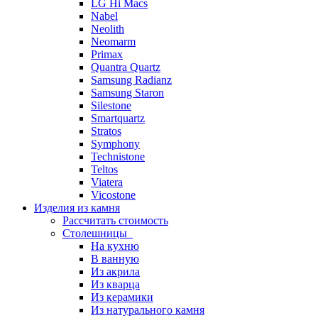
LG Hi Macs
Nabel
Neolith
Neomarm
Primax
Quantra Quartz
Samsung Radianz
Samsung Staron
Silestone
Smartquartz
Stratos
Symphony
Technistone
Teltos
Viatera
Vicostone
Изделия из камня
Рассчитать стоимость
Столешницы
На кухню
В ванную
Из акрила
Из кварца
Из керамики
Из натурального камня