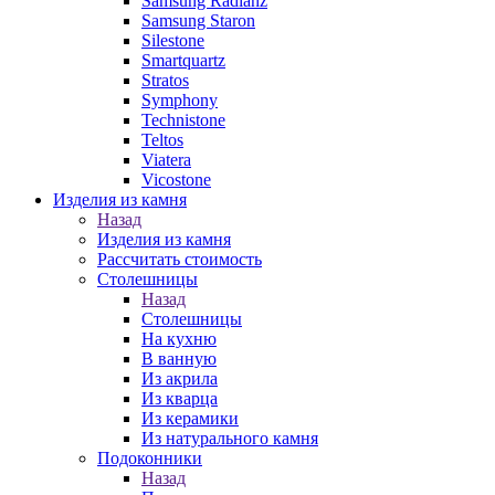
Samsung Radianz
Samsung Staron
Silestone
Smartquartz
Stratos
Symphony
Technistone
Teltos
Viatera
Vicostone
Изделия из камня
Назад
Изделия из камня
Рассчитать стоимость
Столешницы
Назад
Столешницы
На кухню
В ванную
Из акрила
Из кварца
Из керамики
Из натурального камня
Подоконники
Назад