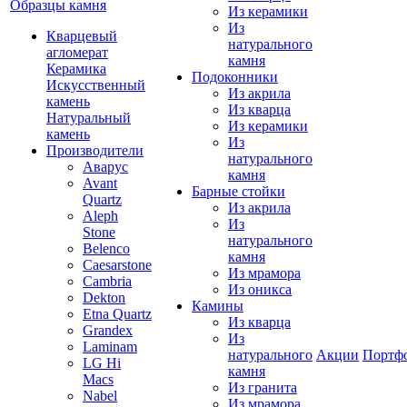
Образцы камня
Из керамики
Из
Кварцевый
натурального
агломерат
камня
Керамика
Подоконники
Искусственный
Из акрила
камень
Из кварца
Натуральный
Из керамики
камень
Из
Производители
натурального
Аварус
камня
Avant
Барные стойки
Quartz
Из акрила
Aleph
Из
Stone
натурального
Belenco
камня
Caesarstone
Из мрамора
Cambria
Из оникса
Dekton
Камины
Etna Quartz
Из кварца
Grandex
Из
Laminam
натурального
Акции
Портф
LG Hi
камня
Macs
Из гранита
Nabel
Из мрамора