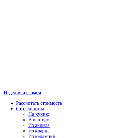
Изделия из камня
Рассчитать стоимость
Столешницы
На кухню
В ванную
Из акрила
Из кварца
Из керамики