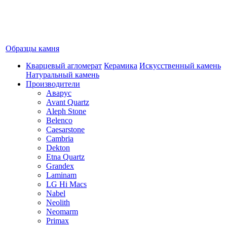
Образцы камня
Кварцевый агломерат
Керамика
Искусственный камень
Натуральный камень
Производители
Аварус
Avant Quartz
Aleph Stone
Belenco
Caesarstone
Cambria
Dekton
Etna Quartz
Grandex
Laminam
LG Hi Macs
Nabel
Neolith
Neomarm
Primax