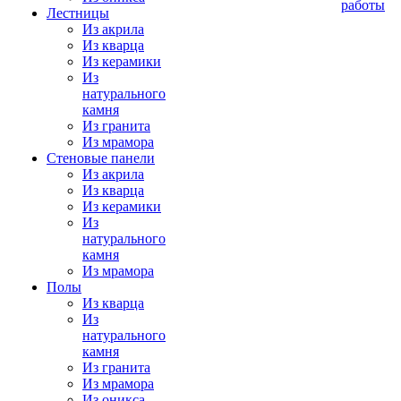
работы
Лестницы
Из акрила
Из кварца
Из керамики
Из
натурального
камня
Из гранита
Из мрамора
Стеновые панели
Из акрила
Из кварца
Из керамики
Из
натурального
камня
Из мрамора
Полы
Из кварца
Из
натурального
камня
Из гранита
Из мрамора
Из оникса