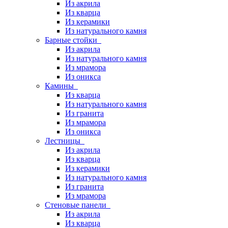
Из акрила
Из кварца
Из керамики
Из натурального камня
Барные стойки
Из акрила
Из натурального камня
Из мрамора
Из оникса
Камины
Из кварца
Из натурального камня
Из гранита
Из мрамора
Из оникса
Лестницы
Из акрила
Из кварца
Из керамики
Из натурального камня
Из гранита
Из мрамора
Стеновые панели
Из акрила
Из кварца