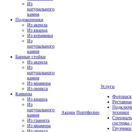
Из
натурального
камня
Подоконники
Из акрила
Из кварца
Из керамики
Из
натурального
камня
Барные стойки
Из акрила
Из
натурального
камня
Из мрамора
Услуги
Из оникса
Камины
Фотораск
Из кварца
Реставра
Из
Подключе
натурального
Акции
Портфолио
техники
камня
Специаль
Из гранита
системы 
Из мрамора
Грузчики
Из оникса