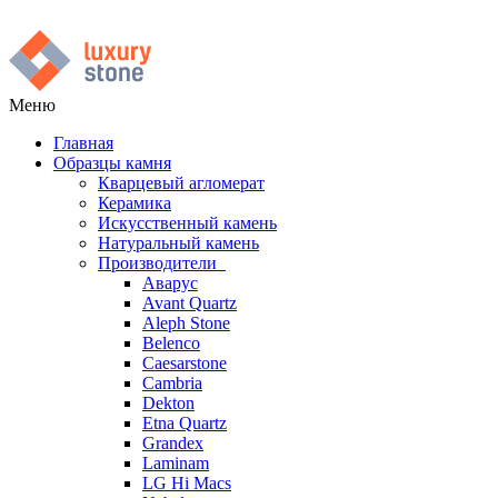
Меню
Главная
Образцы камня
Кварцевый агломерат
Керамика
Искусственный камень
Натуральный камень
Производители
Аварус
Avant Quartz
Aleph Stone
Belenco
Caesarstone
Cambria
Dekton
Etna Quartz
Grandex
Laminam
LG Hi Macs