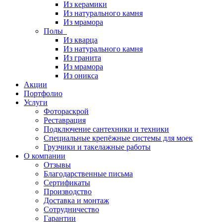
Из керамики
Из натурального камня
Из мрамора
Полы
Из кварца
Из натурального камня
Из гранита
Из мрамора
Из оникса
Акции
Портфолио
Услуги
Фотораскрой
Реставрация
Подключение сантехники и техники
Специальные крепёжные системы для моек
Грузчики и такелажные работы
О компании
Отзывы
Благодарственные письма
Сертификаты
Производство
Доставка и монтаж
Сотрудничество
Гарантии