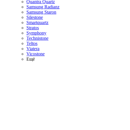
Quantra Quartz
Samsung Radianz
Samsung Staron
Silestone
Smartquartz
Stratos
Symphony
Technistone
Teltos
Viatera
Vicostone
Ещё