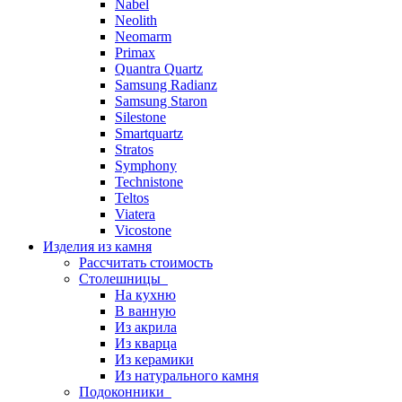
Nabel
Neolith
Neomarm
Primax
Quantra Quartz
Samsung Radianz
Samsung Staron
Silestone
Smartquartz
Stratos
Symphony
Technistone
Teltos
Viatera
Vicostone
Изделия из камня
Рассчитать стоимость
Столешницы
На кухню
В ванную
Из акрила
Из кварца
Из керамики
Из натурального камня
Подоконники