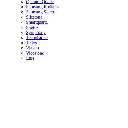
Quantra Quartz
Samsung Radianz
Samsung Staron
Silestone
Smartquartz
Stratos
Symphony
Technistone
Teltos
Viatera
Vicostone
Ещё