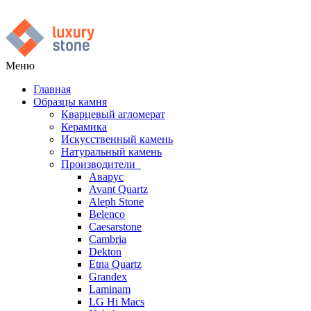
Меню
Главная
Образцы камня
Кварцевый агломерат
Керамика
Искусственный камень
Натуральный камень
Производители
Аварус
Avant Quartz
Aleph Stone
Belenco
Caesarstone
Cambria
Dekton
Etna Quartz
Grandex
Laminam
LG Hi Macs