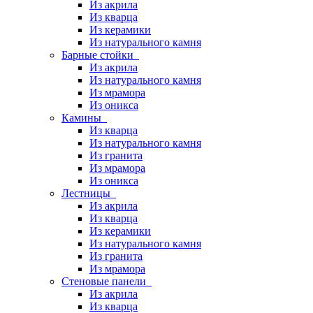
Из акрила
Из кварца
Из керамики
Из натурального камня
Барные стойки
Из акрила
Из натурального камня
Из мрамора
Из оникса
Камины
Из кварца
Из натурального камня
Из гранита
Из мрамора
Из оникса
Лестницы
Из акрила
Из кварца
Из керамики
Из натурального камня
Из гранита
Из мрамора
Стеновые панели
Из акрила
Из кварца