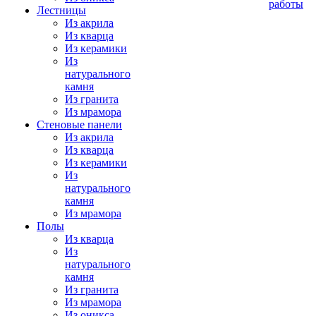
работы
Лестницы
Из акрила
Из кварца
Из керамики
Из
натурального
камня
Из гранита
Из мрамора
Стеновые панели
Из акрила
Из кварца
Из керамики
Из
натурального
камня
Из мрамора
Полы
Из кварца
Из
натурального
камня
Из гранита
Из мрамора
Из оникса