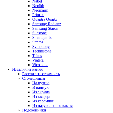
Nabel
Neolith
Neomarm
Primax
Quantra Quartz
Samsung Radianz
Samsung Staron
Silestone
Smartquartz
Stratos
Symphony
Technistone
Teltos
Viatera
Vicostone
Изделия из камня
Рассчитать стоимость
Столешницы
На кухню
В ванную
Из акрила
Из кварца
Из керамики
Из натурального камня
Подоконники