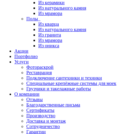
Из керамики
Из натурального камня
Из мрамора
Полы
Из кварца
Из натурального камня
Из гранита
Из мрамора
Из оникса
Акции
Портфолио
Услуги
Фотораскрой
Реставрация
Подключение сантехники и техники
Специальные крепёжные системы для моек
Грузчики и такелажные работы
О компании
Отзывы
Благодарственные письма
Сертификаты
Производство
Доставка и монтаж
Сотрудничество
Гарантии