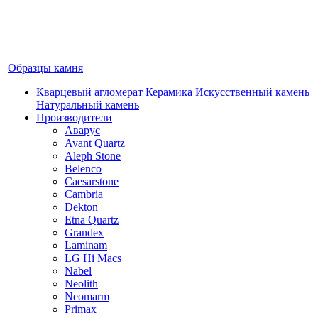
Образцы камня
Кварцевый агломерат
Керамика
Искусственный камень
Натуральный камень
Производители
Аварус
Avant Quartz
Aleph Stone
Belenco
Caesarstone
Cambria
Dekton
Etna Quartz
Grandex
Laminam
LG Hi Macs
Nabel
Neolith
Neomarm
Primax