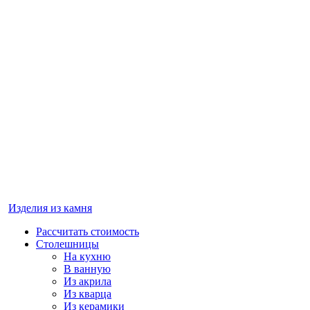
Изделия из камня
Рассчитать стоимость
Столешницы
На кухню
В ванную
Из акрила
Из кварца
Из керамики