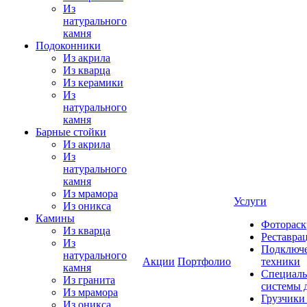
Из
натурального
камня
Подоконники
Из акрила
Из кварца
Из керамики
Из
натурального
камня
Барные стойки
Из акрила
Из
натурального
камня
Из мрамора
Услуги
Из оникса
Камины
Фотораск
Из кварца
Реставра
Из
Подключе
натурального
Акции
Портфолио
техники
камня
Специаль
Из гранита
системы 
Из мрамора
Грузчики
Из оникса