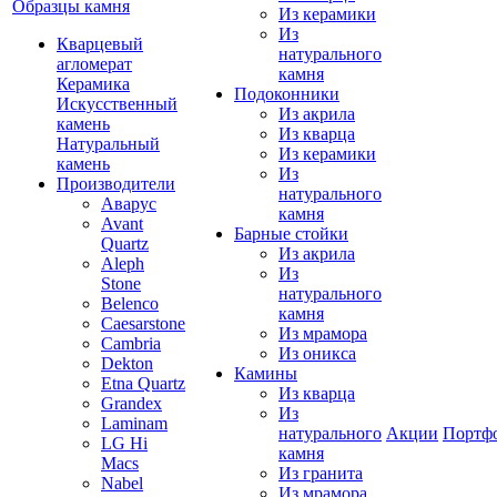
Образцы камня
Из керамики
Из
Кварцевый
натурального
агломерат
камня
Керамика
Подоконники
Искусственный
Из акрила
камень
Из кварца
Натуральный
Из керамики
камень
Из
Производители
натурального
Аварус
камня
Avant
Барные стойки
Quartz
Из акрила
Aleph
Из
Stone
натурального
Belenco
камня
Caesarstone
Из мрамора
Cambria
Из оникса
Dekton
Камины
Etna Quartz
Из кварца
Grandex
Из
Laminam
натурального
Акции
Портф
LG Hi
камня
Macs
Из гранита
Nabel
Из мрамора