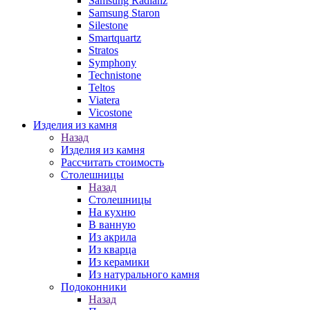
Samsung Radianz
Samsung Staron
Silestone
Smartquartz
Stratos
Symphony
Technistone
Teltos
Viatera
Vicostone
Изделия из камня
Назад
Изделия из камня
Рассчитать стоимость
Столешницы
Назад
Столешницы
На кухню
В ванную
Из акрила
Из кварца
Из керамики
Из натурального камня
Подоконники
Назад