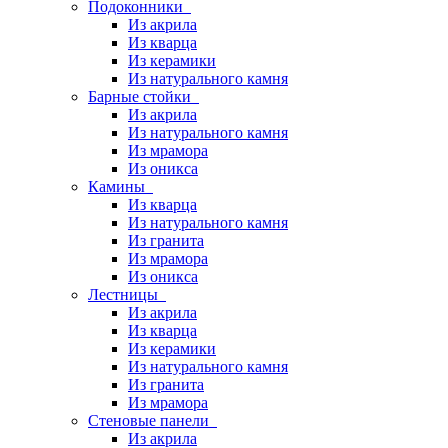
Подоконники
Из акрила
Из кварца
Из керамики
Из натурального камня
Барные стойки
Из акрила
Из натурального камня
Из мрамора
Из оникса
Камины
Из кварца
Из натурального камня
Из гранита
Из мрамора
Из оникса
Лестницы
Из акрила
Из кварца
Из керамики
Из натурального камня
Из гранита
Из мрамора
Стеновые панели
Из акрила