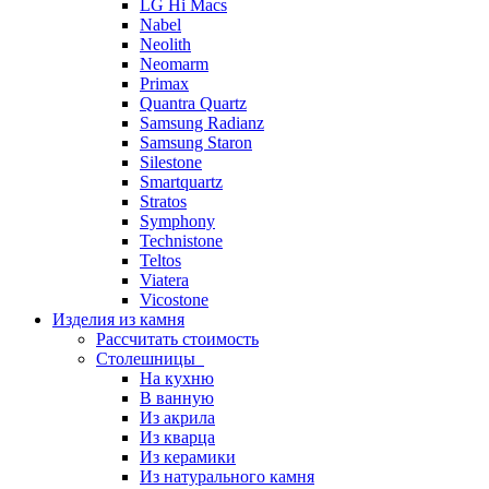
LG Hi Macs
Nabel
Neolith
Neomarm
Primax
Quantra Quartz
Samsung Radianz
Samsung Staron
Silestone
Smartquartz
Stratos
Symphony
Technistone
Teltos
Viatera
Vicostone
Изделия из камня
Рассчитать стоимость
Столешницы
На кухню
В ванную
Из акрила
Из кварца
Из керамики
Из натурального камня