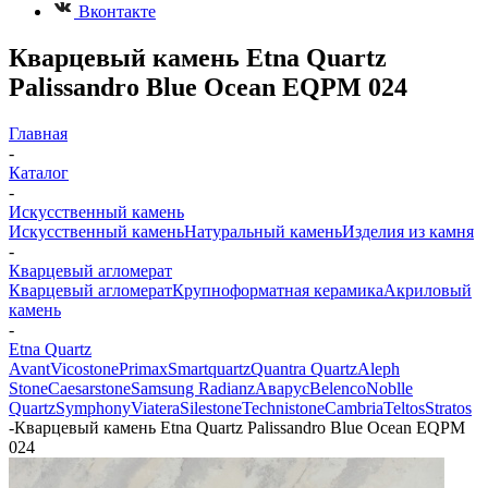
Вконтакте
Кварцевый камень Etna Quartz
Palissandro Blue Ocean EQPM 024
Главная
-
Каталог
-
Искусственный камень
Искусственный камень
Натуральный камень
Изделия из камня
-
Кварцевый агломерат
Кварцевый агломерат
Крупноформатная керамика
Акриловый
камень
-
Etna Quartz
Avant
Vicostone
Primax
Smartquartz
Quantra Quartz
Aleph
Stone
Caesarstone
Samsung Radianz
Аварус
Belenco
Noblle
Quartz
Symphony
Viatera
Silestone
Technistone
Cambria
Teltos
Stratos
-
Кварцевый камень Etna Quartz Palissandro Blue Ocean EQPM
024