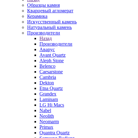
Образцы камня
Кварцевый агломерат
Керамика
Искусственный камень
Натуральный камень
Производители
Назад
Производители
Аварус
Avant Quartz
Aleph Stone
Belenco
Caesarstone
Cambria
Dekton
Etna Quartz
Grandex
Laminam
LG Hi Macs
Nabel
Neolith
Neomarm
Primax
Quantra Quartz