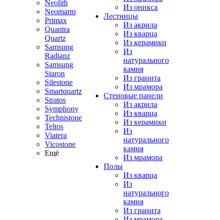
Neolith
Из оникса
Neomarm
Лестницы
Primax
Из акрила
Quantra
Из кварца
Quartz
Из керамики
Samsung
Из
Radianz
натурального
Samsung
камня
Staron
Из гранита
Silestone
Из мрамора
Smartquartz
Стеновые панели
Stratos
Из акрила
Symphony
Из кварца
Technistone
Из керамики
Teltos
Из
Viatera
натурального
Vicostone
камня
Ещё
Из мрамора
Полы
Из кварца
Из
натурального
камня
Из гранита
Из мрамора