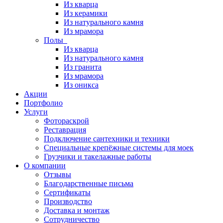
Из кварца
Из керамики
Из натурального камня
Из мрамора
Полы
Из кварца
Из натурального камня
Из гранита
Из мрамора
Из оникса
Акции
Портфолио
Услуги
Фотораскрой
Реставрация
Подключение сантехники и техники
Специальные крепёжные системы для моек
Грузчики и такелажные работы
О компании
Отзывы
Благодарственные письма
Сертификаты
Производство
Доставка и монтаж
Сотрудничество