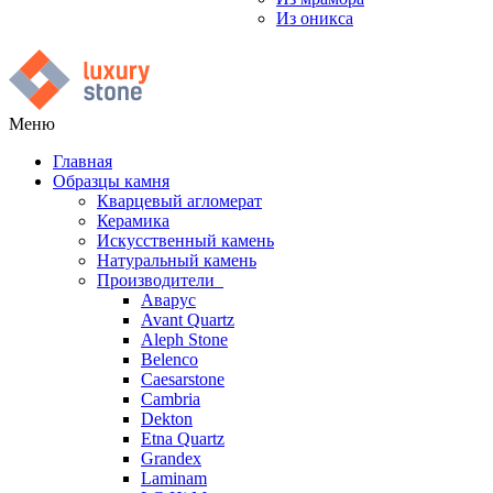
Из оникса
Меню
Главная
Образцы камня
Кварцевый агломерат
Керамика
Искусственный камень
Натуральный камень
Производители
Аварус
Avant Quartz
Aleph Stone
Belenco
Caesarstone
Cambria
Dekton
Etna Quartz
Grandex
Laminam