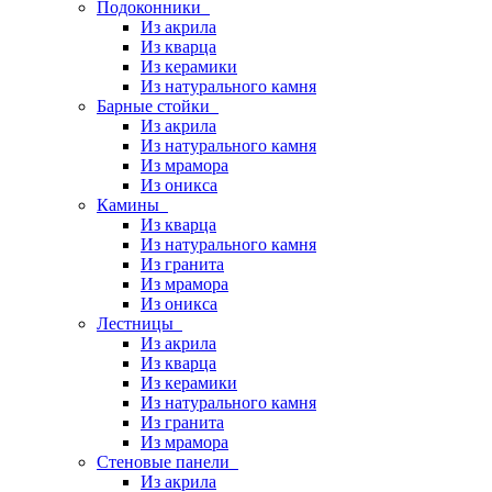
Подоконники
Из акрила
Из кварца
Из керамики
Из натурального камня
Барные стойки
Из акрила
Из натурального камня
Из мрамора
Из оникса
Камины
Из кварца
Из натурального камня
Из гранита
Из мрамора
Из оникса
Лестницы
Из акрила
Из кварца
Из керамики
Из натурального камня
Из гранита
Из мрамора
Стеновые панели
Из акрила