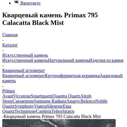
Вконтакте
Кварцевый камень Primax 795
Calacatta Black Mist
Главная
-
Каталог
-
Искусственный камень
Искусственный камень
Натуральный камень
Изделия из камня
-
Кварцевый агломерат
Кварцевый агломерат
Крупноформатная керамика
Акриловый
камень
-
Primax
Avant
Vicostone
Smartquartz
Quantra Quartz
Aleph
Stone
Caesarstone
Samsung Radianz
Аварус
Belenco
Noblle
Quartz
Symphony
Viatera
Silestone
Etna
Quartz
Technistone
Cambria
Teltos
Stratos
-
Кварцевый камень Primax 795 Calacatta Black Mist