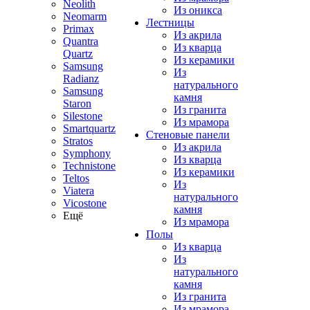
Neolith
Из оникса
Neomarm
Лестницы
Primax
Из акрила
Quantra
Из кварца
Quartz
Из керамики
Samsung
Из
Radianz
натурального
Samsung
камня
Staron
Из гранита
Silestone
Из мрамора
Smartquartz
Стеновые панели
Stratos
Из акрила
Symphony
Из кварца
Technistone
Из керамики
Teltos
Из
Viatera
натурального
Vicostone
камня
Ещё
Из мрамора
Полы
Из кварца
Из
натурального
камня
Из гранита
Из мрамора