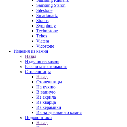
Samsung Radianz
Samsung Staron
Silestone
Smartquartz
Stratos
Symphony
Technistone
Teltos
Viatera
Vicostone
Изделия из камня
Назад
Изделия из камня
Рассчитать стоимость
Столешницы
Назад
Столешницы
На кухню
В ванную
Из акрила
Из кварца
Из керамики
Из натурального камня
Подоконники
Назад