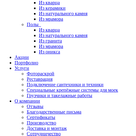
Из кварца
Из керамики
Из натурального камня
Из мрамора
Полы
Из кварца
Из натурального камня
Из гранита
Из мрамора
Из оникса
Акции
Портфолио
Услуги
Фотораскрой
Реставрация
Подключение сантехники и техники
Специальные крепёжные системы для моек
Грузчики и такелажные работы
О компании
Отзывы
Благодарственные письма
Сертификаты
Производство
Доставка и монтаж
Сотрудничество