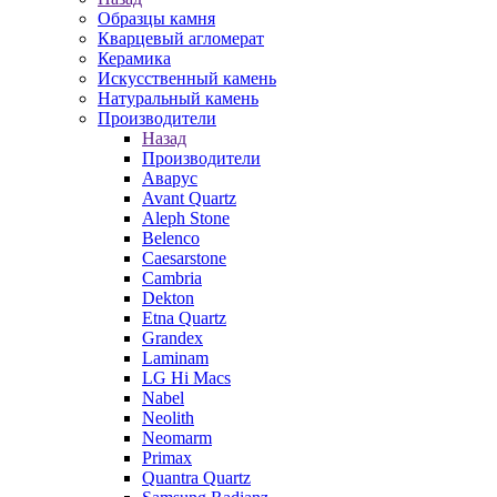
Образцы камня
Кварцевый агломерат
Керамика
Искусственный камень
Натуральный камень
Производители
Назад
Производители
Аварус
Avant Quartz
Aleph Stone
Belenco
Caesarstone
Cambria
Dekton
Etna Quartz
Grandex
Laminam
LG Hi Macs
Nabel
Neolith
Neomarm
Primax
Quantra Quartz