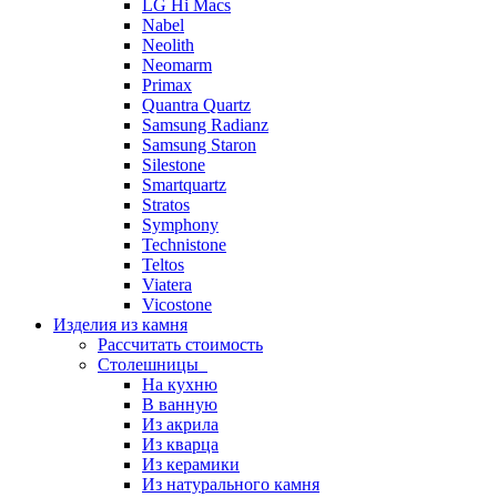
LG Hi Macs
Nabel
Neolith
Neomarm
Primax
Quantra Quartz
Samsung Radianz
Samsung Staron
Silestone
Smartquartz
Stratos
Symphony
Technistone
Teltos
Viatera
Vicostone
Изделия из камня
Рассчитать стоимость
Столешницы
На кухню
В ванную
Из акрила
Из кварца
Из керамики
Из натурального камня