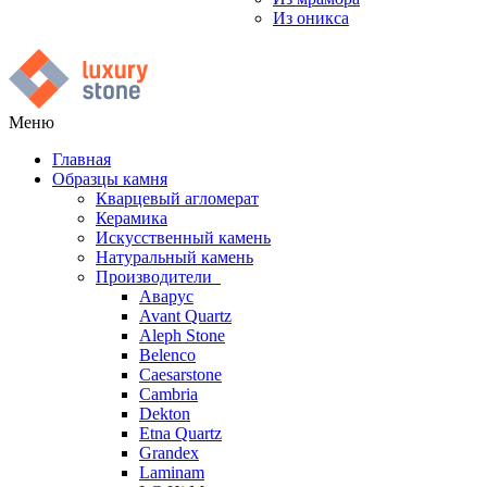
Из оникса
Меню
Главная
Образцы камня
Кварцевый агломерат
Керамика
Искусственный камень
Натуральный камень
Производители
Аварус
Avant Quartz
Aleph Stone
Belenco
Caesarstone
Cambria
Dekton
Etna Quartz
Grandex
Laminam