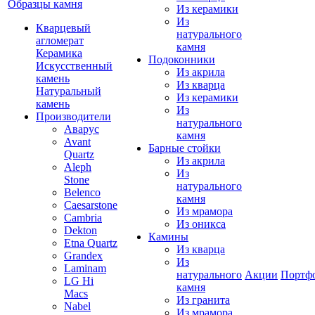
Образцы камня
Из керамики
Из
Кварцевый
натурального
агломерат
камня
Керамика
Подоконники
Искусственный
Из акрила
камень
Из кварца
Натуральный
Из керамики
камень
Из
Производители
натурального
Аварус
камня
Avant
Барные стойки
Quartz
Из акрила
Aleph
Из
Stone
натурального
Belenco
камня
Caesarstone
Из мрамора
Cambria
Из оникса
Dekton
Камины
Etna Quartz
Из кварца
Grandex
Из
Laminam
натурального
Акции
Портф
LG Hi
камня
Macs
Из гранита
Nabel
Из мрамора