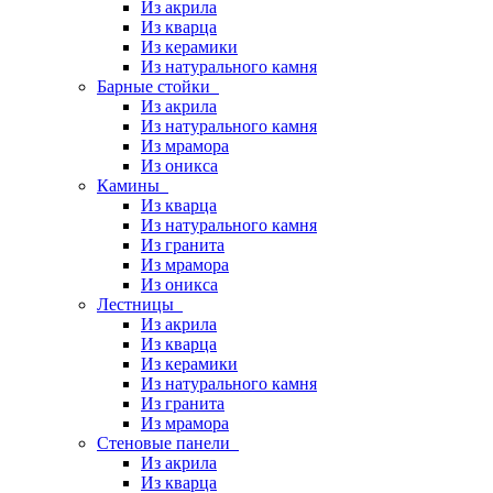
Из акрила
Из кварца
Из керамики
Из натурального камня
Барные стойки
Из акрила
Из натурального камня
Из мрамора
Из оникса
Камины
Из кварца
Из натурального камня
Из гранита
Из мрамора
Из оникса
Лестницы
Из акрила
Из кварца
Из керамики
Из натурального камня
Из гранита
Из мрамора
Стеновые панели
Из акрила
Из кварца