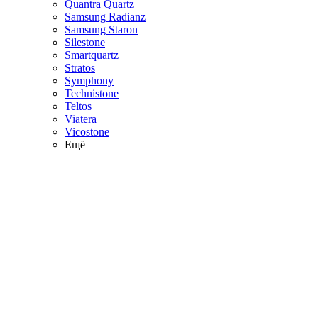
Quantra Quartz
Samsung Radianz
Samsung Staron
Silestone
Smartquartz
Stratos
Symphony
Technistone
Teltos
Viatera
Vicostone
Ещё