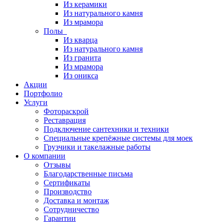
Из керамики
Из натурального камня
Из мрамора
Полы
Из кварца
Из натурального камня
Из гранита
Из мрамора
Из оникса
Акции
Портфолио
Услуги
Фотораскрой
Реставрация
Подключение сантехники и техники
Специальные крепёжные системы для моек
Грузчики и такелажные работы
О компании
Отзывы
Благодарственные письма
Сертификаты
Производство
Доставка и монтаж
Сотрудничество
Гарантии