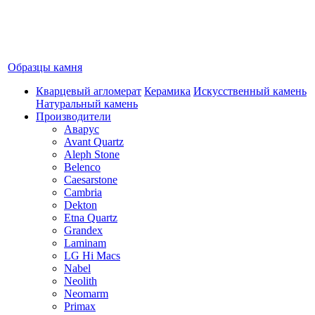
Образцы камня
Кварцевый агломерат
Керамика
Искусственный камень
Натуральный камень
Производители
Аварус
Avant Quartz
Aleph Stone
Belenco
Caesarstone
Cambria
Dekton
Etna Quartz
Grandex
Laminam
LG Hi Macs
Nabel
Neolith
Neomarm
Primax