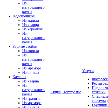
Из
натурального
камня
Подоконники
Из акрила
Из кварца
Из керамики
Из
натурального
камня
Барные стойки
Из акрила
Из
натурального
камня
Из мрамора
Услуги
Из оникса
Камины
Фотораск
Из кварца
Реставра
Из
Подключе
натурального
Акции
Портфолио
техники
камня
Специаль
Из гранита
системы 
Из мрамора
Грузчики
Из оникса