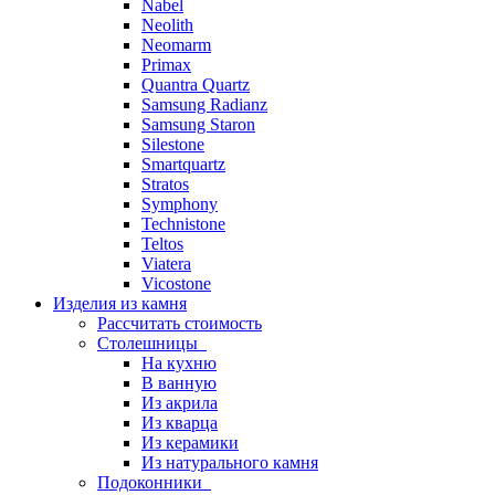
Nabel
Neolith
Neomarm
Primax
Quantra Quartz
Samsung Radianz
Samsung Staron
Silestone
Smartquartz
Stratos
Symphony
Technistone
Teltos
Viatera
Vicostone
Изделия из камня
Рассчитать стоимость
Столешницы
На кухню
В ванную
Из акрила
Из кварца
Из керамики
Из натурального камня
Подоконники