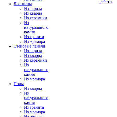
работы
Лестницы
Из акрила
Из кварца
Из керамики
Из
натурального
камня
Из гранита
Из мрамора
Стеновые панели
Из акрила
Из кварца
Из керамики
Из
натурального
камня
Из мрамора
Полы
Из кварца
Из
натурального
камня
Из гранита
Из мрамора
Из оникса