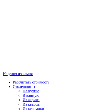
Изделия из камня
Рассчитать стоимость
Столешницы
На кухню
В ванную
Из акрила
Из кварца
Из керамики