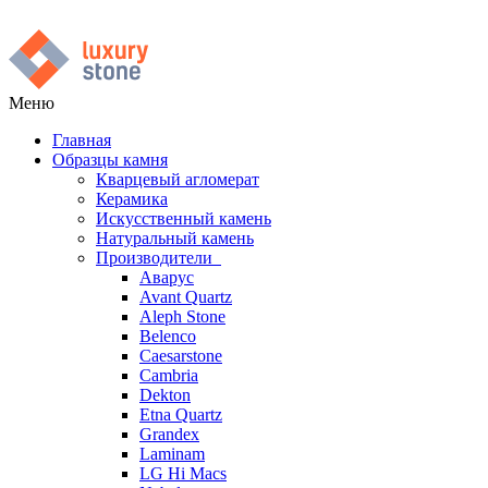
Меню
Главная
Образцы камня
Кварцевый агломерат
Керамика
Искусственный камень
Натуральный камень
Производители
Аварус
Avant Quartz
Aleph Stone
Belenco
Caesarstone
Cambria
Dekton
Etna Quartz
Grandex
Laminam
LG Hi Macs