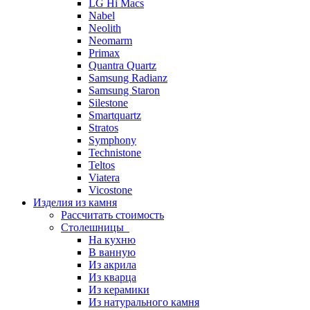
LG Hi Macs
Nabel
Neolith
Neomarm
Primax
Quantra Quartz
Samsung Radianz
Samsung Staron
Silestone
Smartquartz
Stratos
Symphony
Technistone
Teltos
Viatera
Vicostone
Изделия из камня
Рассчитать стоимость
Столешницы
На кухню
В ванную
Из акрила
Из кварца
Из керамики
Из натурального камня