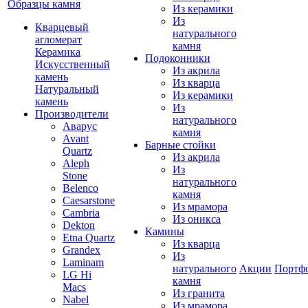
Образцы камня
Из керамики
Из
Кварцевый
натурального
агломерат
камня
Керамика
Подоконники
Искусственный
Из акрила
камень
Из кварца
Натуральный
Из керамики
камень
Из
Производители
натурального
Аварус
камня
Avant
Барные стойки
Quartz
Из акрила
Aleph
Из
Stone
натурального
Belenco
камня
Caesarstone
Из мрамора
Cambria
Из оникса
Dekton
Камины
Etna Quartz
Из кварца
Grandex
Из
Laminam
натурального
Акции
Портф
LG Hi
камня
Macs
Из гранита
Nabel
Из мрамора