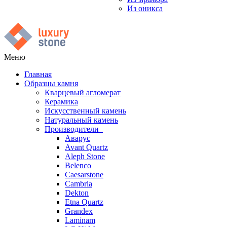
Из оникса
Меню
Главная
Образцы камня
Кварцевый агломерат
Керамика
Искусственный камень
Натуральный камень
Производители
Аварус
Avant Quartz
Aleph Stone
Belenco
Caesarstone
Cambria
Dekton
Etna Quartz
Grandex
Laminam