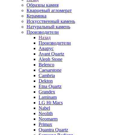
Образцы камня
Кварцевый агломерат
Керамика
Искусственный камень
Натуральный камень
Производители
Назад
Производители
Аварус
Avant Quartz
Aleph Stone
Belenco
Caesarstone
Cambria
Dekton
Etna Quartz
Grandex
Laminam
LG Hi Macs
Nabel
Neolith
Neomarm
Primax
Quantra Quartz