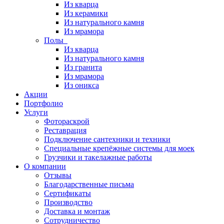
Из кварца
Из керамики
Из натурального камня
Из мрамора
Полы
Из кварца
Из натурального камня
Из гранита
Из мрамора
Из оникса
Акции
Портфолио
Услуги
Фотораскрой
Реставрация
Подключение сантехники и техники
Специальные крепёжные системы для моек
Грузчики и такелажные работы
О компании
Отзывы
Благодарственные письма
Сертификаты
Производство
Доставка и монтаж
Сотрудничество