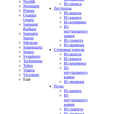
Neolith
Из оникса
Neomarm
Лестницы
Primax
Из акрила
Quantra
Из кварца
Quartz
Из керамики
Samsung
Из
Radianz
натурального
Samsung
камня
Staron
Из гранита
Silestone
Из мрамора
Smartquartz
Стеновые панели
Stratos
Из акрила
Symphony
Из кварца
Technistone
Из керамики
Teltos
Из
Viatera
натурального
Vicostone
камня
Ещё
Из мрамора
Полы
Из кварца
Из
натурального
камня
Из гранита
Из мрамора