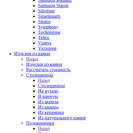
Samsung Radianz
Samsung Staron
Silestone
Smartquartz
Stratos
Symphony
Technistone
Teltos
Viatera
Vicostone
Изделия из камня
Назад
Изделия из камня
Рассчитать стоимость
Столешницы
Назад
Столешницы
На кухню
В ванную
Из акрила
Из кварца
Из керамики
Из натурального камня
Подоконники
Назад