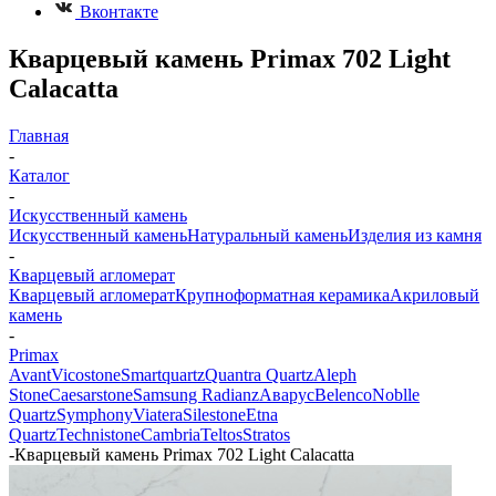
Вконтакте
Кварцевый камень Primax 702 Light
Calacatta
Главная
-
Каталог
-
Искусственный камень
Искусственный камень
Натуральный камень
Изделия из камня
-
Кварцевый агломерат
Кварцевый агломерат
Крупноформатная керамика
Акриловый
камень
-
Primax
Avant
Vicostone
Smartquartz
Quantra Quartz
Aleph
Stone
Caesarstone
Samsung Radianz
Аварус
Belenco
Noblle
Quartz
Symphony
Viatera
Silestone
Etna
Quartz
Technistone
Cambria
Teltos
Stratos
-
Кварцевый камень Primax 702 Light Calacatta