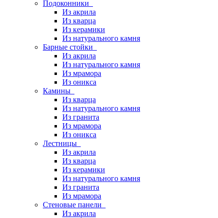
Подоконники
Из акрила
Из кварца
Из керамики
Из натурального камня
Барные стойки
Из акрила
Из натурального камня
Из мрамора
Из оникса
Камины
Из кварца
Из натурального камня
Из гранита
Из мрамора
Из оникса
Лестницы
Из акрила
Из кварца
Из керамики
Из натурального камня
Из гранита
Из мрамора
Стеновые панели
Из акрила