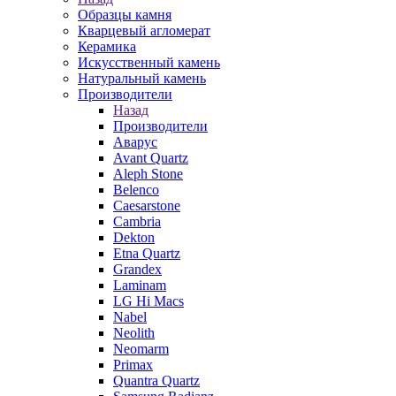
Образцы камня
Кварцевый агломерат
Керамика
Искусственный камень
Натуральный камень
Производители
Назад
Производители
Аварус
Avant Quartz
Aleph Stone
Belenco
Caesarstone
Cambria
Dekton
Etna Quartz
Grandex
Laminam
LG Hi Macs
Nabel
Neolith
Neomarm
Primax
Quantra Quartz