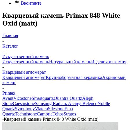
Вконтакте
Кварцевый камень Primax 848 White
Oxid (matt)
Главная
-
Каталог
-
Искусственный камень
Искусственный камень
Натуральный камень
Изделия из камня
-
Кварцевый агломерат
Кварцевый агломерат
Крупноформатная керамика
Акриловый
камень
-
Primax
Avant
Vicostone
Smartquartz
Quantra Quartz
Aleph
Stone
Caesarstone
Samsung Radianz
Аварус
Belenco
Noblle
Quartz
Symphony
Viatera
Silestone
Etna
Quartz
Technistone
Cambria
Teltos
Stratos
-
Кварцевый камень Primax 848 White Oxid (matt)