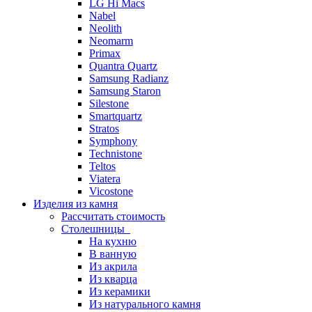
LG Hi Macs
Nabel
Neolith
Neomarm
Primax
Quantra Quartz
Samsung Radianz
Samsung Staron
Silestone
Smartquartz
Stratos
Symphony
Technistone
Teltos
Viatera
Vicostone
Изделия из камня
Рассчитать стоимость
Столешницы
На кухню
В ванную
Из акрила
Из кварца
Из керамики
Из натурального камня