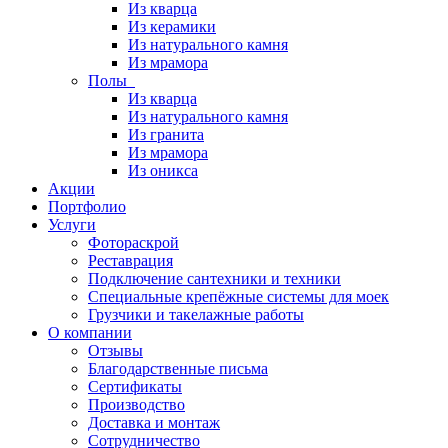
Из кварца
Из керамики
Из натурального камня
Из мрамора
Полы
Из кварца
Из натурального камня
Из гранита
Из мрамора
Из оникса
Акции
Портфолио
Услуги
Фотораскрой
Реставрация
Подключение сантехники и техники
Специальные крепёжные системы для моек
Грузчики и такелажные работы
О компании
Отзывы
Благодарственные письма
Сертификаты
Производство
Доставка и монтаж
Сотрудничество