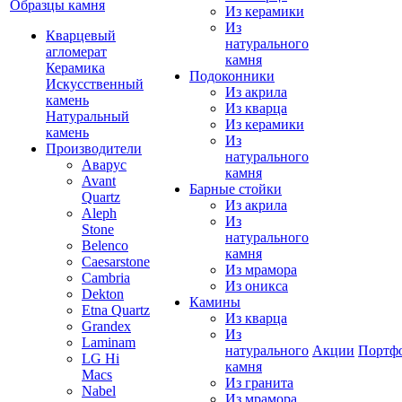
Образцы камня
Из керамики
Из
Кварцевый
натурального
агломерат
камня
Керамика
Подоконники
Искусственный
Из акрила
камень
Из кварца
Натуральный
Из керамики
камень
Из
Производители
натурального
Аварус
камня
Avant
Барные стойки
Quartz
Из акрила
Aleph
Из
Stone
натурального
Belenco
камня
Caesarstone
Из мрамора
Cambria
Из оникса
Dekton
Камины
Etna Quartz
Из кварца
Grandex
Из
Laminam
натурального
Акции
Портф
LG Hi
камня
Macs
Из гранита
Nabel
Из мрамора