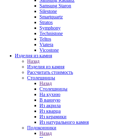
Samsung Radianz
Samsung Staron
Silestone
Smartquartz
Stratos
Symphony
Technistone
Teltos
Viatera
Vicostone
Изделия из камня
Назад
Изделия из камня
Рассчитать стоимость
Столешницы
Назад
Столешницы
На кухню
В ванную
Из акрила
Из кварца
Из керамики
Из натурального камня
Подоконники
Назад