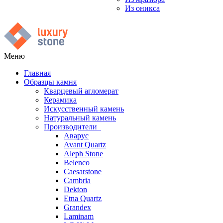
Из оникса
Меню
Главная
Образцы камня
Кварцевый агломерат
Керамика
Искусственный камень
Натуральный камень
Производители
Аварус
Avant Quartz
Aleph Stone
Belenco
Caesarstone
Cambria
Dekton
Etna Quartz
Grandex
Laminam