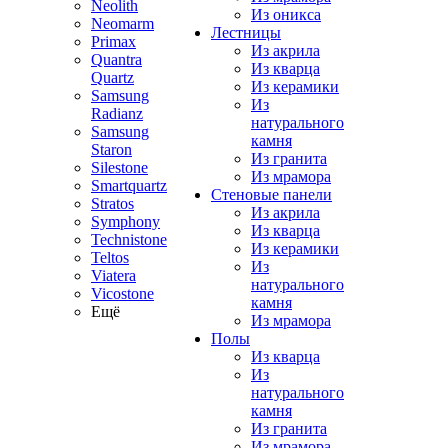
Neolith
Из оникса
Neomarm
Лестницы
Primax
Из акрила
Quantra
Из кварца
Quartz
Из керамики
Samsung
Из
Radianz
натурального
Samsung
камня
Staron
Из гранита
Silestone
Из мрамора
Smartquartz
Стеновые панели
Stratos
Из акрила
Symphony
Из кварца
Technistone
Из керамики
Teltos
Из
Viatera
натурального
Vicostone
камня
Ещё
Из мрамора
Полы
Из кварца
Из
натурального
камня
Из гранита
Из мрамора