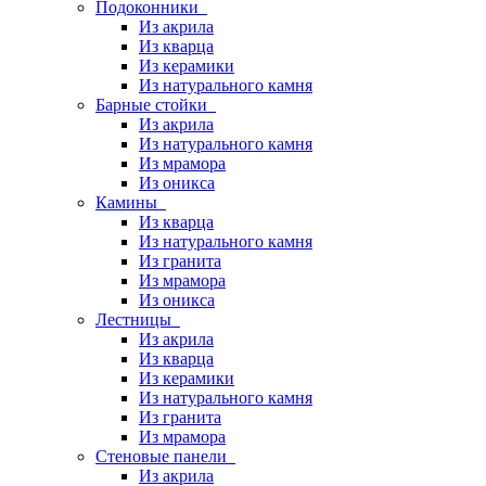
Подоконники
Из акрила
Из кварца
Из керамики
Из натурального камня
Барные стойки
Из акрила
Из натурального камня
Из мрамора
Из оникса
Камины
Из кварца
Из натурального камня
Из гранита
Из мрамора
Из оникса
Лестницы
Из акрила
Из кварца
Из керамики
Из натурального камня
Из гранита
Из мрамора
Стеновые панели
Из акрила