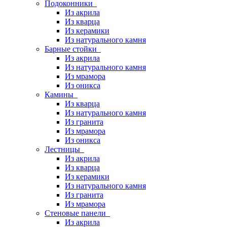
Подоконники
Из акрила
Из кварца
Из керамики
Из натурального камня
Барные стойки
Из акрила
Из натурального камня
Из мрамора
Из оникса
Камины
Из кварца
Из натурального камня
Из гранита
Из мрамора
Из оникса
Лестницы
Из акрила
Из кварца
Из керамики
Из натурального камня
Из гранита
Из мрамора
Стеновые панели
Из акрила