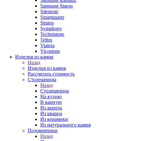
Samsung Radianz
Samsung Staron
Silestone
Smartquartz
Stratos
Symphony
Technistone
Teltos
Viatera
Vicostone
Изделия из камня
Назад
Изделия из камня
Рассчитать стоимость
Столешницы
Назад
Столешницы
На кухню
В ванную
Из акрила
Из кварца
Из керамики
Из натурального камня
Подоконники
Назад