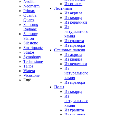
Neolith
Из оникса
Neomarm
Лестницы
Primax
Из акрила
Quantra
Из кварца
Quartz
Из керамики
Samsung
Из
Radianz
натурального
Samsung
камня
Staron
Из гранита
Silestone
Из мрамора
Smartquartz
Стеновые панели
Stratos
Из акрила
Symphony
Из кварца
Technistone
Из керамики
Teltos
Из
Viatera
натурального
Vicostone
камня
Ещё
Из мрамора
Полы
Из кварца
Из
натурального
камня
Из гранита
Из мрамора