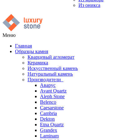
Из оникса
Меню
Главная
Образцы камня
Кварцевый агломерат
Керамика
Искусственный камень
Натуральный камень
Производители
Аварус
Avant Quartz
Aleph Stone
Belenco
Caesarstone
Cambria
Dekton
Etna Quartz
Grandex
Laminam