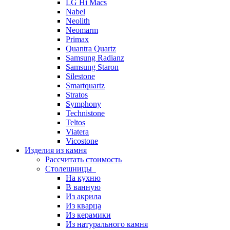
LG Hi Macs
Nabel
Neolith
Neomarm
Primax
Quantra Quartz
Samsung Radianz
Samsung Staron
Silestone
Smartquartz
Stratos
Symphony
Technistone
Teltos
Viatera
Vicostone
Изделия из камня
Рассчитать стоимость
Столешницы
На кухню
В ванную
Из акрила
Из кварца
Из керамики
Из натурального камня