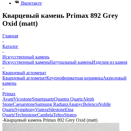
Вконтакте
Кварцевый камень Primax 892 Grey
Oxid (matt)
Главная
-
Каталог
-
Искусственный камень
Искусственный камень
Натуральный камень
Изделия из камня
-
Кварцевый агломерат
Кварцевый агломерат
Крупноформатная керамика
Акриловый
камень
-
Primax
Avant
Vicostone
Smartquartz
Quantra Quartz
Aleph
Stone
Caesarstone
Samsung Radianz
Аварус
Belenco
Noblle
Quartz
Symphony
Viatera
Silestone
Etna
Quartz
Technistone
Cambria
Teltos
Stratos
-
Кварцевый камень Primax 892 Grey Oxid (matt)