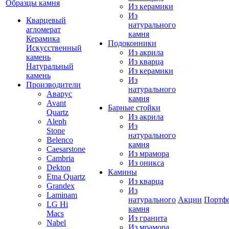
Образцы камня
Из керамики
Из
Кварцевый
натурального
агломерат
камня
Керамика
Подоконники
Искусственный
Из акрила
камень
Из кварца
Натуральный
Из керамики
камень
Из
Производители
натурального
Аварус
камня
Avant
Барные стойки
Quartz
Из акрила
Aleph
Из
Stone
натурального
Belenco
камня
Caesarstone
Из мрамора
Cambria
Из оникса
Dekton
Камины
Etna Quartz
Из кварца
Grandex
Из
Laminam
натурального
Акции
Портф
LG Hi
камня
Macs
Из гранита
Nabel
Из мрамора