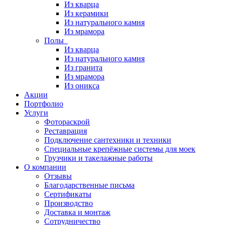
Из кварца
Из керамики
Из натурального камня
Из мрамора
Полы
Из кварца
Из натурального камня
Из гранита
Из мрамора
Из оникса
Акции
Портфолио
Услуги
Фотораскрой
Реставрация
Подключение сантехники и техники
Специальные крепёжные системы для моек
Грузчики и такелажные работы
О компании
Отзывы
Благодарственные письма
Сертификаты
Производство
Доставка и монтаж
Сотрудничество