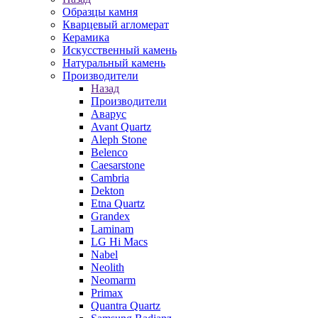
Образцы камня
Кварцевый агломерат
Керамика
Искусственный камень
Натуральный камень
Производители
Назад
Производители
Аварус
Avant Quartz
Aleph Stone
Belenco
Caesarstone
Cambria
Dekton
Etna Quartz
Grandex
Laminam
LG Hi Macs
Nabel
Neolith
Neomarm
Primax
Quantra Quartz